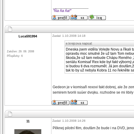
_________________
"Ňa ňa ňa!"
Zaslal: 1.10.2008 14:18
Luca591994
e.krejcova napsal:
Dneska jsem viděla Volejte Novu a říkali 
Založen: 29. 09. 2008
opravdu moc smutné že už tam Tom nebude 
Příspěvky: 6
škoda,že už tam nebude Chápu Reného ,že
seriálu Komisař Rex kde byl fakt výborný,
si budou ti dva rozmumět. Já jen doufám,ž
tak to by už nebyla Kobra 11 no řekněte sa
Gedeon je v komisaři rexovi fakt dobrej, ale že zem
semirem tvorili suúer dvojku. rozhodne se mi libil
Zaslal: 1.10.2008 14:26
11
Pěknej pilotní film, doufám že bude i na DVD, jen