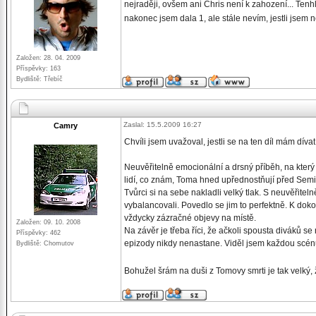
nejraději, ovšem ani Chris není k zahození... Tenhl
nakonec jsem dala 1, ale stále nevím, jestli jsem
Založen: 28. 04. 2009
Příspěvky: 163
Bydliště: Třebíč
Zaslal: 15.5.2009 16:27
Camry
Chvíli jsem uvažoval, jestli se na ten díl mám dív
Neuvěřitelně emocionální a drsný příběh, na který
lidí, co znám, Toma hned upřednostňují před Semi
Tvůrci si na sebe nakladli velký tlak. S neuvěřitel
vybalancovali. Povedlo se jim to perfektně. K doko
vždycky zázračné objevy na místě.
Založen: 09. 10. 2008
Na závěr je třeba říci, že ačkoli spousta diváků s
Příspěvky: 462
epizody nikdy nenastane. Viděl jsem každou scénu
Bydliště: Chomutov
Bohužel šrám na duši z Tomovy smrti je tak velký,