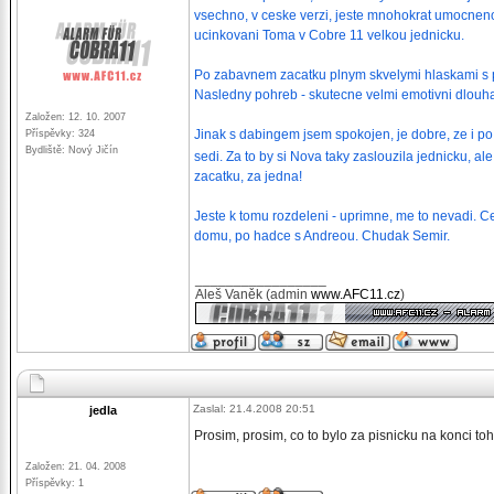
vsechno, v ceske verzi, jeste mnohokrat umocneno
ucinkovani Toma v Cobre 11 velkou jednicku.
Po zabavnem zacatku plnym skvelymi hlaskami s per
Nasledny pohreb - skutecne velmi emotivni dlouha 
Založen: 12. 10. 2007
Jinak s dabingem jsem spokojen, je dobre, ze i po
Příspěvky: 324
Bydliště: Nový Jičín
sedi. Za to by si Nova taky zaslouzila jednicku, ale
zacatku, za jedna!
Jeste k tomu rozdeleni - uprimne, me to nevadi. Ce
domu, po hadce s Andreou. Chudak Semir.
_________________
Aleš Vaněk (admin
www.AFC11.cz
)
Zaslal: 21.4.2008 20:51
jedla
Prosim, prosim, co to bylo za pisnicku na konci to
Založen: 21. 04. 2008
Příspěvky: 1