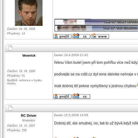
_________________
Založen: 09. 08. 2008
Příspěvky: 14
Zaslal: 18.4.2009 21:42
Veverick
řeknu Vám bulel jsem při tom pohřbu vice než když
Založen: 18. 04. 2009
podivejte se na csfd.cz dyt rene steinke nehraje v
Příspěvky: 51
Bydliště: nošovice u frydku
mistku
inak dobrej dil pekne vymyšleny s jednou chybou
Zaslal: 15.5.2009 14:06
RC Driver
Moderátor
Dobrej díl, ale smutnej, no, tak to už bývá když 
Založen: 18. 10. 2007
Příspěvky: 258