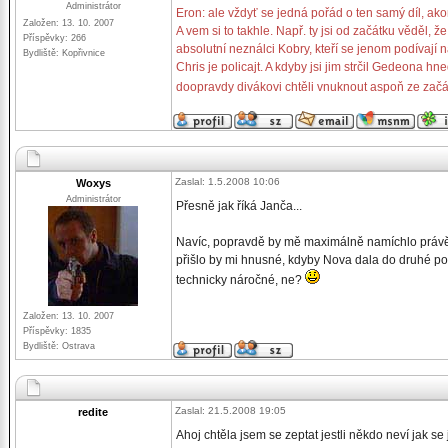
Administrátor
Eron: ale vždyť se jedná pořád o ten samý díl, ako
Založen: 13. 10. 2007
A vem si to takhle. Např. ty jsi od začátku věděl,
Příspěvky: 266
absolutní neználci Kobry, kteří se jenom podívají na
Bydliště: Kopřivnice
Chris je policajt. A kdyby jsi jim strčil Gedeona hn
doopravdy divákovi chtěli vnuknout aspoň ze začá
Zaslal: 1.5.2008 10:06
Woxys
Administrátor
Přesně jak říká Janča...
Navíc, popravdě by mě maximálně namíchlo právě 
přišlo by mi hnusné, kdyby Nova dala do druhé pol
technicky náročné, ne?
Založen: 13. 10. 2007
Příspěvky: 1835
Bydliště: Ostrava
Zaslal: 21.5.2008 19:05
redite
Ahoj chtěla jsem se zeptat jestli někdo neví jak s