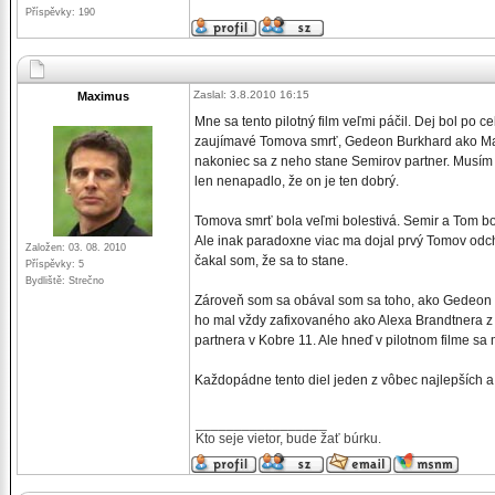
Příspěvky: 190
Zaslal: 3.8.2010 16:15
Maximus
Mne sa tento pilotný film veľmi páčil. Dej bol po c
zaujímavé Tomova smrť, Gedeon Burkhard ako Mark J
nakoniec sa z neho stane Semirov partner. Musím 
len nenapadlo, že on je ten dobrý.
Tomova smrť bola veľmi bolestivá. Semir a Tom b
Ale inak paradoxne viac ma dojal prvý Tomov odchod
Založen: 03. 08. 2010
čakal som, že sa to stane.
Příspěvky: 5
Bydliště: Strečno
Zároveň som sa obával som sa toho, ako Gedeon B
ho mal vždy zafixovaného ako Alexa Brandtnera z
partnera v Kobre 11. Ale hneď v pilotnom filme sa m
Každopádne tento diel jeden z vôbec najlepších
_________________
Kto seje vietor, bude žať búrku.