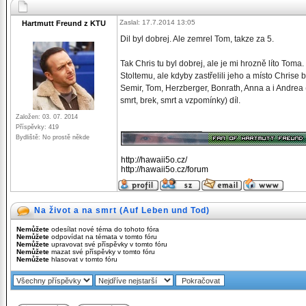
Zaslal: 17.7.2014 13:05
Hartmutt Freund z KTU
Dil byl dobrej. Ale zemrel Tom, takze za 5.
Tak Chris tu byl dobrej, ale je mi hrozně líto Tom
Stoltemu, ale kdyby zastřelili jeho a místo Chrise
Semir, Tom, Herzberger, Bonrath, Anna a i Andrea (t
smrt, brek, smrt a vzpomínky) díl.
Založen: 03. 07. 2014
_________________
Příspěvky: 419
Bydliště: No prostě někde
http://hawaii5o.cz/
http://hawaii5o.cz/forum
Na život a na smrt (Auf Leben und Tod)
Nemůžete
odesílat nové téma do tohoto fóra
Nemůžete
odpovídat na témata v tomto fóru
Nemůžete
upravovat své příspěvky v tomto fóru
Nemůžete
mazat své příspěvky v tomto fóru
Nemůžete
hlasovat v tomto fóru