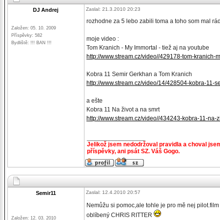
Zaslal: 21.3.2010 20:23
DJ Andrej
rozhodne za 5 lebo zabili toma a toho som mal rád
Založen: 05. 10. 2009
Příspěvky: 582
moje video :
Bydliště: !!! BAN !!!
Tom Kranich - My Immortal - tiež aj na youtube
http://www.stream.cz/video//429178-tom-kranich-
Kobra 11 Semir Gerkhan a Tom Kranich
http://www.stream.cz/video/14/428504-kobra-11-
a ešte
Kobra 11 Na život a na smrt
http://www.stream.cz/video//434243-kobra-11-na-z
_________________
Jelikož jsem nedodržoval pravidla a choval jse
příspěvky, ani psát SZ. Váš Gogo.
Zaslal: 12.4.2010 20:57
Semir11
Nemůžu si pomoc,ale tohle je pro mě nej pilot.fil
oblíbený CHRIS RITTER
Založen: 12. 03. 2010