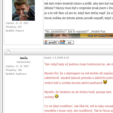
tak tam mám dvakrát název a ještě, aby tam byl na
dělala? Názvy musí být v originále jinak jsem v ži
je a to mě štve už jen to, když tam strčej např: 
Nová znělka do tohoto pilotu prostě nepatří, když 
Založen: 21. 11. 2007
Příspěvky: 407
_________________
Bydliště: Praha 8
"No, jarabáčku? Jak to vypadá?"...André Fux
Zaslal: 1.5.2008 8:42
Janča
Administrátor
Tak i když tady už jednou moje hodnocení je, ale 
Založen: 13. 10. 2007
Příspěvky: 266
Musím říct, že s dabingem na mě tenhle díl zapůso
Bydliště: Kopřivnice
odlehčeně..vlastně taková pohoda u dálniční policie
změní tvář a vzniká docela akční podívaná
Myslím, že Gedeon se do Kobry hodí, pasuje tam. Je
scénky
Co se týká rozdělení. Jak říká Ali, mě to taky neva
neviděla v kuse celý, ale rozdělený. Tak to Nova a