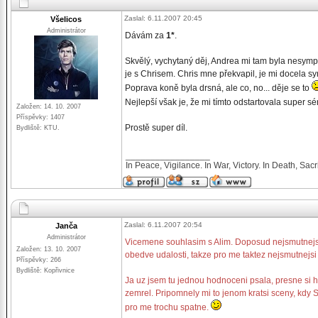
Zaslal: 6.11.2007 20:45
Všelicos
Administrátor
Dávám za
1*
.
Skvělý, vychytaný děj, Andrea mi tam byla nesympat
je s Chrisem. Chris mne překvapil, je mi docela sy
Poprava koně byla drsná, ale co, no... děje se to
Nejlepší však je, že mi tímto odstartovala super sé
Založen: 14. 10. 2007
Příspěvky: 1407
Prostě super díl.
Bydliště: KTU.
_________________
In Peace, Vigilance. In War, Victory. In Death, Sacri
Zaslal: 6.11.2007 20:54
Janča
Administrátor
Vicemene souhlasim s Alim. Doposud nejsmutnejsim
Založen: 13. 10. 2007
obedve udalosti, takze pro me taktez nejsmutnejsi 
Příspěvky: 266
Bydliště: Kopřivnice
Ja uz jsem tu jednou hodnoceni psala, presne si 
zemrel. Pripomnely mi to jenom kratsi sceny, kdy
pro me trochu spatne.