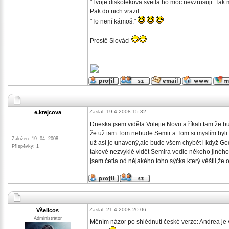
"Tvoje diskotéková světla ho moc nevzrušují. Tak
Pak do nich vrazil :
"To není kámoš."
Prostě Slováci
_________________
Zaslal: 19.4.2008 15:32
e.krejcova
Dneska jsem viděla Volejte Novu a říkali tam že 
že už tam Tom nebude Semir a Tom si myslím byli 
Založen: 19. 04. 2008
už asi je unavený,ale bude všem chybět i když Gede
Příspěvky: 1
takové nezvyklé vidět Semira vedle někoho jiného
jsem četla od nějakého toho sýčka který věštil,že 
Zaslal: 21.4.2008 20:06
Všelicos
Administrátor
Měním názor po shlédnutí české verze: Andrea je v 