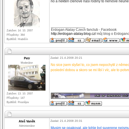
no a někteří členové naší rodiny to nervově neunes
_________________
Erdogan Atalay Czech fanclub - Facebook
Založen: 14. 10. 2007
http://erdogan-atalay.blog.cz/
můj blog o Erdogano
Příspěvky: 364
Bydliště: Hrabišín
Zaslal: 21.4.2008 20:21
Petr
Moderátor
No sice jsem slyšel to, co jsem nepochytil z německ
poslední dobou a skoro se mi líbí i víc, ale to potvrd
_________________
Založen: 13. 10. 2007
Příspěvky: 147
Bydliště: Prostějov
Zaslal: 21.4.2008 20:31
Aleš Vaněk
Administrátor
Musim se opakovat, ale tohle byl suverene nejsmutn