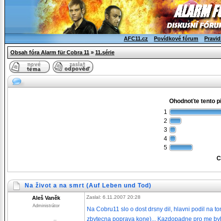
AFC11.cz
Povídkové fórum
Pravid
Obsah fóra Alarm für Cobra 11
»
11.série
Ohodnoťte tento pi
1
2
3
4
5
C
Na život a na smrt (Auf Leben und Tod)
Zaslal: 6.11.2007 20:28
Aleš Vaněk
Administrátor
Na Cobru11 slo o dost drsny dil, hlavni podil na t
zbytecna poprava kone)... Kazdopadne pro me byl 