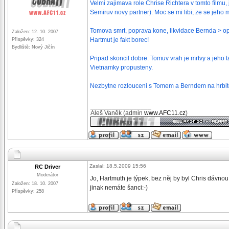
Velmi zajimava role Chrise Richtera v tomto filmu,
Semiruv novy partner). Moc se mi libi, ze se jeho 
Tomova smrt, poprava kone, likvidace Bernda > o
Založen: 12. 10. 2007
Hartmut je fakt borec!
Příspěvky: 324
Bydliště: Nový Jičín
Pripad skoncil dobre. Tomuv vrah je mrtvy a jeho ta
Vietnamky propusteny.
Nezbytne rozlouceni s Tomem a Berndem na hrbito
_________________
Aleš Vaněk (admin
www.AFC11.cz
)
Zaslal: 18.5.2009 15:56
RC Driver
Moderátor
Jo, Hartmuth je týpek, bez něj by byl Chris dávnou 
Založen: 18. 10. 2007
jinak nemáte šanci:-)
Příspěvky: 258