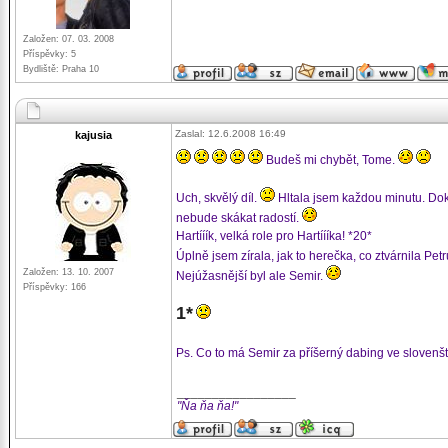
Založen: 07. 03. 2008
Příspěvky: 5
Bydliště: Praha 10
Zaslal: 12.6.2008 16:49
kajusia
Budeš mi chybět, Tome.
Uch, skvělý díl.
Hltala jsem každou minutu. Do
nebude skákat radostí.
Hartííík, velká role pro Hartíííka! *20*
Úplně jsem zírala, jak to herečka, co ztvárnila Pet
Založen: 13. 10. 2007
Nejúžasnější byl ale Semir.
Příspěvky: 166
1*
Ps. Co to má Semir za příšerný dabing ve sloven
_________________
"Ňa ňa ňa!"