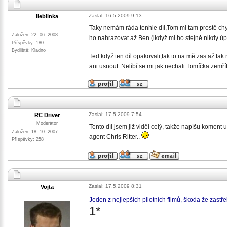
Zaslal: 16.5.2009 9:13
lieblinka
Taky nemám ráda tenhle díl,Tom mi tam prostě chy
Založen: 22. 06. 2008
ho nahrazovat až Ben (ikdyž mi ho stejně nikdy ú
Příspěvky: 180
Bydliště: Kladno
Ted když ten díl opakovali,tak to na mě zas až tak
ani usnout. Nelíbí se mi jak nechali Tomíčka zemří
Zaslal: 17.5.2009 7:54
RC Driver
Moderátor
Tento díl jsem již viděl celý, takže napíšu koment u
Založen: 18. 10. 2007
agent Chris Ritter..
Příspěvky: 258
Zaslal: 17.5.2009 8:31
Vojta
Jeden z nejlepších pilotních filmů, škoda že zastře
1*