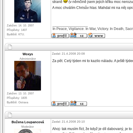
straně
(v němčině jsem jejich kříku moc nero
A moc chválím Chrisův hlas: Mahdal mi na něj op
_________________
Založen: 14. 10. 2007
In Peace, Vigilance. In War, Victory. In Death, Sacri
Příspěvky: 1407
Bydliště: KTU.
Zaslal: 21.4.2008 20:08
Woxys
Administrátor
Za pět. Celý týden mi to kazilo náladu. A ještě týd
Založen: 13. 10. 2007
Příspěvky: 1835
Bydliště: Ostrava
Zaslal: 21.4.2008 20:10
Božena Loupancová
Moderátor
Ahoj- tak musím říct, že když je díl dabovaný, je t