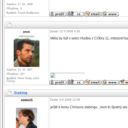
Založen: 17. 05. 2008
Příspěvky: 3
Bydliště: České Budějovice
Zaslal: 22.5.2008 4:26
eron
Administrátor
Měla by být v sekci Hudba z CObry 11, interpret by m
Založen: 13. 10. 2007
_________________
Příspěvky: 457
Bydliště: Nové Hrady (Jižní
Čechy)
Dabing
Zaslal: 8.6.2008 12:49
eddie15
ještě k tomu Chrisovu dabingu...neni to špatný ale v