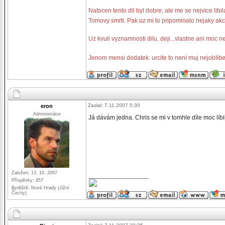
Natocen tento dil byl dobre, ale me se nejvice lib
Tomovy smrti. Pak uz mi to pripominalo nejaky akcn
Uz kvuli vyznamnosti dilu, deji...vlastne ani moc 
Jenom mensi dodatek: urcite to neni muj nejoblib
Zaslal: 7.11.2007 5:30
eron
Administrátor
Já dávám jedna. Chris se mi v tomhle díle moc líbil 
Založen: 13. 10. 2007
_________________
Příspěvky: 457
Bydliště: Nové Hrady (Jižní
Čechy)