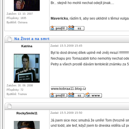
Br... stejně ho mohli nechat odejít jinak....
Založen: 13. 10. 2007
Mavericku
, rádím ti, aby ses uklidnil s těmui vu
Příspěvky: 1835
Bydliště: Ostrava
Na Život a na smrt
Zaslal: 15.5.2009 15:45
Katrina
Byl to dost drsnej dílek uplně mě zněj mrazí !!!!!!!!!!!!!
Nechapu pro Tomazabili toho nemohly nechat odej
Petry a všech prostě dávám tentokrát známku za 
_________________
Založen: 30. 09. 2008
www.kobraa11.blog.cz
Příspěvky: 72
Bydliště: Trutnov
Zaslal: 15.5.2009 15:50
RockySmile11
Já jsem sice moc smutná že umřel Tom (hrozně 
und todd, ale teď, když jsem to dneska viděla už 