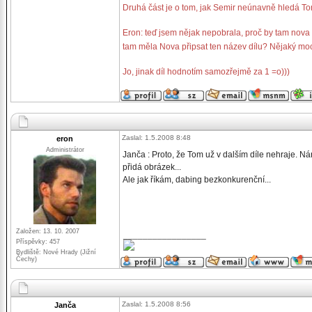
Druhá část je o tom, jak Semir neúnavně hledá 
Eron: teď jsem nějak nepobrala, proč by tam nova m
tam měla Nova připsat ten název dílu? Nějaký mo
Jo, jinak díl hodnotím samozřejmě za 1 =o)))
Zaslal: 1.5.2008 8:48
eron
Administrátor
Janča : Proto, že Tom už v dalším díle nehraje. Ná
přidá obrázek...
Ale jak říkám, dabing bezkonkurenční...
Založen: 13. 10. 2007
_________________
Příspěvky: 457
Bydliště: Nové Hrady (Jižní
Čechy)
Zaslal: 1.5.2008 8:56
Janča