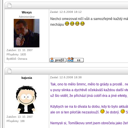
Zaslal: 12.6.2008 18:12
Woxys
Administrátor
Nechci omezovat ničí vůli a samozřejmě každý má pr
nechápu
Založen: 13. 10. 2007
Příspěvky: 1835
Bydliště: Ostrava
Zaslal: 12.6.2008 18:38
kajusia
Tak, ono to mělo šmrnc, mělo to grády a prostě.. n
u pusy slinka a dychtivě očekáváš každou další vte
už šlo vidět, že přichází jiná cobří éra a jiné efekty,
Kdybych se na to dívala tu dobu, kdy to bylo aktuál
ale on si ten piloťák nezaslouží.
Je dobrý.
S
Založen: 13. 10. 2007
Příspěvky: 166
Nemysli si, Tomíškovu smrt jsem obrečela jako žel