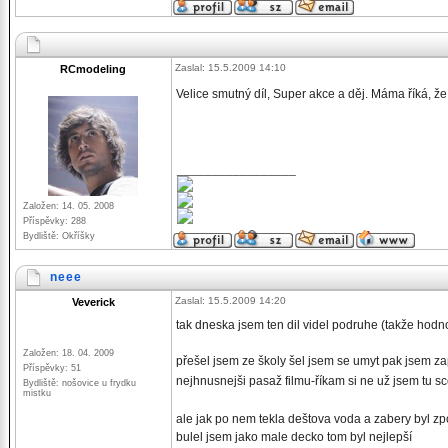
Zaslal: 15.5.2009 14:10
RCmodeling
Velice smutný díl, Super akce a děj. Máma říká, že s
_________________
Založen: 14. 05. 2008
Příspěvky: 288
Bydliště: Okříšky
neee
Zaslal: 15.5.2009 14:20
Veverick
tak dneska jsem ten dil videl podruhe (takže hod
Založen: 18. 04. 2009
přešel jsem ze školy šel jsem se umyt pak jsem z
Příspěvky: 51
nejhnusnejši pasaž filmu-říkam si ne už jsem tu sc
Bydliště: nošovice u frydku
mistku
ale jak po nem tekla deštova voda a zabery byl 
bulel jsem jako male decko tom byl nejlepší