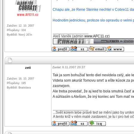
Chapu ale, ze Rene Steinke nechtel v Cobre11 dal 
Hodnotim jednickou, protoze slo opravdu o velmi
Založen: 12. 10. 2007
Příspěvky: 324
_________________
Bydliště: Nový Jičín
Aleš Vaněk (admin
www.AFC11.cz
)
Zaslal: 6.11.2007 20:37
zeti
Tak ja som bohužiaľ tento diel nevidela celý, ale l
Založen: 16. 10. 2007
Videla som akurát Tomovu smrť a ešte kúsok za po
Příspěvky: 195
zasmejem.
Bydliště: Bratislava
Ale treba povedať, že aj keď to bola smutná časť 
A súhlasím s Alešom, že iný koniec ani Tom mať 
_________________
...Svět kolem tebe právě teď se mění jako by unikno
A tento kríž v něm malé zastavení, je tu i pro tvé 