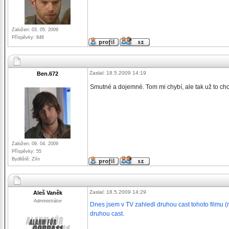
Založen: 03. 05. 2009
Příspěvky: 846
Zaslal: 18.5.2009 14:19
Ben.672
Smutné a dojemné. Tom mi chybí, ale tak už to ch
Založen: 09. 04. 2009
Příspěvky: 55
Bydliště: Zlín
Zaslal: 18.5.2009 14:29
Aleš Vaněk
Administrátor
Dnes jsem v TV zahledl druhou cast tohoto filmu (
druhou cast.