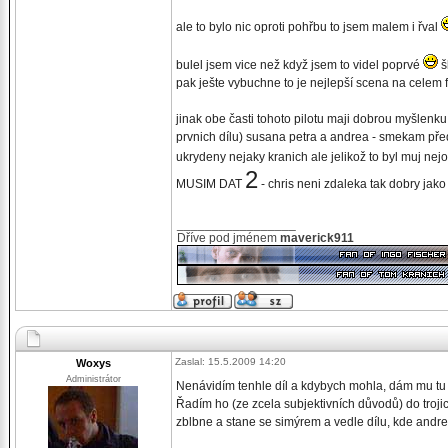
ale to bylo nic oproti pohřbu to jsem malem i řval
bulel jsem vice než když jsem to videl poprvé
š
pak ješte vybuchne to je nejlepší scena na celem 
jinak obe časti tohoto pilotu maji dobrou myšlenku 
prvnich dílu) susana petra a andrea - smekam před s
ukrydeny nejaky kranich ale jelikož to byl muj nej
2
MUSIM DAT
- chris neni zdaleka tak dobry jak
_________________
Dříve pod jménem
maverick911
Zaslal: 15.5.2009 14:20
Woxys
Administrátor
Nenávidím tenhle díl a kdybych mohla, dám mu tu 
Řadím ho (ze zcela subjektivních důvodů) do troji
zblbne a stane se simýrem a vedle dílu, kde andre