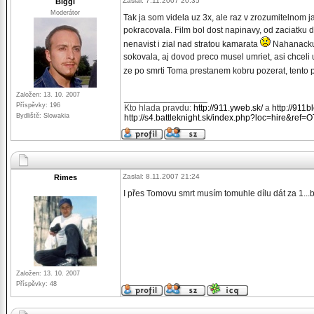
Zaslal: 7.11.2007 20:35
Biggi
Moderátor
Tak ja som videla uz 3x, ale raz v zrozumitelnom 
pokracovala. Film bol dost napinavy, od zaciatku d
nenavist i zial nad stratou kamarata
Nahanacku 
sokovala, aj dovod preco musel umriet, asi chceli
ze po smrti Toma prestanem kobru pozerat, tento pi
Založen: 13. 10. 2007
_________________
Příspěvky: 196
Kto hlada pravdu:
http://911.yweb.sk/
a
http://911b
Bydliště: Slowakia
http://s4.battleknight.sk/index.php?loc=hire&ref=
Zaslal: 8.11.2007 21:24
Rimes
I přes Tomovu smrt musím tomuhle dílu dát za 1...
Založen: 13. 10. 2007
Příspěvky: 48