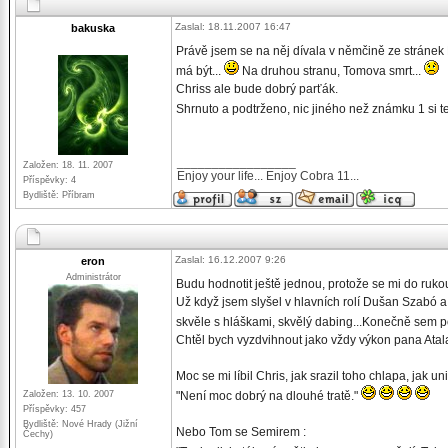
Zaslal: 18.11.2007 16:47
bakuska
Právě jsem se na něj dívala v němčině ze stránek RT
má být...
Na druhou stranu, Tomova smrt...
Chriss ale bude dobrý parťák.
Shrnuto a podtrženo, nic jiného než známku 1 si te
_________________
Založen: 18. 11. 2007
Enjoy your life... Enjoy Cobra 11...
Příspěvky: 4
Bydliště: Příbram
Zaslal: 16.12.2007 9:26
eron
Administrátor
Budu hodnotit ještě jednou, protože se mi do ruko
Už když jsem slyšel v hlavních rolí Dušan Szabó a
skvěle s hláškami, skvělý dabing...Konečně sem 
Chtěl bych vyzdvihnout jako vždy výkon pana Atala
Moc se mi líbil Chris, jak srazil toho chlapa, jak un
Založen: 13. 10. 2007
"Není moc dobrý na dlouhé tratě."
Příspěvky: 457
Bydliště: Nové Hrady (Jižní
Nebo Tom se Semirem :
Čechy)