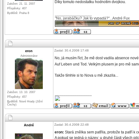
Díky tomuto nedostatku hodnotim dvojkou.
Založen: 21. 11. 2007
Příspěvky: 407
Bydliště: Praha 8
_________________
"No, jarabáčku? Jak to vypadá?"...André Fux
Zaslal: 30.4.2008 17:48
eron
Administrátor
No, já musím říct, že mě dost vadila absence nov
Auf Leben und Tod. Velkým plusem je pro mě sa
Takže tímhle si to Nova u mě zkazila...
Založen: 13. 10. 2007
_________________
Příspěvky: 457
Bydliště: Nové Hrady (Jižní
Čechy)
Zaslal: 30.4.2008 22:48
André
eron:
Stará znělka sem patřila, protože ta patří k 
A pokud se jedná o název: u druhé části všech pilo