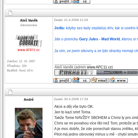
Zaslal: 21.4.2008 21:03
Aleš Vaněk
Administrátor
Jedla:
kdyby ses tady zeptal(a) driv, tak si usetris
Jde o pisnicku
Gary Jules - Mad World
, kterou s
Ja vim, ze jsem sikovny a ze tyto stranky nemaji 
Založen: 12. 10. 2007
_________________
Příspěvky: 324
Aleš Vaněk (admin
www.AFC11.cz
)
Bydliště: Nový Jičín
Zaslal: 30.4.2008 17:26
André
Akce a děj vše bylo OK.
Jen to kazí smrt Toma.
Takže Tome NAVŽDY SBOHEM a Chrisi ty pro změ
Chris se mi povahou více líbí než Tom, protože je
A je moc dobře, že zde ponechali starou znělku, kt
Pilot má jedno obrovský mínus u mě - chybí smutn