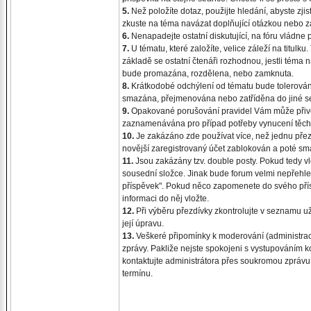
5.
Než položíte dotaz, použijte hledání, abyste zjist
zkuste na téma navázat doplňující otázkou nebo za
6.
Nenapadejte ostatní diskutující, na fóru vládne 
7.
U tématu, které založíte, velice záleží na titulku.
základě se ostatní čtenáři rozhodnou, jestli téma 
bude promazána, rozdělena, nebo zamknuta.
8.
Krátkodobé odchýlení od tématu bude tolerován
smazána, přejmenována nebo zatříděna do jiné s
9.
Opakované porušování pravidel Vám může přivod
zaznamenávána pro případ potřeby vynucení těch
10.
Je zakázáno zde používat více, než jednu přezd
novější zaregistrovaný účet zablokován a poté sm
11.
Jsou zakázány tzv. double posty. Pokud tedy vl
sousední složce. Jinak bude forum velmi nepřehledn
příspěvek". Pokud něco zapomenete do svého příspě
informaci do něj vložte.
12.
Při výběru přezdívky zkontrolujte v seznamu už
její úpravu.
13.
Veškeré připomínky k moderování (administraci
zprávy. Pakliže nejste spokojeni s vystupováním 
kontaktujte administrátora přes soukromou zprávu
termínu.