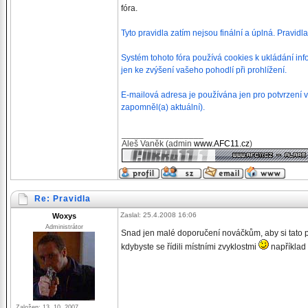
fóra.
Tyto pravidla zatím nejsou finální a úplná. Pravid
Systém tohoto fóra používá cookies k ukládání info
jen ke zvýšení vašeho pohodlí při prohlížení.
E-mailová adresa je používána jen pro potvrzení v
zapomněl(a) aktuální).
_________________
Aleš Vaněk (admin
www.AFC11.cz
)
Re: Pravidla
Zaslal: 25.4.2008 16:06
Woxys
Administrátor
Snad jen malé doporučení nováčkům, aby si tato p
kdybyste se řídili místními zvyklostmi
například 
Založen: 13. 10. 2007