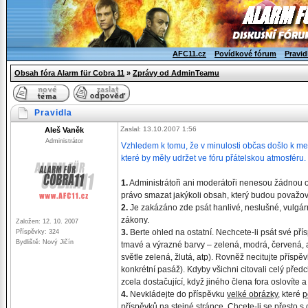
AFC11.cz
Povídkové fórum
Pravid
Obsah fóra Alarm für Cobra 11
»
Zprávy od AdminTeamu
Pravidla
Zaslal: 13.10.2007 1:56
Aleš Vaněk
Administrátor
Vzhledem k tomu, že v minulosti občas došlo k menš
které by měly udržet ve fóru přátelskou atmosféru.
1.
Administrátoři ani moderátoři nenesou žádnou odp
právo smazat jakýkoli obsah, který budou považo
2.
Je zakázáno zde psát hanlivé, neslušné, vulgární
zákony.
Založen: 12. 10. 2007
3.
Berte ohled na ostatní. Nechcete-li psát své pří
Příspěvky: 324
Bydliště: Nový Jičín
tmavé a výrazné barvy – zelená, modrá, červená, a
světle zelená, žlutá, atp). Rovněž necitujte příspě
konkrétní pasáž). Kdyby všichni citovali celý předc
zcela dostačující, když jiného člena fora oslovíte 
4.
Nevkládejte do příspěvku
velké obrázky
, které
p
příspěvků na stejné stránce. Chcete-li se přesto s