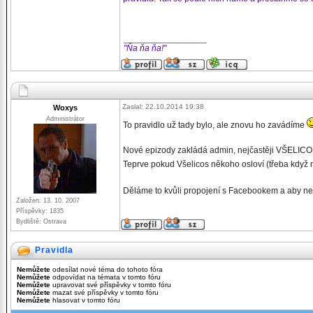
_________________
"Ňa ňa ňa!"
Zaslal: 22.10.2014 19:38
Woxys
Administrátor
To pravidlo už tady bylo, ale znovu ho zavádíme
Nové epizody zakládá admin, nejčastěji VŠELICO
Teprve pokud Všelicos někoho osloví (třeba když n
Děláme to kvůli propojení s Facebookem a aby n
Založen: 13. 10. 2007
Příspěvky: 1835
Bydliště: Ostrava
Pravidla
Nemůžete
odesílat nové téma do tohoto fóra
Nemůžete
odpovídat na témata v tomto fóru
Nemůžete
upravovat své příspěvky v tomto fóru
Nemůžete
mazat své příspěvky v tomto fóru
Nemůžete
hlasovat v tomto fóru