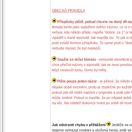
OBECNÁ PRAVIDLA
Příspěvky piště, pokud chcete na daný díl na
témata berte jako vyjádřeni svého názoru, co si o d
nešvar, kdy někdo příjde, napíše "dobré, za 1" (v 
vyjádřit o dané epizodě, tak nepište nic. To jak s
psát zvlášť formou příspěvku. To samé platí o "dobrý 
nebude myslet, že byl nejlepší.
Snažte se držet tématu
- nemusíte desetkrát p
chce přečíst názory o epizodě, tak se musí prodíra
když neslouží tomu, čemu by měly.
Pište pouze jeden názor
- je pěkné, že někdo ep
nějaké době nezmění, proto je zbytečné po každém 
pokud jste díl viděli napřed v originále a poté jst
může změnit. Pokud si myslíte, že po nějaké době j
na věc. Ale někteří dokonce hned po sobě díl hod
Jak odstranit chybu v přihlášení
Jestliže se v
nejprve vymazat cookies a uložená hesla, poté se z