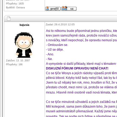
Příspěvky: 1835
Bydliště: Ostrava
Zaslal: 29.4.2010 12:05
kajusia
Asi to někomu bude připomínat jednu písničku, kt
krev jsem samozřejmě ráda, protože nováčci oživ
s nováčky, kteří nepochopí, že opravdu nemusí psá
- Omlouvám se.
- Už se děje.
- Ano.
- Ne.
Založen: 13. 10. 2007
A vymyslete si další příklady, které mají s tématem 
Příspěvky: 166
DISKUZNÍ FÓRUM OPRAVDU NENÍ CHAT!
Co se týče Woxys a jejích rádoby výpadů proti těmt
pěkná blbost. Kdyby totiž tady nebyl řád, tak by t
Jsem tu už nějaký ten rok, mno, troufám si říct, že
přestalo chodit, mezi nimi i já, protože se vlákna
mrazu. Hlavně mně osobně vadí nová témata, která
Co se týče minulosti uživatelů a jejich začátků na P
Milí kolegové, sama jsem důkazem toho, že jsem j
museli administrátoři přemazávat. Každý jsme něj
pravidla. Tak se podle nich řiďme a přestaňme se