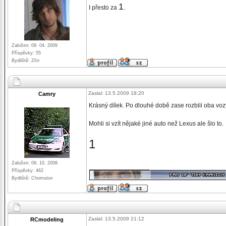
1
I přesto za
.
Založen: 09. 04. 2009
Příspěvky: 55
Bydliště: Zlín
Zaslal: 13.5.2009 18:20
Camry
Krásný dílek. Po dlouhé době zase rozbili oba voz
Mohli si vzít nějaké jiné auto než Lexus ale šlo to.
1
Založen: 09. 10. 2008
_________________
Příspěvky: 462
Bydliště: Chomutov
Zaslal: 13.5.2009 21:12
RCmodeling