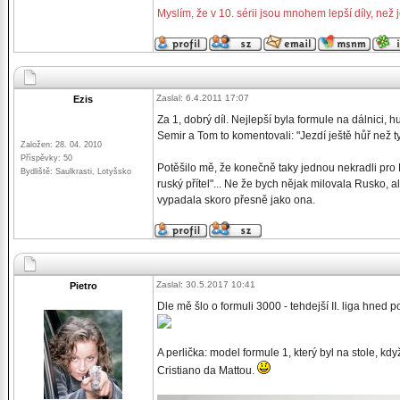
Myslím, že v 10. sérii jsou mnohem lepší díly, než je
Zaslal: 6.4.2011 17:07
Ezis
Za 1, dobrý díl. Nejlepší byla formule na dálnici,
Semir a Tom to komentovali: "Jezdí ještě hůř než ty
Založen: 28. 04. 2010
Příspěvky: 50
Potěšilo mě, že konečně taky jednou nekradli pro 
Bydliště: Saulkrasti, Lotyšsko
ruský přítel"... Ne že bych nějak milovala Rusko, a
vypadala skoro přesně jako ona.
Zaslal: 30.5.2017 10:41
Pietro
Dle mě šlo o formuli 3000 - tehdejší II. liga hned 
A perlička: model formule 1, který byl na stole, k
Cristiano da Mattou.