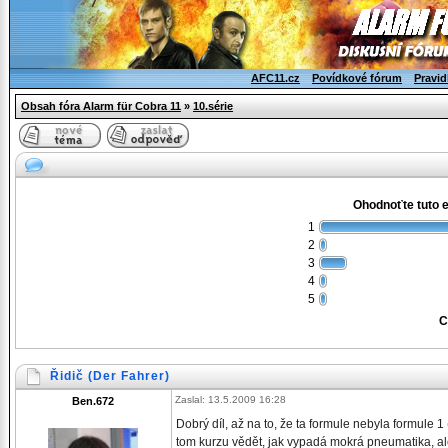
AFC11.cz
Povídkové fórum
Pravid
Obsah fóra Alarm für Cobra 11
»
10.série
Ohodnoťte tuto 
1
2
3
4
5
C
Řidič (Der Fahrer)
Zaslal: 13.5.2009 16:28
Ben.672
Dobrý díl, až na to, že ta formule nebyla formule
tom kurzu vědět, jak vypadá mokrá pneumatika, ale