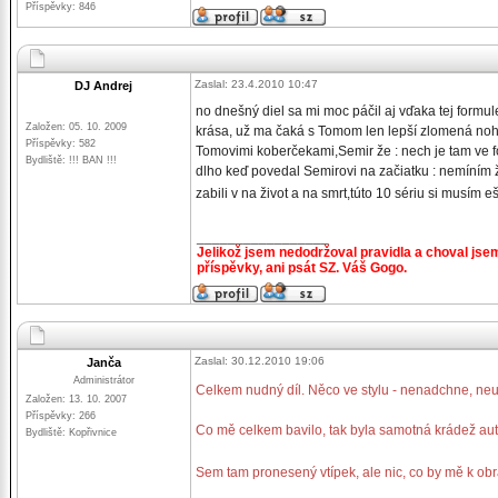
Příspěvky: 846
Zaslal: 23.4.2010 10:47
DJ Andrej
no dnešný diel sa mi moc páčil aj vďaka tej formule
Založen: 05. 10. 2009
krása, už ma čaká s Tomom len lepší zlomená noha,
Příspěvky: 582
Tomovimi koberčekami,Semir že : nech je tam ve f
Bydliště: !!! BAN !!!
dlho keď povedal Semirovi na začiatku : nemíním ž
zabili v na život a na smrt,túto 10 sériu si musím
_________________
Jelikož jsem nedodržoval pravidla a choval jse
příspěvky, ani psát SZ. Váš Gogo.
Zaslal: 30.12.2010 19:06
Janča
Administrátor
Celkem nudný díl. Něco ve stylu - nenadchne, ne
Založen: 13. 10. 2007
Příspěvky: 266
Co mě celkem bavilo, tak byla samotná krádež aut, 
Bydliště: Kopřivnice
Sem tam pronesený vtípek, ale nic, co by mě k ob