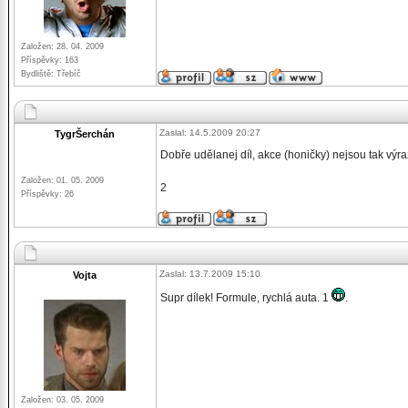
Založen: 28. 04. 2009
Příspěvky: 163
Bydliště: Třebíč
Zaslal: 14.5.2009 20:27
TygrŠerchán
Dobře udělanej díl, akce (honičky) nejsou tak výr
Založen: 01. 05. 2009
2
Příspěvky: 26
Zaslal: 13.7.2009 15:10
Vojta
Supr dílek! Formule, rychlá auta. 1
.
Založen: 03. 05. 2009