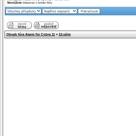
Nemůžete
hlasovat v tomto fóru
Obsah fóra Alarm für Cobra 11
»
10.série