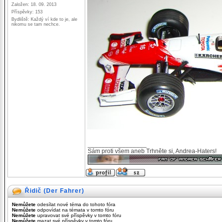
Založen: 18. 09. 2013
Příspěvky: 153
Bydliště: Každý ví kde to je, ale
nikomu se tam nechce.
_________________
Sám proti všem aneb Trhněte si, Andrea-Haters!
Řidič (Der Fahrer)
Nemůžete
odesílat nové téma do tohoto fóra
Nemůžete
odpovídat na témata v tomto fóru
Nemůžete
upravovat své příspěvky v tomto fóru
Nemůžete
mazat své příspěvky v tomto fóru