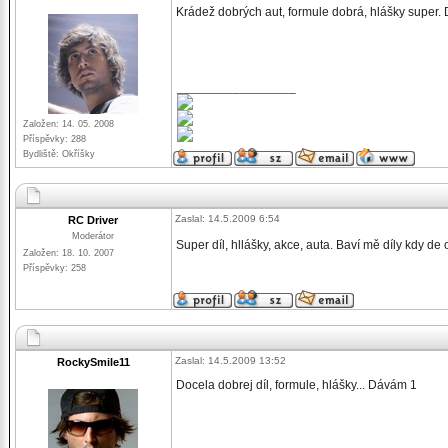
Krádež dobrých aut, formule dobrá, hlášky super.
_________________
Založen: 14. 05. 2008
Příspěvky: 288
Bydliště: Okříšky
Zaslal: 14.5.2009 6:54
RC Driver
Moderátor
Super díl, hllášky, akce, auta. Baví mě díly kdy d
Založen: 18. 10. 2007
Příspěvky: 258
Zaslal: 14.5.2009 13:52
RockySmile11
Docela dobrej díl, formule, hlášky... Dávám 1