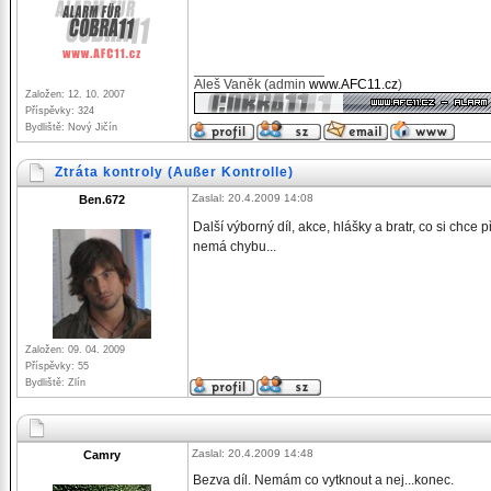
_________________
Aleš Vaněk (admin
www.AFC11.cz
)
Založen: 12. 10. 2007
Příspěvky: 324
Bydliště: Nový Jičín
Ztráta kontroly (Außer Kontrolle)
Zaslal: 20.4.2009 14:08
Ben.672
Další výborný díl, akce, hlášky a bratr, co si chce 
nemá chybu...
Založen: 09. 04. 2009
Příspěvky: 55
Bydliště: Zlín
Zaslal: 20.4.2009 14:48
Camry
Bezva díl. Nemám co vytknout a nej...konec.