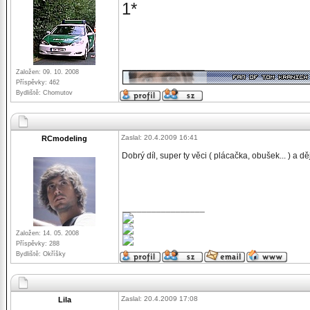
1*
_________________
Založen: 09. 10. 2008
Příspěvky: 462
Bydliště: Chomutov
Zaslal: 20.4.2009 16:41
RCmodeling
Dobrý díl, super ty věci ( plácačka, obušek... ) a dě
_________________
Založen: 14. 05. 2008
Příspěvky: 288
Bydliště: Okříšky
Zaslal: 20.4.2009 17:08
Lila