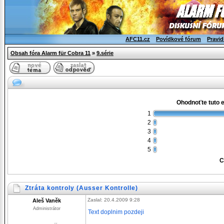
AFC11.cz
Povídkové fórum
Pravid
Obsah fóra Alarm für Cobra 11
»
9.série
Ohodnoťte tuto 
1
2
3
4
5
C
Ztráta kontroly (Ausser Kontrolle)
Zaslal: 20.4.2009 9:28
Aleš Vaněk
Administrátor
Text doplnim pozdeji