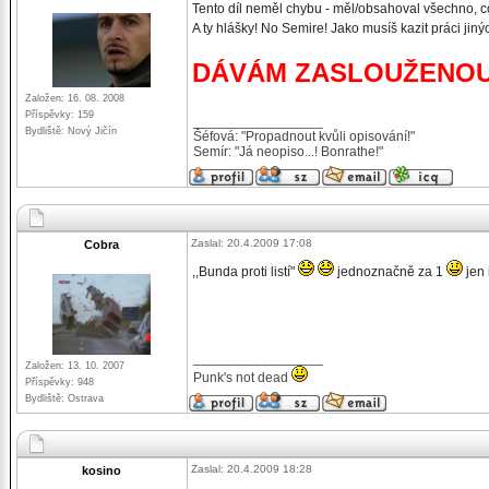
Tento díl neměl chybu - měl/obsahoval všechno, co
A ty hlášky! No Semire! Jako musíš kazit práci jinýc
DÁVÁM ZASLOUŽENOU
Založen: 16. 08. 2008
Příspěvky: 159
_________________
Bydliště: Nový Jičín
Šéfová: "Propadnout kvůli opisování!"
Semír: "Já neopiso...! Bonrathe!"
Zaslal: 20.4.2009 17:08
Cobra
,,Bunda proti listí"
jednoznačně za 1
jen 
_________________
Založen: 13. 10. 2007
Punk's not dead
Příspěvky: 948
Bydliště: Ostrava
Zaslal: 20.4.2009 18:28
kosino