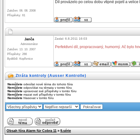
Díl provázelo po celou dobu vtipné pojetí a velice 
Založen: 06. 08. 2008
Příspěvky: 61
Zaslal: 6.8.2011 16:03
Janča
Administrátor
Perfektivní díl, propracovaný, humorný. Ač bylo h
Založen: 13. 10. 2007
Příspěvky: 266
Bydliště: Kopřivnice
Ztráta kontroly (Ausser Kontrolle)
Nemůžete
odesílat nové téma do tohoto fóra
Nemůžete
odpovídat na témata v tomto fóru
Nemůžete
upravovat své příspěvky v tomto fóru
Nemůžete
mazat své příspěvky v tomto fóru
Nemůžete
hlasovat v tomto fóru
Obsah fóra Alarm für Cobra 11
»
9.série