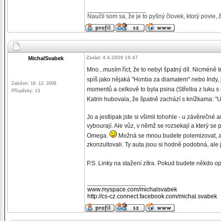
_________________
Naučil som sa, že je to pyšný človek, ktorý povie, 
Zaslal: 4.4.2009 16:47
MichalSvabek
Mno...musím říct, že to nebyl špatný díl. Nicméně 
spíš jako nějaká "Honba za diamatem" nebo Indy, 
Založen: 19. 12. 2008
momentů a celkově to byla psina (Střelba z luku
Příspěvky: 13
Katrin hubovala, že špatně zachází s knížkama: "U
Jo a jestlipak jste si všimli tohohle - u závěrečn
vybourají. Ale vůz, v němž se rozsekají a který se
Omega.
Možná se mnou budete polemizovat, al
zkonzultovali. Ty auta jsou si hodně podobná, ale je
P.S. Linky na stažení zítra. Pokud budete někdo opět
_________________
www.myspace.com/michalsvabek
http://cs-cz.connect.facebook.com/michal.svabek