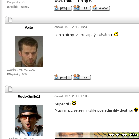
www.kobraa11.blog.cz
Příspěvky: 72
Bydliště: Trutnov
Zaslal: 19.1.2010 16:39
Vojta
Tento díl byl velmi vtipný. Dávám
1
.
Založen: 03. 05. 2009
Příspěvky: 846
Zaslal: 19.1.2010 17:38
RockySmile11
Super díl!
Musím říct, že se mi tyhle poslední díly dost líbí
_________________