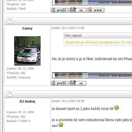
Založen: 28. 04. 2009
Příspěvky: 163
Bydliště: Třebíč
Zaslal: 19.1.2010 17:46
Camry
Petr napsal:
Jinak kdo je všímavý zaregistroval, že mí
Ha, to je dobrý a já si říkal, sešrotovali by oni P
Založen: 09. 10. 2008
_________________
Příspěvky: 462
Bydliště: Chomutov
Zaslal: 19.1.2010 18:38
DJ Andrej
ja davam opet za
1
jako každý nový díl
Založen: 05. 10. 2009
Příspěvky: 582
jo a prominte že sem odsudzoval Bena zato jaky je
Bydliště: !!! BAN !!!
seri