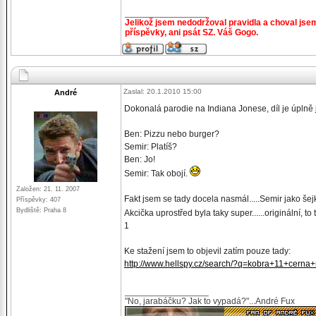
_________________
Jelikož jsem nedodržoval pravidla a choval jse
příspěvky, ani psát SZ. Váš Gogo.
Zaslal: 20.1.2010 15:00
André
Dokonalá parodie na Indiana Jonese, díl je úplně j
Ben: Pizzu nebo burger?
Semir: Platíš?
Ben: Jo!
Semir: Tak obojí.
Založen: 21. 11. 2007
Fakt jsem se tady docela nasmál.....Semir jako šejk 
Příspěvky: 407
Bydliště: Praha 8
Akcička uprostřed byla taky super......originální, 
1
Ke stažení jsem to objevil zatím pouze tady:
http://www.hellspy.cz/search/?q=kobra+11+cern
_________________
"No, jarabáčku? Jak to vypadá?"...André Fux