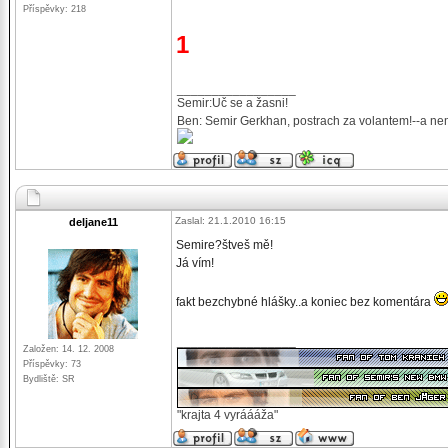
Příspěvky: 218
1
_________________
Semir:Uč se a žasni!
Ben: Semir Gerkhan, postrach za volantem!--a nem
Zaslal: 21.1.2010 16:15
deljane11
Semire?štveš mě!
Já vím!
fakt bezchybné hlášky..a koniec bez komentára
_________________
Založen: 14. 12. 2008
Příspěvky: 73
Bydliště: SR
"krajta 4 vyráááža"