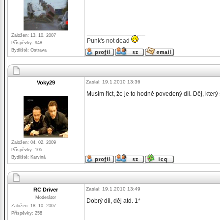
_________________
Založen: 13. 10. 2007
Punk's not dead
Příspěvky: 948
Bydliště: Ostrava
Zaslal: 19.1.2010 13:36
Voky29
Musim říct, že je to hodně povedený díl. Děj, kter
Založen: 04. 02. 2009
Příspěvky: 105
Bydliště: Karviná
Zaslal: 19.1.2010 13:49
RC Driver
Moderátor
Dobrý díl, děj atd. 1*
Založen: 18. 10. 2007
Příspěvky: 258