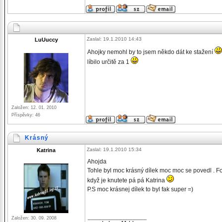
Zaslal: 19.1.2010 14:43
LuUuccy
Ahojky nemohl by to jsem někdo dát ke stažení
líbilo určitě za 1
Založen: 12. 01. 2010
Příspěvky: 46
Krásný
Zaslal: 19.1.2010 15:34
Katrina
Ahojda
Tohle byl moc krásný dílek moc moc se povedl . F
když je knutete pá pá Katrina
P.S moc krásnej dílek to byl fak super =)
_________________
Založen: 30. 09. 2008