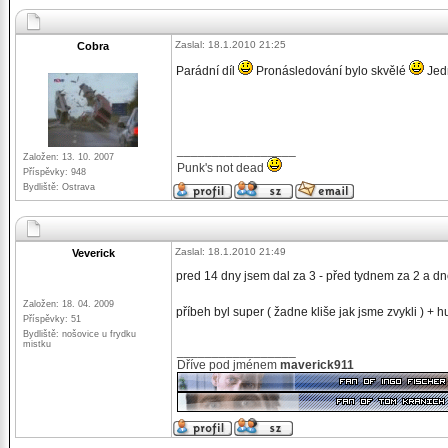
Zaslal: 18.1.2010 21:25
Cobra
Parádní díl
Pronásledování bylo skvělé
Jed
_________________
Založen: 13. 10. 2007
Punk's not dead
Příspěvky: 948
Bydliště: Ostrava
Zaslal: 18.1.2010 21:49
Veverick
pred 14 dny jsem dal za 3 - před tydnem za 2 a dne
Založen: 18. 04. 2009
příbeh byl super ( žadne kliše jak jsme zvykli ) +
Příspěvky: 51
Bydliště: nošovice u frydku
mistku
_________________
Dříve pod jménem
maverick911