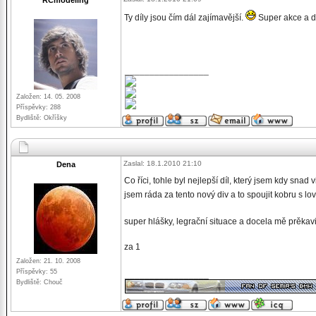
RCmodeling
Ty díly jsou čím dál zajímavější.
Super akce a dě
_________________
Založen: 14. 05. 2008
Příspěvky: 288
Bydliště: Okříšky
Zaslal: 18.1.2010 21:10
Dena
Co říci, tohle byl nejlepší díl, který jsem kdy snad
jsem ráda za tento nový div a to spoujit kobru s l
super hlášky, legrační situace a docela mě prěkav
za 1
Založen: 21. 10. 2008
Příspěvky: 55
_________________
Bydliště: Chouč