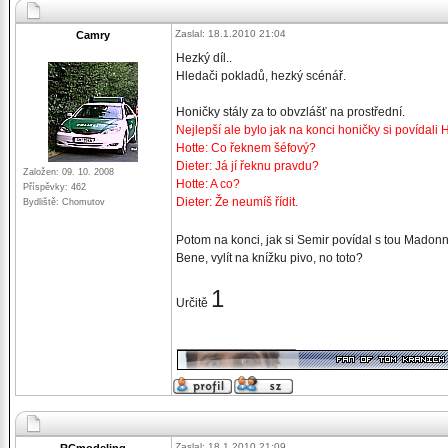
Zaslal: 18.1.2010 21:04
Camry
Hezký díl..
Hledači pokladů, hezký scénář.
Honičky stály za to obvzlášť na prostřední.
Nejlepší ale bylo jak na konci honičky si povídali 
Hotte: Co řeknem šéfový?
Dieter: Já jí řeknu pravdu?
Založen: 09. 10. 2008
Hotte: A co?
Příspěvky: 462
Dieter: Že neumíš řídit.
Bydliště: Chomutov
Potom na konci, jak si Semir povídal s tou Madon
Bene, vylít na knížku pivo, no toto?
1
Určitě
_________________
Zaslal: 18.1.2010 21:09