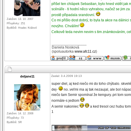
přišel ten chlápek Sebastian, bylo hned vidět jak 
scénáře - ti hodní něco vyhrabou, načež se jim za 
prostě připadala srandovní.
Založen: 13. 10. 2007
Co mi přišlo dost dobrý, to byla ta akce na dálni
Příspěvky: 251
novýho. Chválím!
Bydliště: Hradec Králové
Celkově teda nevim nevim s tim známkováním, celý
_________________
Daniela Nosková
(spoluautorka
www.afc11.cz
)
Zaslal: 3.4.2009 19:13
deljane11
super diel, aj ked niečo mi do toho chýbalo. skve
dej-
no..veľmi ma aj tak nezaujal, ale bol nápa
niečo tam Semir spomínal že kengury..pri tom som 
normále-s jedlom
A semir nakoniec
a ked tresol cez hubu tomu
1
Založen: 14. 12. 2008
Příspěvky: 73
Bydliště: SR
_________________