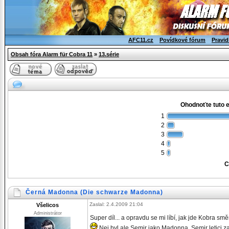
AFC11.cz
Povídkové fórum
Pravid
Obsah fóra Alarm für Cobra 11
»
13.série
Ohodnoťte tuto 
1
2
3
4
5
C
Černá Madonna (Die schwarze Madonna)
Zaslal: 2.4.2009 21:04
Všelicos
Administrátor
Super díl... a opravdu se mi líbí, jak jde Kobra s
Nej byl ale Semir jako Madonna, Semir letici z