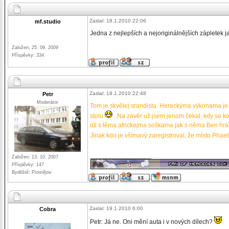
Zaslal: 18.1.2010 22:06
mf.studio
Jedna z nejlepších a nejoriginálnějších zápletek 
Založen: 25. 09. 2009
Příspěvky: 334
Zaslal: 18.1.2010 22:48
Petr
Moderátor
Tom je skvělej srandista. Hereckýma výkonama je na
stolu
. Na závěr už jsem jenom čekal, kdy se kone
díl s těma africkejma soškama jak s něma Ben hrál 
Jinak kdo je všímavý zaregistroval, že místo Pha
_________________
Založen: 13. 10. 2007
Příspěvky: 147
Bydliště: Prostějov
Zaslal: 19.1.2010 6:00
Cobra
Petr: Já ne. Oni mění auta i v nových dílech?