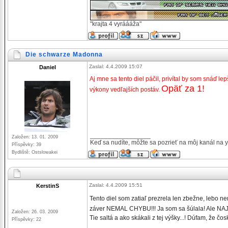
"krajta 4 vyráááža"
Die schwarze Madonna
Zaslal: 4.4.2009 15:07
Daniel
Aj mne sa tento diel páčil, privítal by som snáď lep
Opäť za 1!
výkony vedľajších postáv.
_________________
Založen: 13. 01. 2009
Keď sa nudíte, môžte sa pozrieť na môj kanál na 
Příspěvky: 39
Bydliště: Ostslowakei
Zaslal: 4.4.2009 15:51
KerstinS
Tento diel som zatiaľ prezrela len zbežne, lebo 
záver NEMAL CHYBU!!! Ja som sa šúlala! Ale NAJ
Založen: 26. 03. 2009
Tie saltá a ako skákali z tej výšky...! Dúfam, že
Příspěvky: 22