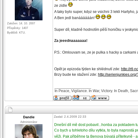
ze zidle
A taky bylo super, kdyz se vsichni 3 lekli Hartyho,
A Ben jedl banáááááán!
Založen: 14. 10. 2007
Příspěvky: 1407
Super díl, kladně hodnotím pěší honičku v jeskyn
Bydliště: KTU.
Za jeeednaaaaaaa!
P.S.: Omlouvam se, ze je pulka s hacky a carkami 
Opět je epizoda týden ke shlédnutí zde:
http://rtl
Brzy bude ke stažení zde:
http://serienjunkies.org
_________________
In Peace, Vigilance. In War, Victory. In Death, Sacri
Zaslal: 2.4.2009 22:33
Dandie
Administrátor
Dnešní díl mě dost pobavil...honba za pokladem tu
Co bych u tohletoho dílu vytkla, to byla naprostá
věži. Pak přiběhne ta Benova bývalá přítelkyně -