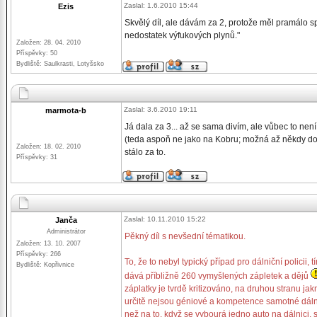
Zaslal: 1.6.2010 15:44
Ezis
Skvělý díl, ale dávám za 2, protože měl pramálo sp
nedostatek výfukových plynů."
Založen: 28. 04. 2010
Příspěvky: 50
Bydliště: Saulkrasti, Lotyšsko
Zaslal: 3.6.2010 19:11
marmota-b
Já dala za 3... až se sama divím, ale vůbec to nen
(teda aspoň ne jako na Kobru; možná až někdy dost
Založen: 18. 02. 2010
stálo za to.
Příspěvky: 31
Zaslal: 10.11.2010 15:22
Janča
Administrátor
Pěkný díl s nevšední tématikou.
Založen: 13. 10. 2007
Příspěvky: 266
To, že to nebyl typický případ pro dálniční policii, 
Bydliště: Kopřivnice
dává příbližně 260 vymyšlených zápletek a dějů
záplatky je tvrdě kritizováno, na druhou stranu jakm
určitě nejsou géniové a kompetence samotné dálni
než na to, když se vybourá jedno auto na dálnici, 