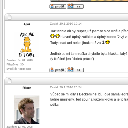
Zaslal: 20.1.2010 19:14
Ajka
Tak tenhle díl byl super, už jsem to sice viděla př
hlavně úplný začátek a úplný konec "živý v
1
Tady snad ani nelze jinak než za
Jediné co mi tam trošku chybělo byla hláška, když
(v češtině jen "dobrá práce")
Založen: 04. 01. 2010
Příspěvky: 364
Bydliště: Rabbit hole
Zaslal: 20.1.2010 20:24
Ritter
Vůbec se mi díly s Beckem nelíbí. To je samá legrace
ladně umístěny. Ted sou na kažém kroku a je to tr
pětky.
Založen: 13. 03. 2008