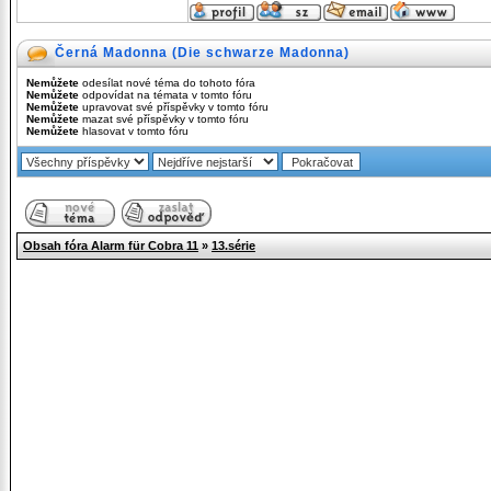
Černá Madonna (Die schwarze Madonna)
Nemůžete
odesílat nové téma do tohoto fóra
Nemůžete
odpovídat na témata v tomto fóru
Nemůžete
upravovat své příspěvky v tomto fóru
Nemůžete
mazat své příspěvky v tomto fóru
Nemůžete
hlasovat v tomto fóru
Obsah fóra Alarm für Cobra 11
»
13.série