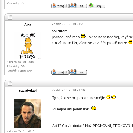
Příspěvky: 75
Zaslal: 20.1.2010 21:31
Ajka
to Ritter:
jednoduchá rada
: Tak se na to nedívej, když se
Co víc na to říct, všem se zavděčit prostě nelze
Založen: 04. 01. 2010
Příspěvky: 364
Bydliště: Rabbit hole
Zaslal: 20.1.2010 21:36
sasadydzej
Tyjo, fakt se mi, prosím, nesmějte
Mi nejde ani jeden link..
A díl? Co víc dodat? Než PECKOVNÍ, PECKOVNÍÍÍÍ
Založen: 22. 10. 2007