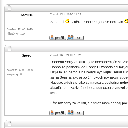
Zaslal: 13.4.2010 11:31
Semir11
Super díl
I Znělka z Indiana jonese tam byla
Založen: 12. 03. 2010
Příspěvky: 190
Zaslal: 16.5.2010 19:21
Speed
Dopredu Sorry za kritiku, ale nechápem, čo sa Vám 
Honba za pokladmi do Cobry 11 zapadá asi tak, a
Založen: 04. 09. 2008
Už je to len parodia na kedysi vynikajúci seriál
Příspěvky: 86
sa na Semira, ako aj po 14 rokoch rovnakým spôs
Navyše, videli ste, ako sa natáčala posledná neh
absolútne nezáživná nehoda pomocou plynovej bomb
svete...
Ešte raz sorry za kritiku, ale teraz mám naozaj poc