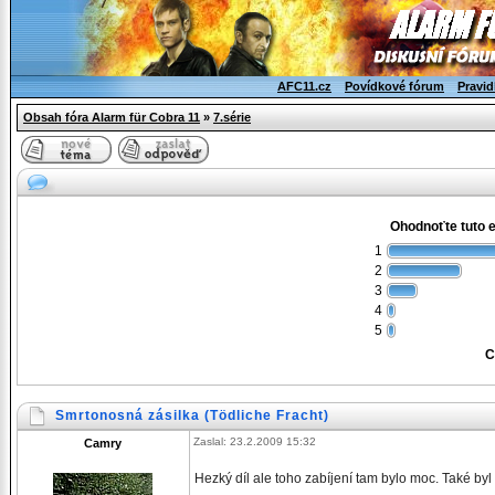
AFC11.cz
Povídkové fórum
Pravid
Obsah fóra Alarm für Cobra 11
»
7.série
Ohodnoťte tuto 
1
2
3
4
5
C
Smrtonosná zásilka (Tödliche Fracht)
Zaslal: 23.2.2009 15:32
Camry
Hezký díl ale toho zabíjení tam bylo moc. Také byl