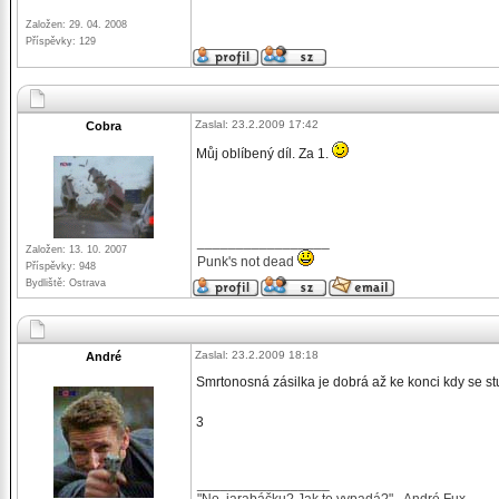
Založen: 29. 04. 2008
Příspěvky: 129
Zaslal: 23.2.2009 17:42
Cobra
Můj oblíbený díl. Za 1.
_________________
Založen: 13. 10. 2007
Punk's not dead
Příspěvky: 948
Bydliště: Ostrava
Zaslal: 23.2.2009 18:18
André
Smrtonosná zásilka je dobrá až ke konci kdy se stu
3
_________________