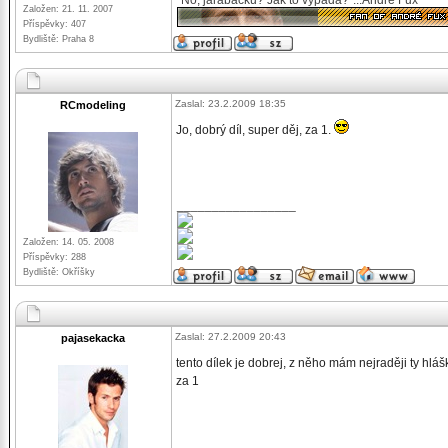
"No, jarabáčku? Jak to vypadá?"...André Fux
Založen: 21. 11. 2007
Příspěvky: 407
Bydliště: Praha 8
Zaslal: 23.2.2009 18:35
RCmodeling
Jo, dobrý díl, super děj, za 1.
_________________
Založen: 14. 05. 2008
Příspěvky: 288
Bydliště: Okříšky
Zaslal: 27.2.2009 20:43
pajasekacka
tento dílek je dobrej, z něho mám nejraději ty hláš
za 1