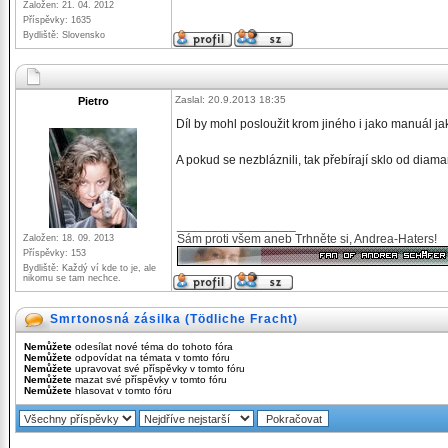
Založen: 21. 04. 2012
Příspěvky: 1635
Bydliště: Slovensko
Zaslal: 20.9.2013 18:35
Pietro
Díl by mohl posloužit krom jiného i jako manuál j
A pokud se nezbláznili, tak přebírají sklo od diam
_________________
Sám proti všem aneb Trhněte si, Andrea-Haters!
Založen: 18. 09. 2013
Příspěvky: 153
Bydliště: Každý ví kde to je, ale
nikomu se tam nechce.
Smrtonosná zásilka (Tödliche Fracht)
Nemůžete
odesílat nové téma do tohoto fóra
Nemůžete
odpovídat na témata v tomto fóru
Nemůžete
upravovat své příspěvky v tomto fóru
Nemůžete
mazat své příspěvky v tomto fóru
Nemůžete
hlasovat v tomto fóru