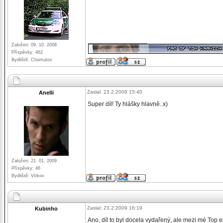
_________________
Založen: 09. 10. 2008
Příspěvky: 462
Bydliště: Chomutov
Zaslal: 23.2.2009 15:40
Anelli
Super díl! Ty hlášky hlavně..x)
Založen: 21. 01. 2009
Příspěvky: 46
Bydliště: Vítkov
Zaslal: 23.2.2009 16:19
Kubinho
Ano, díl to byl docela vydařený, ale mezi mé Top e