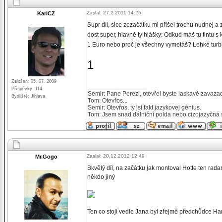
Zaslal: 27.2.2011 14:25
KarlCZ
Supr díl, sice zezačátku mi přišel trochu nudnej a z
dost super, hlavně ty hlášky: Odkud máš tu fintu 
1 Euro nebo proč je všechny vymetáš? Lehké turbul
1
Založen: 05. 07. 2009
_________________
Příspěvky: 114
Semir: Pane Perezi, otevřel byste laskavě zavaza
Bydliště: Jihlava
Tom: Otevřos...
Semir: Otevřos, ty jsi fakt jazykovej génius.
Tom: Jsem snad dálniční polda nebo cizojazyčná 
Zaslal: 20.12.2012 12:49
Mr.Gogo
Skvělý díl, na začátku jak montoval Hotte ten rada
někdo jiný
Ten co stojí vedle Jana byl zřejmě předchůdce Har