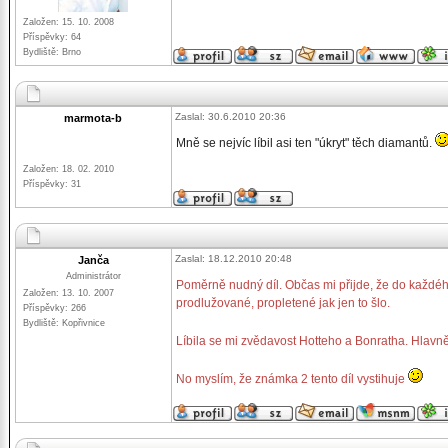
Založen: 15. 10. 2008
Příspěvky: 64
Bydliště: Brno
Zaslal: 30.6.2010 20:36
marmota-b
Mně se nejvíc líbil asi ten "úkryt" těch diamantů.
Založen: 18. 02. 2010
Příspěvky: 31
Zaslal: 18.12.2010 20:48
Janča
Administrátor
Poměrně nudný díl. Občas mi přijde, že do každéh
Založen: 13. 10. 2007
prodlužované, propletené jak jen to šlo.
Příspěvky: 266
Bydliště: Kopřivnice
Líbila se mi zvědavost Hotteho a Bonratha. Hlavně,
No myslím, že známka 2 tento díl vystihuje