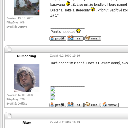
karavanu
. Zdá se mi, že tendle díl bere námět 
Dieter a Hotte a stereoidy
. Příchuť vepřové ko
Za 1* .
Založen: 13. 10. 2007
Příspěvky: 948
_________________
Bydliště: Ostrava
Punk's not dead
Zaslal: 6.2.2009 15:16
RCmodeling
Také hodnotím kladně. Hotte s Dietrem dobrý, akce 
_________________
Založen: 14. 05. 2008
Příspěvky: 288
Bydliště: Okříšky
Zaslal: 6.2.2009 16:19
Ritter