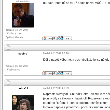
Administrátor
uuuuch, tento díl se mi už podle názvu VŮŮBEC n
Založen: 13. 10. 2007
Příspěvky: 1835
Bydliště: Ostrava
Zaslal: 6.2.2009 23:16
kosino
Děj a napětí výborné, a pochybuji, že by se někdo
Založen: 06. 08. 2008
Příspěvky: 61
Zaslal: 6.2.2009 23:29
cobra12
Naprosto skvělý díl. Chudák Hotte, jak mu Tom děla
jsou ty díly s šéfovou v hlavní roli. Rozsekání šk
jediného škrábnutí, "jen" s pochroumaným krkem.
Iontové nápoje s jahodovou příchutí k snídani, obě