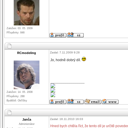
Založen: 03. 05. 2009
Příspěvky: 846
Zaslal: 7.11.2009 9:28
RCmodeling
Jo, hodně dobrý díl.
_________________
Založen: 14. 05. 2008
Příspěvky: 288
Bydliště: Okříšky
Zaslal: 18.11.2010 16:03
Janča
Administrátor
Hned bych chtěla říct, že tento díl je určitě povede