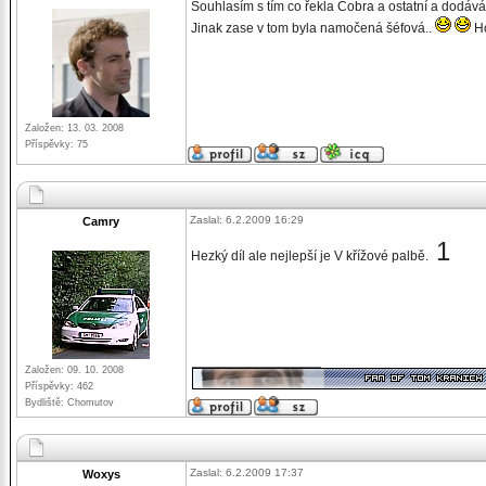
Souhlasím s tím co řekla Cobra a ostatní a dodává
Jinak zase v tom byla namočená šéfová..
Ho
Založen: 13. 03. 2008
Příspěvky: 75
Zaslal: 6.2.2009 16:29
Camry
1
Hezký díl ale nejlepší je V křížové palbě.
_________________
Založen: 09. 10. 2008
Příspěvky: 462
Bydliště: Chomutov
Zaslal: 6.2.2009 17:37
Woxys