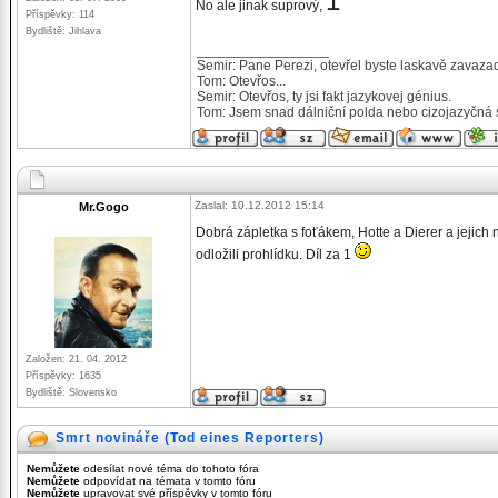
1
No ale jinak suprový,
Příspěvky: 114
Bydliště: Jihlava
_________________
Semir: Pane Perezi, otevřel byste laskavě zavaza
Tom: Otevřos...
Semir: Otevřos, ty jsi fakt jazykovej génius.
Tom: Jsem snad dálniční polda nebo cizojazyčná 
Zaslal: 10.12.2012 15:14
Mr.Gogo
Dobrá zápletka s foťákem, Hotte a Dierer a jejich n
odložili prohlídku. Díl za 1
Založen: 21. 04. 2012
Příspěvky: 1635
Bydliště: Slovensko
Smrt novináře (Tod eines Reporters)
Nemůžete
odesílat nové téma do tohoto fóra
Nemůžete
odpovídat na témata v tomto fóru
Nemůžete
upravovat své příspěvky v tomto fóru