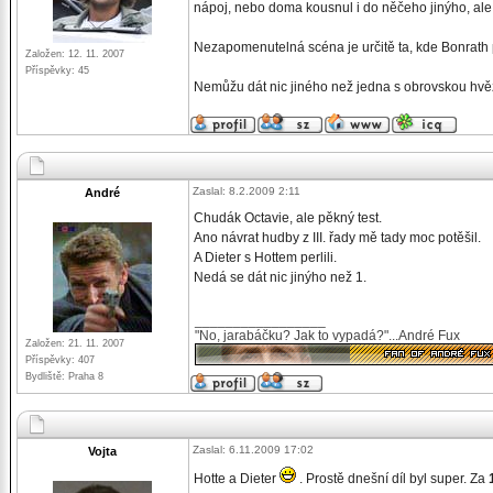
nápoj, nebo doma kousnul i do něčeho jinýho, ale 
Nezapomenutelná scéna je určitě ta, kde Bonrath 
Založen: 12. 11. 2007
Příspěvky: 45
Nemůžu dát nic jiného než jedna s obrovskou hv
Zaslal: 8.2.2009 2:11
André
Chudák Octavie, ale pěkný test.
Ano návrat hudby z III. řady mě tady moc potěšil.
A Dieter s Hottem perlili.
Nedá se dát nic jinýho než 1.
_________________
"No, jarabáčku? Jak to vypadá?"...André Fux
Založen: 21. 11. 2007
Příspěvky: 407
Bydliště: Praha 8
Zaslal: 6.11.2009 17:02
Vojta
Hotte a Dieter
. Prostě dnešní díl byl super. Za