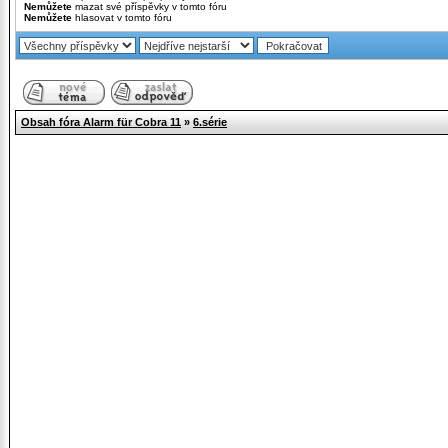
Nemůžete
mazat své příspěvky v tomto fóru
Nemůžete
hlasovat v tomto fóru
Obsah fóra Alarm für Cobra 11
»
6.série