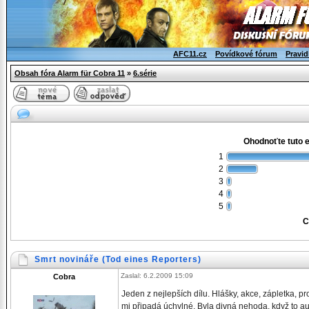
AFC11.cz
Povídkové fórum
Pravid
Obsah fóra Alarm für Cobra 11
»
6.série
Ohodnoťte tuto 
1
2
3
4
5
C
Smrt novináře (Tod eines Reporters)
Zaslal: 6.2.2009 15:09
Cobra
Jeden z nejlepších dílu. Hlášky, akce, zápletka, p
mi připadá úchylné. Byla divná nehoda, když to au