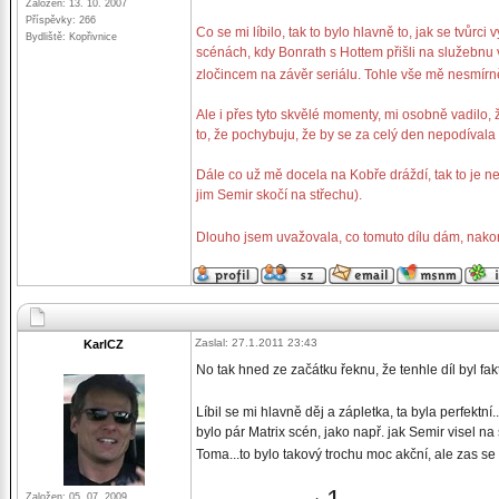
Založen: 13. 10. 2007
Příspěvky: 266
Co se mi líbilo, tak to bylo hlavně to, jak se tvůrc
Bydliště: Kopřivnice
scénách, kdy Bonrath s Hottem přišli na služebnu
zločincem na závěr seriálu. Tohle vše mě nesmír
Ale i přes tyto skvělé momenty, mi osobně vadilo, 
to, že pochybuju, že by se za celý den nepodívala
Dále co už mě docela na Kobře dráždí, tak to je ne
jim Semir skočí na střechu).
Dlouho jsem uvažovala, co tomuto dílu dám, nak
Zaslal: 27.1.2011 23:43
KarlCZ
No tak hned ze začátku řeknu, že tenhle díl byl fakt
Líbil se mi hlavně děj a zápletka, ta byla perfektní
bylo pár Matrix scén, jako např. jak Semir visel na
Toma...to bylo takový trochu moc akční, ale zas se 
Založen: 05. 07. 2009