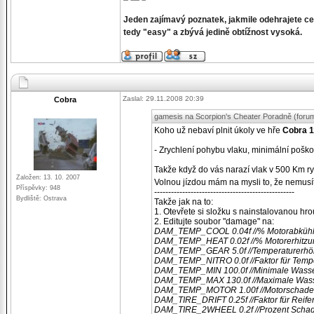
Jeden zajímavý poznatek, jakmile odehrajete ce
tedy "easy" a zbývá jedině obtížnost vysoká.
Zaslal: 29.11.2008 20:39
Cobra
gamesis na Scorpion's Cheater Poradně (forum
Koho už nebaví plnit úkoly ve hře
Cobra 1
- Zrychlení pohybu vlaku, minimální poško
Takže když do vás narazí vlak v 500 Km ryc
Založen: 13. 10. 2007
Volnou jízdou mám na mysli to, že nemusít
Příspěvky: 948
--------------------------------------------------
Bydliště: Ostrava
Takže jak na to:
1. Otevřete si složku s nainstalovanou hro
2. Editujte soubor "damage" na:
DAM_TEMP_COOL 0.04f //% Motorabkühl
DAM_TEMP_HEAT 0.02f //% Motorerhitzu
DAM_TEMP_GEAR 5.0f //Temperaturerhöh
DAM_TEMP_NITRO 0.0f //Faktor für Tempe
DAM_TEMP_MIN 100.0f //Minimale Wasse
DAM_TEMP_MAX 130.0f //Maximale Wass
DAM_TEMP_MOTOR 1.00f //Motorschaden 
DAM_TIRE_DRIFT 0.25f //Faktor für Reifen
DAM_TIRE_2WHEEL 0.2f //Prozent Schad