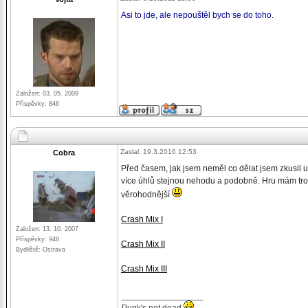
Asi to jde, ale nepouštěl bych se do toho.
Založen: 03. 05. 2009
Příspěvky: 846
Zaslal: 19.3.2016 12:53
Cobra
Před časem, jak jsem neměl co dělat jsem zkusil uděl
více úhlů stejnou nehodu a podobně. Hru mám troc
věrohodnější
Crash Mix I
Založen: 13. 10. 2007
Příspěvky: 948
Crash Mix II
Bydliště: Ostrava
Crash Mix III
_________________