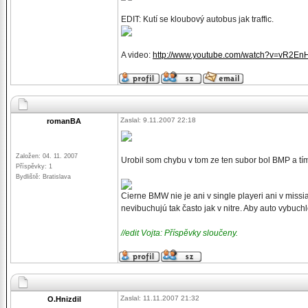
EDIT: Kutí se kloubový autobus jak traffic.
A video:
http://www.youtube.com/watch?v=vR2E
Zaslal: 9.11.2007 22:18
romanBA
Založen: 04. 11. 2007
Urobil som chybu v tom ze ten subor bol BMP a tí
Příspěvky: 1
Bydliště: Bratislava
Cierne BMW nie je ani v single playeri ani v missia
nevibuchujú tak často jak v nitre. Aby auto vybu
//edit Vojta: Příspěvky sloučeny.
Zaslal: 11.11.2007 21:32
O.Hnizdil