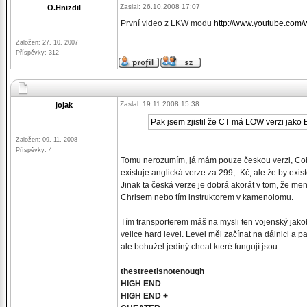
Zaslal: 26.10.2008 17:07
O.Hnizdil
První video z LKW modu
http://www.youtube.com/
Založen: 27. 10. 2007
Příspěvky: 312
Zaslal: 19.11.2008 15:38
jojak
Pak jsem zjistil že CT má LOW verzi jako
Založen: 09. 11. 2008
Příspěvky: 4
Tomu nerozumím, já mám pouze českou verzi, Cobra
existuje anglická verze za 299,- Kč, ale že by exi
Jinak ta česká verze je dobrá akorát v tom, že menu
Chrisem nebo tím instruktorem v kamenolomu.
Tím transporterem máš na mysli ten vojenský jakoby
velice hard level. Level měl začínat na dálnici a 
ale bohužel jediný cheat které fungují jsou
thestreetisnotenough
HIGH END
HIGH END +