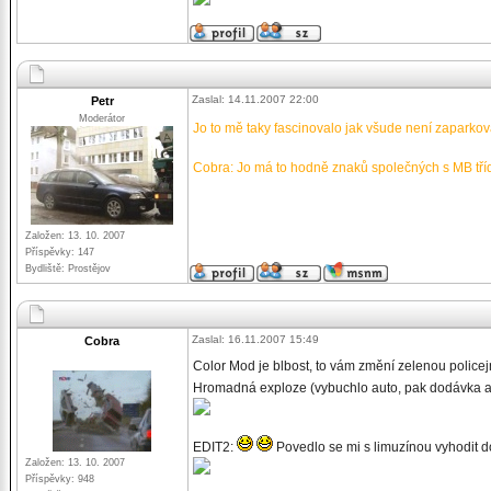
Zaslal: 14.11.2007 22:00
Petr
Moderátor
Jo to mě taky fascinovalo jak všude není zaparkov
Cobra: Jo má to hodně znaků společných s MB třídy
Založen: 13. 10. 2007
Příspěvky: 147
Bydliště: Prostějov
Zaslal: 16.11.2007 15:49
Cobra
Color Mod je blbost, to vám změní zelenou police
Hromadná exploze (vybuchlo auto, pak dodávka 
EDIT2:
Povedlo se mi s limuzínou vyhodit 
Založen: 13. 10. 2007
Příspěvky: 948