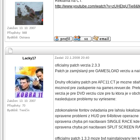
Reklama na CT.
http://www.youtube.com/watch?v=zUHEtgUTie8&fe
Založen: 13. 10. 2007
Příspěvky: 948
Bydliště: Ostrava
Zaslal: 22.1.2008 20:40
Lacky17
oficialny patch verzia 2.3.3
Patch je zamýslaný pre GAMESLOAD verziu a nainst
Druhy oficialny patch pre AFC11:CT je mozne stiahn
moznost pre zastupenie na games.revuer.de. Pretoze
verzia je pre DVD verziu cize pre tu ktora je v 
nasledujuce problemy su vyriesene:
Založen: 13. 10. 2007
Příspěvky: 70
zdokonalenie fontov ovladania pre lahsiu lokaliza
Bydliště: Trenčín
opravene problemi z HUD pre 64bitove operacne 
opravena chyba pri nacitavani SINGLE RACE kd
opravena chyba pri nacitavani SPLIT SCREEN R
officialny patch 1.3.3 moze byt nainstalovany len ke