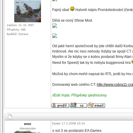
Fajný obal
Halvně nápis Pronásledování (česky
Dělá se nový SNow Mod.
Založen: 13. 10. 2007
Příspěvky: 948
Bydliště: Ostrava
Od jaké herní společnosti by jste chtěli další Ko
hrdinové. Ale nic moc nehody. Kdyby se spojil CT a
Myslím si že kdyby se o kobru postarali firmy Ata
Need for Speed) tak by to nebyla buggenová hra
Možná by chom mohli napsat do RTL jestli by hru 
Domowský web celého CT:
http://www.cobra11-cra
//Edit Vojta: Příspěvky sjednoceny.
Zaslal: 17.2.2008 10:14
eron
Administrátor
o vol.3 se postaralo EA Games