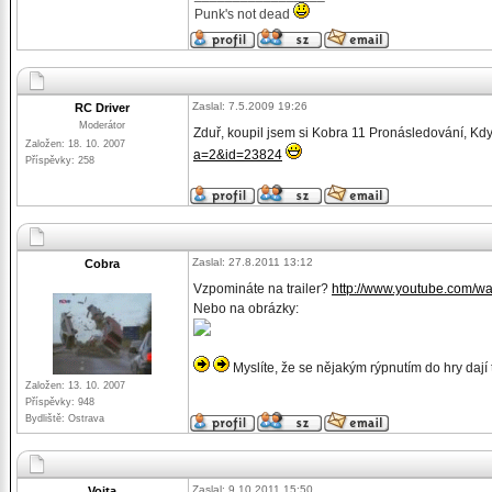
Punk's not dead
Zaslal: 7.5.2009 19:26
RC Driver
Moderátor
Zduř, koupil jsem si Kobra 11 Pronásledování, Kdy
Založen: 18. 10. 2007
a=2&id=23824
Příspěvky: 258
Zaslal: 27.8.2011 13:12
Cobra
Vzpomináte na trailer?
http://www.youtube.com/
Nebo na obrázky:
Myslíte, že se nějakým rýpnutím do hry dají 
Založen: 13. 10. 2007
Příspěvky: 948
Bydliště: Ostrava
Zaslal: 9.10.2011 15:50
Vojta