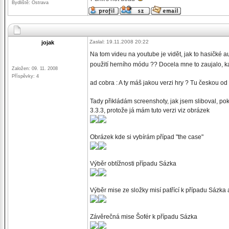
Bydliště: Ostrava
Zaslal: 19.11.2008 20:22
jojak
Na tom videu na youtube je vidět, jak to hasičké a
použití herního módu ?? Docela mne to zaujalo, k
Založen: 09. 11. 2008
Příspěvky: 4
ad cobra : A ty máš jakou verzi hry ? Tu českou o
Tady přikládám screenshoty, jak jsem sliboval, poku
3.3.3, protože já mám tuto verzi viz obrázek
Obrázek kde si vybírám případ "the case"
Výběr obtížnosti případu Sázka
Výběr mise ze složky misí patřící k případu Sázka 
Závěrečná mise Šofér k případu Sázka