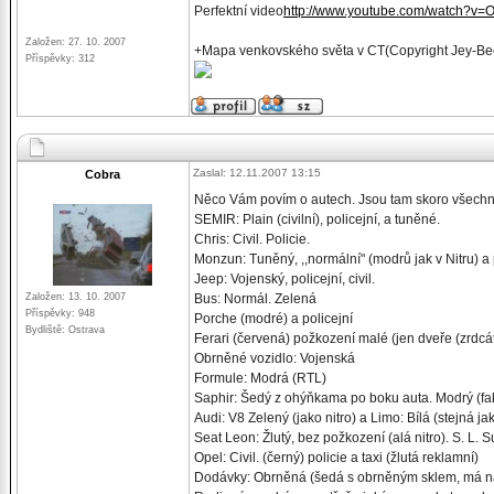
Perfektní video
http://www.youtube.com/watch?v
Založen: 27. 10. 2007
+Mapa venkovského světa v CT(Copyright Jey-Bee
Příspěvky: 312
Zaslal: 12.11.2007 13:15
Cobra
Něco Vám povím o autech. Jsou tam skoro všechny
SEMIR: Plain (civilní), policejní, a tuněné.
Chris: Civil. Policie.
Monzun: Tuněný, ,,normální" (modrů jak v Nitru) a 
Jeep: Vojenský, policejní, civil.
Založen: 13. 10. 2007
Bus: Normál. Zelená
Příspěvky: 948
Porche (modré) a policejní
Bydliště: Ostrava
Ferari (červená) požkození malé (jen dveře (zrdcá
Obrněné vozidlo: Vojenská
Formule: Modrá (RTL)
Saphir: Šedý z ohýňkama po boku auta. Modrý (fa
Audi: V8 Zelený (jako nitro) a Limo: Bílá (stejná ja
Seat Leon: Žlutý, bez požkození (alá nitro). S. L.
Opel: Civil. (černý) policie a taxi (žlutá reklamní)
Dodávky: Obrněná (šedá s obrněným sklem, má náraz