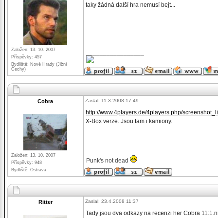
taky žádná další hra nemusí bejt...
Založen: 13. 10. 2007
_________________
Příspěvky: 457
Bydliště: Nové Hrady (Jižní
Čechy)
Zaslal: 11.3.2008 17:49
Cobra
http://www.4players.de/4players.php/screenshot
X-Box verze. Jsou tam i kamiony.
_________________
Založen: 13. 10. 2007
Punk's not dead
Příspěvky: 948
Bydliště: Ostrava
Zaslal: 23.4.2008 11:37
Ritter
Tady jsou dva odkazy na recenzi her Cobra 11:1.ni