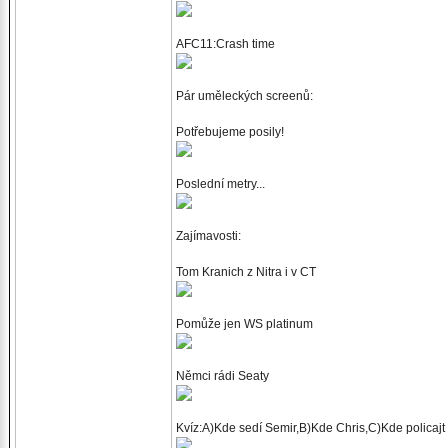
AFC11:Crash time
Pár uměleckých screenů:
Potřebujeme posily!
Poslední metry...
Zajímavosti:
Tom Kranich z Nitra i v CT
Pomůže jen WS platinum
Němci rádi Seaty
Kvíz:A)Kde sedí Semir,B)Kde Chris,C)Kde policajt z