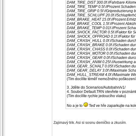
DAM_TIRE_DIST 300.0f //Fahrbare Kilometer
DAM_TIRE_TEMP 0.5f //Prozent Schaden 
DAM_TIRE_GRIP 0.5f //Gripreduzierung b
DAM_TIRE_SCHLUPF 20.0f //Schlupferhöhu
DAM_BRAKE_HEAT 15.0f //Prozent Erhitz
DAM_BRAKE_COOL 1.5f //Prozent Abkühl
DAM_BRAKE_TEMP 0.01f //Prozent Schad
DAM_SHOCK_FACTOR 0.5f //Faktor für Sc
DAM_SHOCK_OFFROAD 0.1f //Faktor für F
DAM_CRASH_HULL 0.0f //Schaden durch 
DAM_CRASH_BRAKE 0.0f //Schaden dur
DAM_CRASH_CHASS 0.0f //Schaden durch 
DAM_CRASH_MOTOR 0.0f //Schaden durch 
DAM_CRASH_GEAR 0.0f //Schaden durch 
DAM_CRASH_ANIM 0.25f //Auswirkung auf
DAM_GEAR_SCHALT 0.05f //Schaden durc
DAM_GEAR_DELAY 3.0f //Maximale Schal
DAM_HULL_STREAM 4.0f //Maximale Wind
(Tím docílíte téměř nemožného poškození a
3. Jděte do Scenarios/Autobahn/v1/
4. Soubor Default.TRN otevřete v poznám
(Tím docílíte rychle jedoucího vlaku)
No a je to
Teď ve hře zaparkujte na kol
Zajimavý trik. Asi si sosnu demíčko a zkusím.
_________________