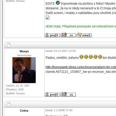
Bydliště: Ostrava
EDIT3:
V
s
pomínate na plošinu z Nitra? Myslím že
zklopené. Já na ni nikdy nenarazil a to Ct hraju p
Další screen, i trubky z nakláďáku jsou ohořelé (i
//Edit Vojta: Příspěvek promazán od nefunkčních 
Zaslal: 23.12.2007 12:05
Woxys
Administrátor
Padnu, omdlím, zahynu
ten titu
http://bonusweb.idnes.cz/pc/recenze/alarm-for-cob
clanek.A071121_153807_bw-pc-recenze_das.idn
Založen: 13. 10. 2007
Příspěvky: 1835
Bydliště: Ostrava
Zaslal: 1.1.2008 17:40
Cobra