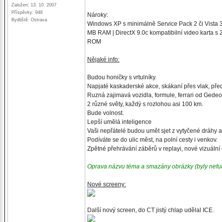
Založen: 13. 10. 2007
Příspěvky: 948
Nároky:
Bydliště: Ostrava
Windows XP s minimálně Service Pack 2 či Vista 32
MB RAM | DirectX 9.0c kompatibilní video karta s 
ROM
Nějaké info:
Budou honičky s vrtulníky.
Napjaté kaskaderské akce, skákaní přes vlak, předj
Ruzná zajimavá vozidla, formule, ferrari od Gede
2 různé světy, každý s rozlohou asi 100 km.
Bude volnost.
Lepší umělá inteligence
Vaši nepřátelé budou umět sjet z vytyčené dráhy a 
Podíváte se do ulic měst, na polní cesty i venkov.
Zpětné přehrávání záběrů v replayi, nové vizuální 
Oprava názvu téma a smazány obrázky (byly nefu
Nové screeny:
Další nový screen, do CT jistý chlap udělal ICE.