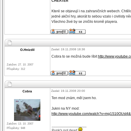
CHEATER
Které se objevují i na zahraničních webech. Chtělo
jedné akční hry, akorát to sebou vzalo i civilisty
Všechno živé by se zničilo kromě playera.
Zaslal: 19.11.2008 18:36
O.Hnizdil
Cobra to se možná bude líbit
http://www.youtub
Založen: 27. 10. 2007
Příspěvky: 312
Zaslal: 19.11.2008 20:00
Cobra
Ten mod znám, měl jsem ho.
Jukni na NY mod:
http://www.youtube.com/watch?v=mg1S10OUst4&f
Založen: 13. 10. 2007
_________________
Příspěvky: 948
Punk's not dead