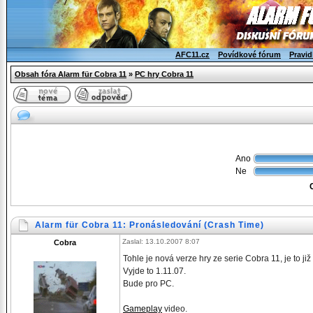
AFC11.cz
Povídkové fórum
Pravid
Obsah fóra Alarm für Cobra 11
»
PC hry Cobra 11
Ano
Ne
Alarm für Cobra 11: Pronásledování (Crash Time)
Zaslal: 13.10.2007 8:07
Cobra
Tohle je nová verze hry ze serie Cobra 11, je to již
Vyjde to 1.11.07.
Bude pro PC.
Gameplay
video.