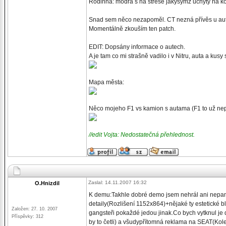
Rodinná: modrá s na střeše jakýsymz uchyty na ko
Snad sem něco nezapoměl. CT nezná přívěs u aut 
Momentálně zkouším ten patch.
EDIT: Dopsány informace o autech.
A je tam co mi strašně vadilo i v Nitru, auta a ku
Mapa města:
Něco mojeho F1 vs kamion s autama (F1 to už nep
//edit Vojta: Nedostatečná přehlednost.
Zaslal: 14.11.2007 16:32
O.Hnizdil
K demu:Takhle dobré demo jsem nehrál ani nepama
detaily(Rozlišení 1152x864)+nějaké ty estetické b
Založen: 27. 10. 2007
gangsteři pokaždé jedou jinak.Co bych vytknul je
Příspěvky: 312
by to četli) a všudypřítomná reklama na SEAT(Kolem