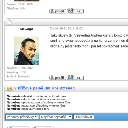
Založen: 03. 05. 2009
Příspěvky: 846
Zaslal: 29.11.2012 11:02
Mr.Gogo
Taky skvělý díl: Vševedná Andrea která v tomto d
smrt jeho syna nepovedla a na konci zemřel i on dí
klidně by ještě takto mohli pár let pokračovat. Tak
Založen: 21. 04. 2012
Příspěvky: 1635
Bydliště: Slovensko
V křížové palbě (Im Kreutzfeuer)
Nemůžete
odesílat nové téma do tohoto fóra
Nemůžete
odpovídat na témata v tomto fóru
Nemůžete
upravovat své příspěvky v tomto fóru
Nemůžete
mazat své příspěvky v tomto fóru
Nemůžete
hlasovat v tomto fóru