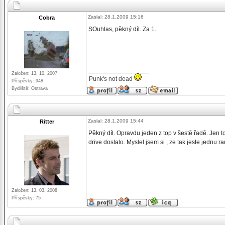
Zaslal: 28.1.2009 15:16
Cobra
SOuhlas, pěkný díl. Za 1.
_________________
Založen: 13. 10. 2007
Punk's not dead
Příspěvky: 948
Bydliště: Ostrava
Zaslal: 28.1.2009 15:44
Ritter
Pěkný díl. Opravdu jeden z top v šestě řadě. Jen t
drive dostalo. Myslel jsem si , ze tak jeste jednu r
Založen: 13. 03. 2008
Příspěvky: 75