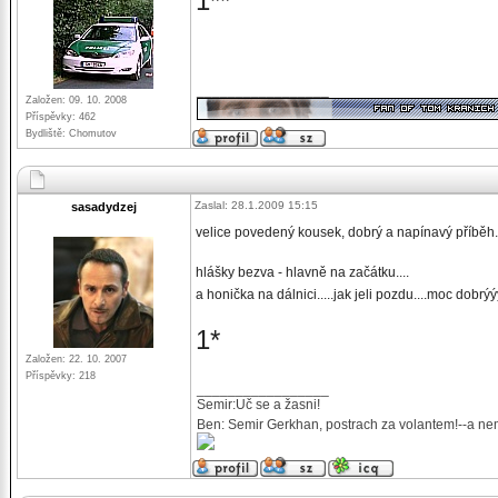
1**
_________________
Založen: 09. 10. 2008
Příspěvky: 462
Bydliště: Chomutov
Zaslal: 28.1.2009 15:15
sasadydzej
velice povedený kousek, dobrý a napínavý příběh....
hlášky bezva - hlavně na začátku....
a honička na dálnici.....jak jeli pozdu....moc dobrý
1*
Založen: 22. 10. 2007
Příspěvky: 218
_________________
Semir:Uč se a žasni!
Ben: Semir Gerkhan, postrach za volantem!--a nem