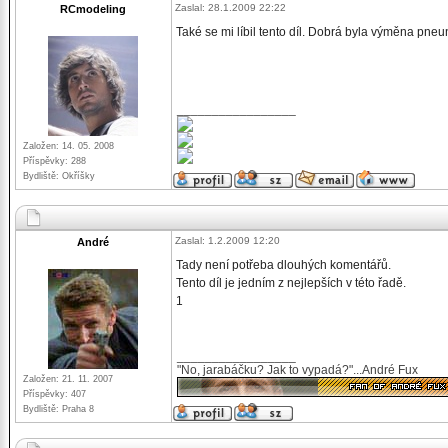
Zaslal: 28.1.2009 22:22
RCmodeling
Také se mi líbil tento díl. Dobrá byla výměna pneun
_________________
Založen: 14. 05. 2008
Příspěvky: 288
Bydliště: Okříšky
Zaslal: 1.2.2009 12:20
André
Tady není potřeba dlouhých komentářů.
Tento díl je jedním z nejlepších v této řadě.
1
_________________
"No, jarabáčku? Jak to vypadá?"...André Fux
Založen: 21. 11. 2007
Příspěvky: 407
Bydliště: Praha 8