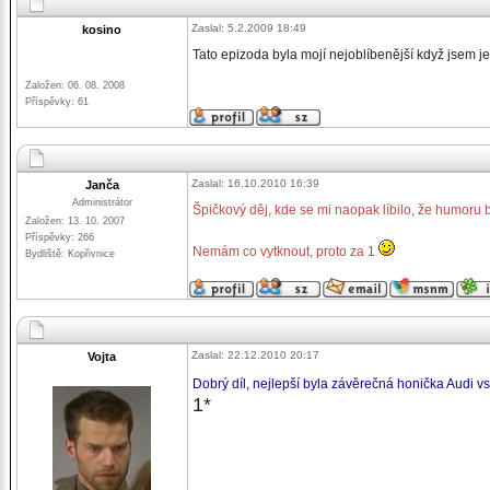
Zaslal: 5.2.2009 18:49
kosino
Tato epizoda byla mojí nejoblíbenější když jsem je
Založen: 06. 08. 2008
Příspěvky: 61
Zaslal: 16.10.2010 16:39
Janča
Administrátor
Špičkový děj, kde se mi naopak líbilo, že humoru
Založen: 13. 10. 2007
Příspěvky: 266
Nemám co vytknout, proto za 1
Bydliště: Kopřivnice
Zaslal: 22.12.2010 20:17
Vojta
Dobrý díl, nejlepší byla závěrečná honička Audi vs
1*