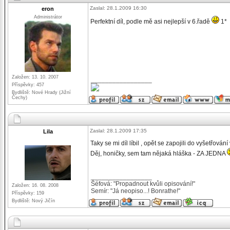
Zaslal: 28.1.2009 16:30
eron
Administrátor
Perfektní díl, podle mě asi nejlepší v 6.řadě
1*
Založen: 13. 10. 2007
_________________
Příspěvky: 457
Bydliště: Nové Hrady (Jižní
Čechy)
Zaslal: 28.1.2009 17:35
Lila
Taky se mi díl líbil , opět se zapojili do vyšetřován
Děj, honičky, sem tam nějaká hláška - ZA JEDNA
_________________
Šéfová: "Propadnout kvůli opisování!"
Založen: 16. 08. 2008
Semír: "Já neopiso...! Bonrathe!"
Příspěvky: 159
Bydliště: Nový Jičín