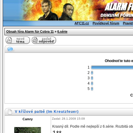
AFC11.cz
Povídkové fórum
Pravid
Obsah fóra Alarm für Cobra 11
»
6.série
Ohodnoťte tuto 
1
2
3
4
5
C
V křížové palbě (Im Kreutzfeuer)
Zaslal: 28.1.2009 15:09
Camry
Krasný díl. Podle mě nejlepší z 6.série. Rozbitá obě