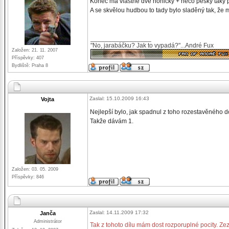
Konec má vlastně dvě honičky + něco pěšky taky 
A se skvělou hudbou to tady bylo sladěný tak, že 
_________________
"No, jarabáčku? Jak to vypadá?"...André Fux
Založen: 21. 11. 2007
Příspěvky: 407
Bydliště: Praha 8
Zaslal: 15.10.2009 16:43
Vojta
Nejlepší bylo, jak spadnul z toho rozestavěného
Takže dávám 1.
Založen: 03. 05. 2009
Příspěvky: 846
Zaslal: 14.11.2009 17:32
Janča
Administrátor
Tak z tohoto dílu mám dost rozporuplné pocity. Ze