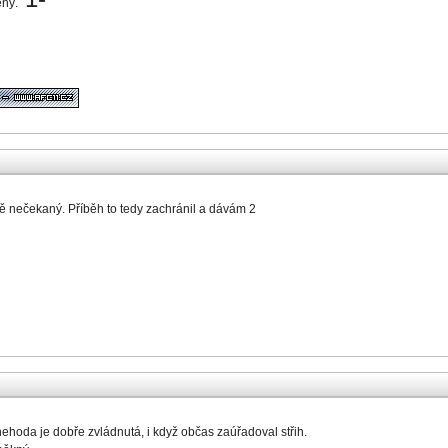
ený.
ově nečekaný. Příběh to tedy zachránil a dávám 2
ehoda je dobře zvládnutá, i když občas zaúřadoval střih.