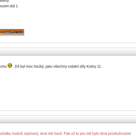
pěkný.
musim dát 1.
 domu
. Díl byl moc hezký, jako všechny ostatní díly Kobry 11.
začátku hodně zajímavý, dost mě bavil. Pak už to pro mě bylo dost prodlužované.