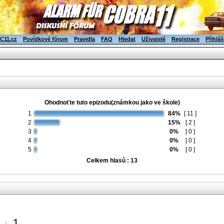
C11.cz
Povídkové fórum
Pravidla
FAQ
Hledat
Uživatelé
Registrace
Přihláš
Ohodnoťte tuto epizodu(známkou jako ve škole)
1
84%
[ 11 ]
2
15%
[ 2 ]
3
0%
[ 0 ]
4
0%
[ 0 ]
5
0%
[ 0 ]
Celkem hlasů : 13
1-