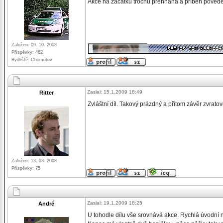
Akce na začátku trochu přehnaná a příběh poved
_________________
Založen: 09. 10. 2008
Příspěvky: 462
Bydliště: Chomutov
Zaslal: 15.1.2009 18:49
Ritter
Zvláštní díl. Takový prázdný a přitom závěr zvrat
Založen: 13. 03. 2008
Příspěvky: 75
Zaslal: 19.1.2009 18:25
André
U tohodle dílu vše srovnává akce. Rychlá úvodní n