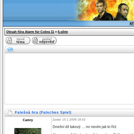
AF
Obsah fóra Alarm für Cobra 11
»
5.série
Falešná hra (Falsches Spiel)
Zaslal: 15.1.2009 18:42
Camry
Dnešní díl takový..... no nevím jak to říct.