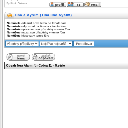
Bydliště: Ostrava
Tina a Aysim (Tina und Aysim)
Nemůžete
odesílat nové téma do tohoto fóra
Nemůžete
odpovídat na témata v tomto fóru
Nemůžete
upravovat své příspěvky v tomto fóru
Nemůžete
mazat své příspěvky v tomto fóru
Nemůžete
hlasovat v tomto fóru
Obsah fóra Alarm für Cobra 11
»
5.série