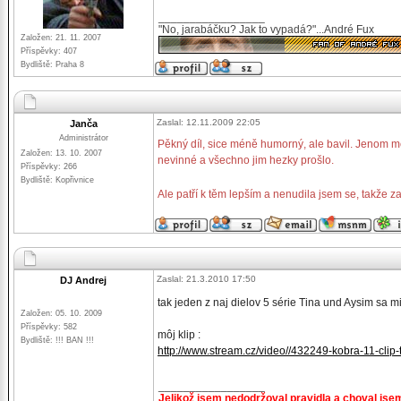
_________________
"No, jarabáčku? Jak to vypadá?"...André Fux
Založen: 21. 11. 2007
Příspěvky: 407
Bydliště: Praha 8
Zaslal: 12.11.2009 22:05
Janča
Administrátor
Pěkný díl, sice méně humorný, ale bavil. Jenom mě 
Založen: 13. 10. 2007
nevinné a všechno jim hezky prošlo.
Příspěvky: 266
Bydliště: Kopřivnice
Ale patří k těm lepším a nenudila jsem se, takže z
Zaslal: 21.3.2010 17:50
DJ Andrej
tak jeden z naj dielov 5 série Tina und Aysim sa m
Založen: 05. 10. 2009
Příspěvky: 582
môj klip :
Bydliště: !!! BAN !!!
http://www.stream.cz/video//432249-kobra-11-clip-
_________________
Jelikož jsem nedodržoval pravidla a choval jse