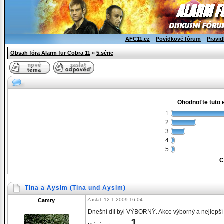
AFC11.cz
Povídkové fórum
Pravid
Obsah fóra Alarm für Cobra 11
»
5.série
Ohodnoťte tuto 
1
2
3
4
5
C
Tina a Aysim (Tina und Aysim)
Zaslal: 12.1.2009 16:04
Camry
Dnešní díl byl VÝBORNÝ. Akce výborný a nejlepší h
1