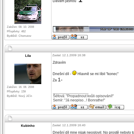
Dávám jasnou
_________________
Založen: 09. 10. 2008
Příspěvky: 462
Bydliště: Chomutov
Zaslal: 12.1.2009 16:38
Lila
Zdravím
Dnešní díl -
Hlavně se mi líbil "konec"
1-
Za
Založen: 16. 08. 2008
_________________
Příspěvky: 159
Šéfová: "Propadnout kvůli opisování!"
Bydliště: Nový Jičín
Semír: "Já neopiso...! Bonrathe!"
Zaslal: 12.1.2009 16:40
Kubinho
Dnešní díl mne nijak neoslovil. No prostě nebylo t