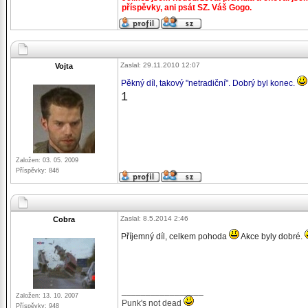
příspěvky, ani psát SZ. Váš Gogo.
Zaslal: 29.11.2010 12:07
Vojta
Pěkný díl, takový "netradiční". Dobrý byl konec.
1
Založen: 03. 05. 2009
Příspěvky: 846
Zaslal: 8.5.2014 2:46
Cobra
Příjemný díl, celkem pohoda
Akce byly dobré.
_________________
Založen: 13. 10. 2007
Punk's not dead
Příspěvky: 948