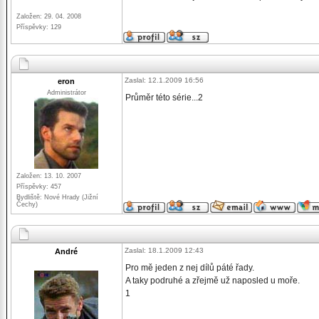
Založen: 29. 04. 2008
Příspěvky: 129
Zaslal: 12.1.2009 16:56
eron
Administrátor
Průměr této série...2
Založen: 13. 10. 2007
Příspěvky: 457
Bydliště: Nové Hrady (Jižní
Čechy)
Zaslal: 18.1.2009 12:43
André
Pro mě jeden z nej dílů páté řady.
A taky podruhé a zřejmě už naposled u moře.
1