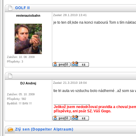
GOLF II
Zaslal: 28.1.2010 13:41
revierautobahn
je to ten díl,kde na konci nabourá Tom s tím nákla
Založen: 10. 08. 2009
Příspěvky: 3
Zaslal: 21.3.2010 18:04
DJ Andrej
tie tri auta vo vzduchu bolo nádherné ..až som sa 
Založen: 05. 10. 2009
Příspěvky: 582
_________________
Bydliště: !!! BAN !!!
Jelikož jsem nedodržoval pravidla a choval jse
příspěvky, ani psát SZ. Váš Gogo.
Zlý sen (Doppelter Alptraum)