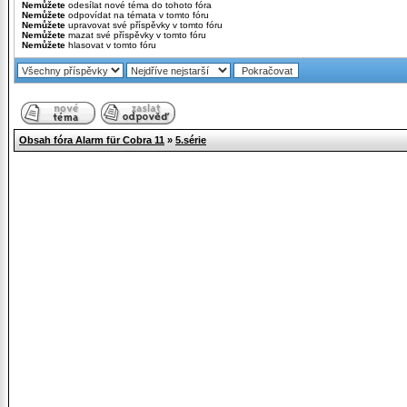
Nemůžete
odesílat nové téma do tohoto fóra
Nemůžete
odpovídat na témata v tomto fóru
Nemůžete
upravovat své příspěvky v tomto fóru
Nemůžete
mazat své příspěvky v tomto fóru
Nemůžete
hlasovat v tomto fóru
Obsah fóra Alarm für Cobra 11
»
5.série