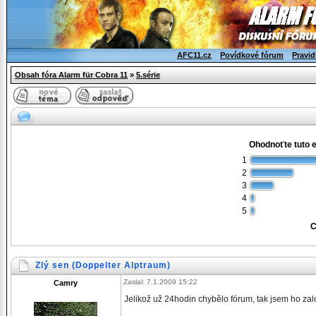
AFC11.cz
Povídkové fórum
Pravid
Obsah fóra Alarm für Cobra 11
»
5.série
Ohodnoťte tuto 
1
2
3
4
5
C
Zlý sen (Doppelter Alptraum)
Zaslal: 7.1.2009 15:22
Camry
Jelikož už 24hodin chybělo fórum, tak jsem ho zalo