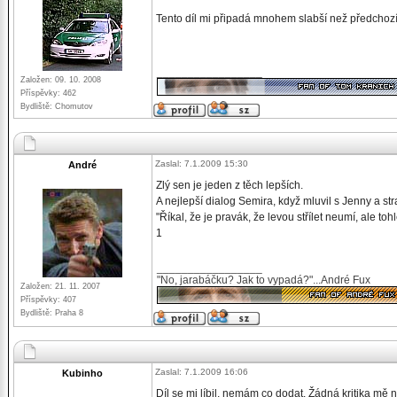
Tento díl mi připadá mnohem slabší než předcho
_________________
Založen: 09. 10. 2008
Příspěvky: 462
Bydliště: Chomutov
Zaslal: 7.1.2009 15:30
André
Zlý sen je jeden z těch lepších.
A nejlepší dialog Semira, když mluvil s Jenny a straš
"Říkal, že je pravák, že levou střílet neumí, ale toh
1
_________________
"No, jarabáčku? Jak to vypadá?"...André Fux
Založen: 21. 11. 2007
Příspěvky: 407
Bydliště: Praha 8
Zaslal: 7.1.2009 16:06
Kubinho
Díl se mi líbil, nemám co dodat. Žádná kritika mě 