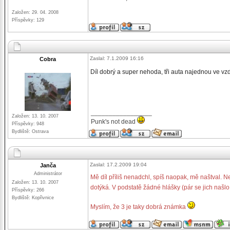
Založen: 29. 04. 2008
Příspěvky: 129
Zaslal: 7.1.2009 16:16
Cobra
Díl dobrý a super nehoda, tři auta najednou ve vz
_________________
Založen: 13. 10. 2007
Punk's not dead
Příspěvky: 948
Bydliště: Ostrava
Zaslal: 17.2.2009 19:04
Janča
Administrátor
Mě díl příliš nenadchl, spíš naopak, mě naštval. 
Založen: 13. 10. 2007
dotýká. V podstatě žádné hlášky (pár se jich naš
Příspěvky: 266
Bydliště: Kopřivnice
Myslím, že 3 je taky dobrá známka