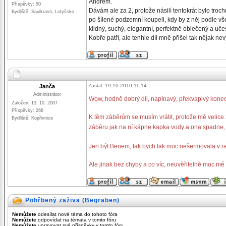
Andrém.
Příspěvky: 50
Dávám ale za 2, protože násilí tentokrát bylo troc
Bydliště: Saulkrasti, Lotyšsko
po šílené podzemní koupeli, kdy by z něj podle vš
klidný, suchý, elegantní, perfektně oblečený a uče
Kobře patří, ale tenhle díl mně přišel tak nějak n
Zaslal: 19.10.2010 11:14
Janča
Administrátor
Wow, hodně dobrý díl, napínavý, překvapivý konec, 
Založen: 13. 10. 2007
Příspěvky: 266
K těm záběrům se musím vrátit, protože mě velice 
Bydliště: Kopřivnice
záběru jak na ní kápne kapka vody a ona spadne,
Jen být Benem, tak bych tak moc nešermovala v r
Ale jinak bez chyby a co víc, neuvěřitelně moc mě b
Pohřbený zaživa (Begraben)
Nemůžete
odesílat nové téma do tohoto fóra
Nemůžete
odpovídat na témata v tomto fóru
Nemůžete
upravovat své příspěvky v tomto fóru