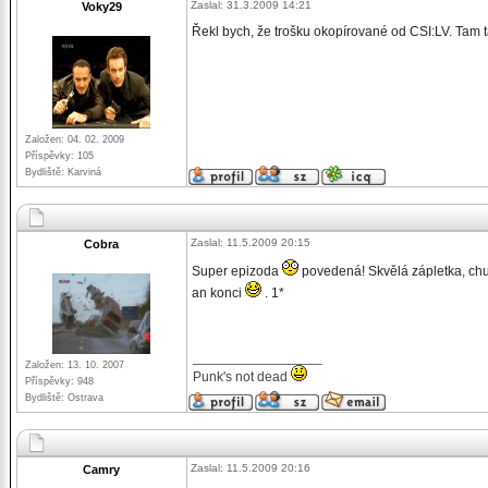
Zaslal: 31.3.2009 14:21
Voky29
Řekl bych, že trošku okopírované od CSI:LV. Tam t
Založen: 04. 02. 2009
Příspěvky: 105
Bydliště: Karviná
Zaslal: 11.5.2009 20:15
Cobra
Super epizoda
povedená! Skvělá zápletka, c
an konci
. 1*
_________________
Založen: 13. 10. 2007
Punk's not dead
Příspěvky: 948
Bydliště: Ostrava
Zaslal: 11.5.2009 20:16
Camry