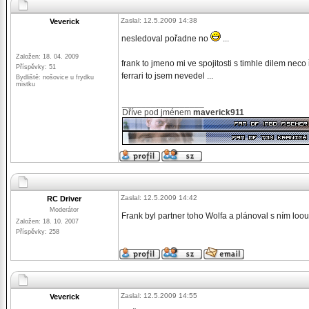
Zaslal: 12.5.2009 14:38
Veverick
nesledoval pořadne no
...
Založen: 18. 04. 2009
frank to jmeno mi ve spojitosti s timhle dilem nec
Příspěvky: 51
ferrari to jsem nevedel ...
Bydliště: nošovice u frydku
mistku
_________________
Dříve pod jménem
maverick911
Zaslal: 12.5.2009 14:42
RC Driver
Moderátor
Frank byl partner toho Wolfa a plánoval s ním loou
Založen: 18. 10. 2007
Příspěvky: 258
Zaslal: 12.5.2009 14:55
Veverick