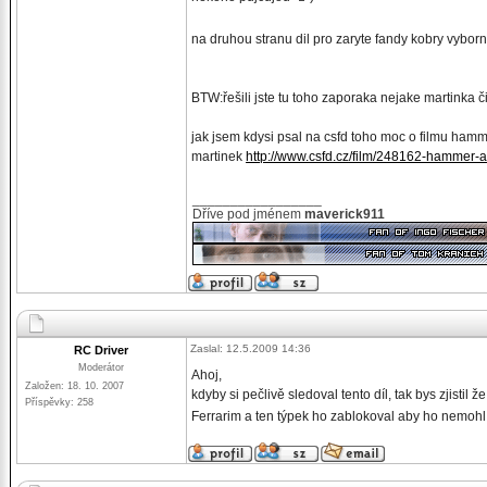
na druhou stranu dil pro zaryte fandy kobry vyborn
BTW:řešili jste tu toho zaporaka nejake martinka č
jak jsem kdysi psal na csfd toho moc o filmu hamme
martinek
http://www.csfd.cz/film/248162-hammer-a
_________________
Dříve pod jménem
maverick911
Zaslal: 12.5.2009 14:36
RC Driver
Moderátor
Ahoj,
Založen: 18. 10. 2007
kdyby si pečlivě sledoval tento díl, tak bys zjistil
Příspěvky: 258
Ferrarim a ten týpek ho zablokoval aby ho nemohl