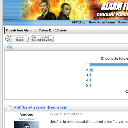
AFC11.cz
Povídkové fórum
Pravid
Obsah fóra Alarm für Cobra 11
»
13.série
Ohodnoťte tuto 
1
2
3
4
5
C
Pohřbený zaživa (Begraben)
Zaslal: 31.10.2008 10:50
Všelicos
Administrátor
Ještě to tu nikdo nezaložil... tak mi promiňte, že j