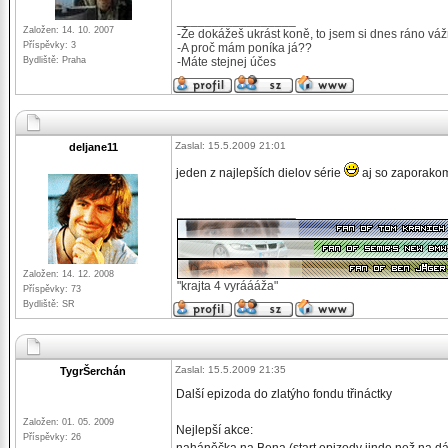
_________________
Založen: 14. 10. 2007
-Že dokážeš ukrást koně, to jsem si dnes ráno váž
Příspěvky: 3
-A proč mám poníka já??
Bydliště: Praha
-Máte stejnej účes
Zaslal: 15.5.2009 21:01
deljane11
jeden z najlepších dielov série
aj so zaporak
_________________
Založen: 14. 12. 2008
"krajta 4 vyráááža"
Příspěvky: 73
Bydliště: SR
Zaslal: 15.5.2009 21:35
TygrŠerchán
Další epizoda do zlatýho fondu třináctky
Založen: 01. 05. 2009
Nejlepší akce:
Příspěvky: 26