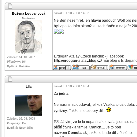
Zaslal: 31.10.2008 14:36
Božena Loupancová
Moderátor
Ne Ben nezemřel, jen hlavní padouch Wolf pro něj
byl v posledním okamžiku zachráněn a na jaře 200
_________________
Erdogan Atalay Czech fanclub - Facebook
Založen: 14. 10. 2007
http://erdogan-atalay.blog.cz/
můj blog o Erdogano
Příspěvky: 364
Bydliště: Hrabišín
Zaslal: 31.10.2008 14:54
Lila
Za
jedna
Nemusím nic dodávat, jelikož Všelka to už uděla. J
vystižný. Takže, moc dobrý díl...
Založen: 16. 08. 2008
PS: Já vím, že to tu nepatří, ale dívala jsem se na
Příspěvky: 159
příští čtvrtek a tam je Kranich.... Je to pod
Bydliště: Nový Jičín
názvem
Comeback
, takže to bude díl z 9. série...