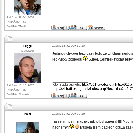
Založen: 28. 04. 2009
Příspěvky: 163
Bydliště: Třebíč
Zaslal: 13.5.2009 19:10
Biggi
Moderátor
Jedinou chybou tejto casti bolo ze to Klaun nedot
redkvicky zospodu
Super, Semirek trocha pritvr
_________________
Kto hlada pravdu:
http://911.yweb.sk/
a
http://911b
Založen: 13. 10. 2007
http://s4.battleknight.sk/index.php?loc=hire&ref=
Příspěvky: 196
Bydliště: Slowakia
Zaslal: 15.5.2009 20:16
Ivett
I já sem musím napsat, jak to byl super díl!!! Moc,
nádherný!
Musela jsem dát jedničku..a zas