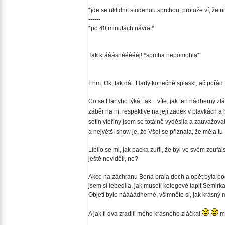
*jde se uklidnit studenou sprchou, protože ví, že n
------
*po 40 minutách návrat*
Tak krááásnéééééj! *sprcha nepomohla*
Ehm. Ok, tak dál. Harty konečně splaskl, ač pořád t
Co se Hartyho týká, tak... víte, jak ten nádherný z
záběr na ni, respektive na její zadek v plavkách
setin vteřiny jsem se totálně vyděsila a zauvažov
a největší show je, že Všel se přiznala, že měla
Líbilo se mi, jak packa zuřil, že byl ve svém zoufal
ještě neviděli, ne?
Akce na záchranu Bena brala dech a opět byla pod
jsem si lebedila, jak museli kolegové lapit Semir
Objetí bylo náááádherné, všimněte si, jak krásný m
A jak ti dva zradili mého krásného zláčka!
my