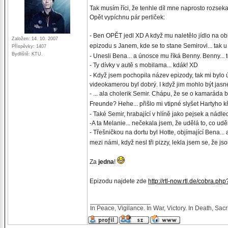
Tak musím říci, že tenhle díl mne naprosto rozsek
Opět vypíchnu pár perliček:
- Ben OPĚT jedl XD A když mu naletělo jídlo na ob
Založen: 14. 10. 2007
epizodu s Janem, kde se to stane Semirovi... tak 
Příspěvky: 1407
Bydliště: KTU.
- Unesli Bena... a únosce mu říká Benny. Benny... t
- Ty dívky v autě s mobilama... kdák! XD
- Když jsem pochopila název epizody, tak mi bylo ú
videokamerou byl dobrý. I když jim mohlo být jasn
- ... ala cholerik Semir. Chápu, že se o kamaráda b
Freunde? Hehe... přišlo mi vtipné slyšet Hartyho kř
- Také Semir, hrabající v hlíně jako pejsek a nádl
-A ta Melanie... nečekala jsem, že udělá to, co uděl
- Třešničkou na dortu byl Hotte, objímající Bena..
mezi námi, když nesl tři pizzy, lekla jsem se, že js
Za
jedna
!
Epizodu najdete zde
http://rtl-now.rtl.de/cobra.
_________________
In Peace, Vigilance. In War, Victory. In Death, Sacri