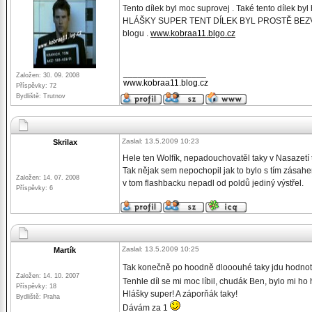
Tento dílek byl moc suprovej . Také tento dílek b
HLÁŠKY SUPER TENT DÍLEK BYL PROSTĚ BEZVA . Jin
blogu .
www.kobraa11.blgo.cz
_________________
Založen: 30. 09. 2008
www.kobraa11.blog.cz
Příspěvky: 72
Bydliště: Trutnov
Zaslal: 13.5.2009 10:23
Skrilax
Hele ten Wolfík, nepadouchovatěl taky v Nasazetí 
Tak nějak sem nepochopil jak to bylo s tím zásahe
Založen: 14. 07. 2008
v tom flashbacku nepadl od poldů jediný výstřel.
Příspěvky: 6
Zaslal: 13.5.2009 10:25
Martík
Tak konečně po hoodně dlooouhé taky jdu hodnot
Založen: 14. 10. 2007
Tenhle díl se mi moc líbil, chudák Ben, bylo mi ho 
Příspěvky: 18
Hlášky super! A záporňák taky!
Bydliště: Praha
Dávám za 1