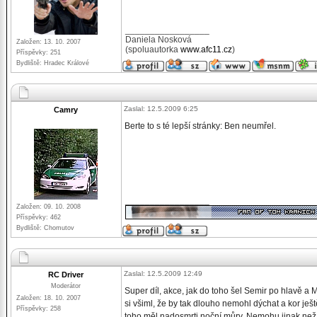
_________________
Daniela Nosková
Založen: 13. 10. 2007
(spoluautorka
www.afc11.cz
)
Příspěvky: 251
Bydliště: Hradec Králové
Zaslal: 12.5.2009 6:25
Camry
Berte to s té lepší stránky: Ben neumřel.
_________________
Založen: 09. 10. 2008
Příspěvky: 462
Bydliště: Chomutov
Zaslal: 12.5.2009 12:49
RC Driver
Moderátor
Super díl, akce, jak do toho šel Semir po hlavě a M
Založen: 18. 10. 2007
si všiml, že by tak dlouho nemohl dýchat a kor ješt
Příspěvky: 258
toho měl nadosmrti noční můry. Nemohu jinak než