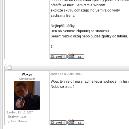
naháněčka na Bena (start epizody jinde než na dál
přestřelka mezi Semirem a Wolfem
exploze skútru odhazujícího Semira do vody
záchrana Bena
Nejlepší hlášky:
Ben na Semira: Připoutej se starochu.
Semir: Nebuď drzej nebo pudeš zpátky do futrálu.
1
Zaslal: 16.5.2009 20:49
Woxys
Administrátor
Wow, tenhle díl má snad nejlepší hodnocení v his
Nebo se pletu?
Založen: 13. 10. 2007
Příspěvky: 1835
Bydliště: Ostrava