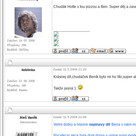
Chudák Hotte s tou pizzou a Ben. Super děj a zase 
_________________
Založen: 14. 05. 2008
Příspěvky: 288
Bydliště: Okříšky
Zaslal: 11.5.2009 21:20
lieblinka
Krásnej díl,chudáček Beník bylo mi ho líto,super a
Založen: 22. 06. 2008
Příspěvky: 180
Takže jasná 1.
Bydliště: Kladno
Zaslal: 11.5.2009 22:08
Aleš Vaněk
Administrátor
Velmi dobry a hlavne
napinavy dil
! Bena v rakvi m
Pocatecni akce byla dost drsna > uplne novy mode