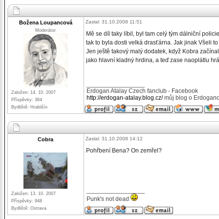
Zaslal: 31.10.2008 11:51
Božena Loupancová
Moderátor
Mě se díl taky líbil, byl tam celý tým dálniční po
tak to byla dosti velká drasťárna. Jak jinak Všel
Jen ještě takový malý dodatek, když Kobra začínal
jako hlavní kladný hrdina, a teď zase naoplátlu hr
_________________
Erdogan Atalay Czech fanclub - Facebook
Založen: 14. 10. 2007
http://erdogan-atalay.blog.cz/
můj blog o Erdogano
Příspěvky: 364
Bydliště: Hrabišín
Zaslal: 31.10.2008 14:12
Cobra
Pohřbení Bena? On zemřel?
_________________
Založen: 13. 10. 2007
Punk's not dead
Příspěvky: 948
Bydliště: Ostrava