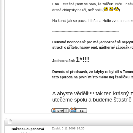
Cha... strašně jsem se bála, že zláček umře... naš
drsně chlapsky hezčí, než on!!! (
)
Na konci jak se packa hihňal a Hotte zvedal nal
--------------------------------------------------------
Celkové hodnocení: pro mě jednoznačně nejvydař
strach o přítele, happy end, nádherný záporák (co
1*!!!
Jednoznačně
Dovedu si představit, že kdyby to byl díl s Tom
tato epizoda na první místo mého nej žebříčku!!
A abyste věděli!!!! tak ten krásn
utečeme spolu a budeme šťastně ží
Zaslal: 6.11.2008 14:35
Božena Loupancová