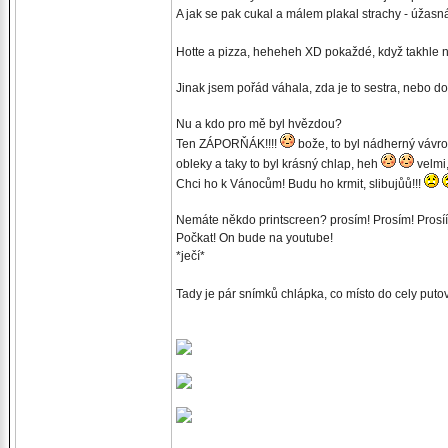
A jak se pak cukal a málem plakal strachy - úžasn
Hotte a pizza, heheheh XD pokaždé, když takhle ně
Jinak jsem pořád váhala, zda je to sestra, nebo do
Nu a kdo pro mě byl hvězdou?
Ten ZÁPORŇÁK!!!!
bože, to byl nádherný vávro
obleky a taky to byl krásný chlap, heh
velmi,
Chci ho k Vánocům! Budu ho krmit, slibujůů!!!
Nemáte někdo printscreen? prosím! Prosím! Prosííí
Počkat! On bude na youtube!
*ječí*
Tady je pár snímků chlápka, co místo do cely put