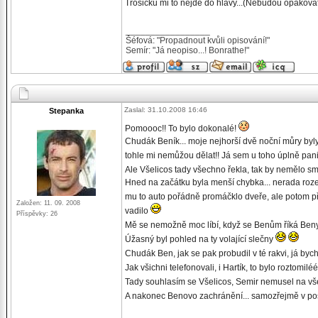
Trošičku mi to nejde do hlavy...(Nebudou opakovat
_________________
Šéfová: "Propadnout kvůli opisování!"
Semír: "Já neopiso...! Bonrathe!"
Zaslal: 31.10.2008 16:46
Stepanka
Pomoooc!! To bylo dokonalé!
Chudák Beník... moje nejhorší dvě noční můry byl
tohle mi nemůžou dělat!! Já sem u toho úplně pan
Ale Všelicos tady všechno řekla, tak by nemělo smy
Hned na začátku byla menší chybka... nerada rozeb
mu to auto pořádně promáčklo dveře, ale potom při 
Založen: 11. 09. 2008
vadilo
Příspěvky: 26
Mě se nemožně moc líbí, když se Benům říká Be
Úžasný byl pohled na ty volající slečny
Chudák Ben, jak se pak probudil v té rakvi, já byc
Jak všichni telefonovali, i Hartík, to bylo roztomilé
Tady souhlasím se Všelicos, Semir nemusel na všec
A nakonec Benovo zachránění... samozřejmě v pos