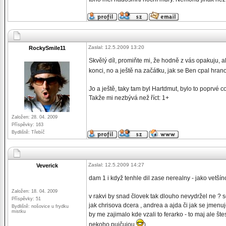
Zaslal: 12.5.2009 13:20
RockySmile11
Skvělý díl, promiňte mi, že hodně z vás opakuju, a
konci, no a ještě na začátku, jak se Ben cpal hra
Jo a ještě, taky tam byl Hartdmut, bylo to poprvé co
Takže mi nezbývá než říct: 1+
Založen: 28. 04. 2009
Příspěvky: 163
Bydliště: Třebíč
Zaslal: 12.5.2009 14:27
Veverick
dam 1 i když tenhle dil zase nerealny - jako vetší
Založen: 18. 04. 2009
v rakvi by snad človek tak dlouho nevydržel ne ? 
Příspěvky: 51
jak chrisova dcera , andrea a ajda či jak se jmen
Bydliště: nošovice u frydku
mistku
by me zajimalo kde vzali to ferarko - to maj ale šte
nekoho pujčujou
)