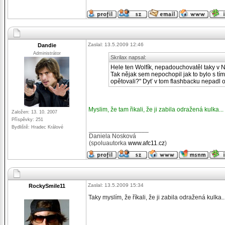
Zaslal: 13.5.2009 12:46
Dandie
Administrátor
Skrilax napsal:
Hele ten Wolfík, nepadouchovatěl taky v N
Tak nějak sem nepochopil jak to bylo s tí
opětovali?" Dyť v tom flashbacku nepadl od
Myslim, že tam řikali, že ji zabila odražená kulka...
Založen: 13. 10. 2007
Příspěvky: 251
Bydliště: Hradec Králové
_________________
Daniela Nosková
(spoluautorka
www.afc11.cz
)
Zaslal: 13.5.2009 15:34
RockySmile11
Taky myslím, že říkali, že ji zabila odražená kulka..