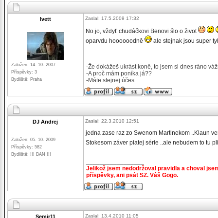
Zaslal: 17.5.2009 17:32
Ivett
No jo, vždyť chudáčkovi Benovi šlo o život
oparvdu hoooooodně
ale stejnak jsou super tyh
_________________
Založen: 14. 10. 2007
-Že dokážeš ukrást koně, to jsem si dnes ráno váž
Příspěvky: 3
-A proč mám poníka já??
Bydliště: Praha
-Máte stejnej účes
Zaslal: 22.3.2010 12:51
DJ Andrej
jedna zase raz zo Swenom Martinekom ..Klaun vers
Založen: 05. 10. 2009
Stokesom záver piatej série ..ale nebudem to tu pl
Příspěvky: 582
Bydliště: !!! BAN !!!
_________________
Jelikož jsem nedodržoval pravidla a choval jse
příspěvky, ani psát SZ. Váš Gogo.
Zaslal: 13.4.2010 11:05
Semir11