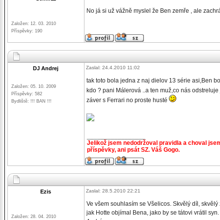
No já si už vážně myslel že Ben zemře , ale zachr
Založen: 12. 03. 2010
Příspěvky: 190
Zaslal: 24.4.2010 11:02
DJ Andrej
tak toto bola jedna z naj dielov 13 série asi,Ben b
Založen: 05. 10. 2009
kdo ? pani Málerová ..a ten muž,co nás odstreluj
Příspěvky: 582
záver s Ferrari no proste husté
Bydliště: !!! BAN !!!
_________________
Jelikož jsem nedodržoval pravidla a choval jse
příspěvky, ani psát SZ. Váš Gogo.
Zaslal: 28.5.2010 22:21
Ezis
Ve všem souhlasím se Všelicos. Skvělý díl, skvěl
jak Hotte objímal Bena, jako by se tátovi vrátil sy
Založen: 28. 04. 2010