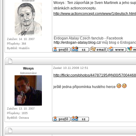
Moderátor
Woxys : Ten záporňák je Sven Martinek a jeho superr
stránkách actionconceptu.
http://www.actionconcept.com/www/1/deutsch.html
_________________
Erdogan Atalay Czech fanclub - Facebook
Založen: 14. 10. 2007
http://erdogan-atalay.blog.cz/
můj blog o Erdogano
Příspěvky: 364
Bydliště: Hrabišín
Zaslal: 10.11.2008 12:51
Woxys
Administrátor
http://flickr.com/photos/44787195@N00/57004468
ještě jedna připomínka hustého herce
Založen: 13. 10. 2007
Příspěvky: 1835
Bydliště: Ostrava