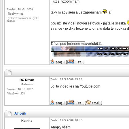
jj už si vzpominam
Založen: 18. 04. 2009
taky mlady sem a už zapominam
jaj
Příspěvky: 51
Bydliště: nošovice u frydku
mistku
btw už jste videli novou šefovou - jaj ta je slizská
strance - jo diky božene to ona tu dala ten odkaz d
_________________
Dříve pod jménem
maverick911
Zaslal: 12.5.2009 15:14
RC Driver
Moderátor
Jo, to video je i na Youtube.com
Založen: 18. 10. 2007
Příspěvky: 258
Ahojik
Zaslal: 12.5.2009 18:48
Katrina
Ahojky všem