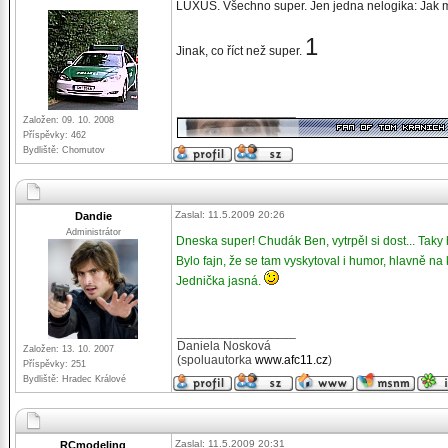
LUXUS. Všechno super. Jen jedna nelogika: Jak 
1
Jinak, co říct než super.
_________________
Založen: 09. 10. 2008
Příspěvky: 462
Bydliště: Chomutov
Zaslal: 11.5.2009 20:26
Dandie
Administrátor
Dneska super! Chudák Ben, vytrpěl si dost... Taky h
Bylo fajn, že se tam vyskytoval i humor, hlavně na
Jednička jasná.
_________________
Daniela Nosková
Založen: 13. 10. 2007
(spoluautorka
www.afc11.cz
)
Příspěvky: 251
Bydliště: Hradec Králové
Zaslal: 11.5.2009 20:31
RCmodeling