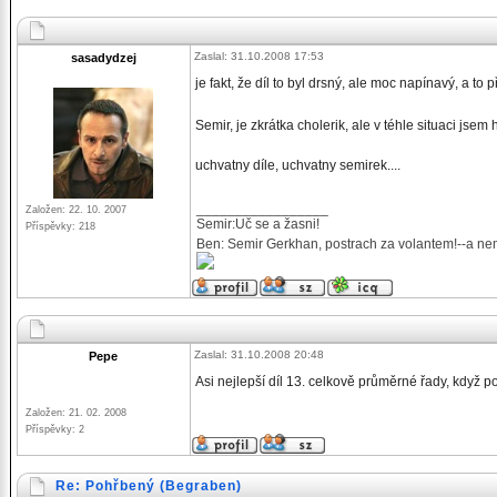
Zaslal: 31.10.2008 17:53
sasadydzej
je fakt, že díl to byl drsný, ale moc napínavý, a to 
Semir, je zkrátka cholerik, ale v téhle situaci js
uchvatny díle, uchvatny semirek....
_________________
Založen: 22. 10. 2007
Semir:Uč se a žasni!
Příspěvky: 218
Ben: Semir Gerkhan, postrach za volantem!--a nem
Zaslal: 31.10.2008 20:48
Pepe
Asi nejlepší díl 13. celkově průměrné řady, když p
Založen: 21. 02. 2008
Příspěvky: 2
Re: Pohřbený (Begraben)