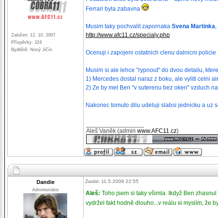
Ferrari byla zabavna
Musim taky pochvalit zapornaka
Svena Martinka
,
http://www.afc11.cz/specialy.php
Založen: 12. 10. 2007
Příspěvky: 324
Bydliště: Nový Jičín
Ocenuji i zapojeni ostatnich clenu dalnicni polici
Musim si ale lehce "rypnout" do dvou detailu, kter
1) Mercedes dostal naraz z boku, ale vylitl celni air
2) Ze by mel Ben "v suterenu bez oken" vzduch na
Nakonec tomuto dilu udeluji slabsi jednicku a uz s
_________________
Aleš Vaněk (admin
www.AFC11.cz
)
Zaslal: 11.5.2009 22:55
Dandie
Administrátor
Aleš:
Toho jsem si taky všimla. Ikdyž Ben zhasnul 
vydržel fakt hodně dlouho...v reálu si myslím, že by