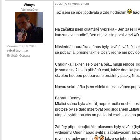
Zaslal: 5.11.2008 23:48
Woxys
Administrátor
Tož jsem se opět podívala a zde hodnotím
bach
Na začátku jsem okamžitě vyprskla - Ben zase jí! A
konzumovat nudle", Ben objevil sto první verzi XD
Založen: 13. 10. 2007
Následná bouračka a únos byly skvělé, vážně jsem 
Příspěvky: 1835
se pobavila, přesně takhle totiž v jedné mé poví
Bydliště: Ostrava
Chudinka, jak ten se o Bena bál... miluji emoce, k
je sama snažím do příběhů cpát, takže dneska jse
skvělou hudbou podbarvené prostřihy packy, Niečka 
Novou sekretářku jsem viděla dneska vůbec poprv
Benny... Benny!
Mlátící scéna byla akorát, nepřekročila nechutno
protože by se dalo inzerovat pod sloganem ,,Mla
utopíte, vytáhnou vás na poslední chvíli... ale po
Záběry připomínající Mikrokosmos byly skvěle (b
vyděšený! Onen nápad svítit si zapalovačem, kdy
rovnou strachy umřela
takže se jeho panice