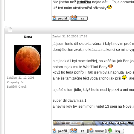
Nic jiného než
jednička
nejde dát ... To je opravd
Už teď mám abstinenční příznaky
Zaslal: 31.10.2008 17:38
Dena
já jsem tento díl skoukla včera, i když nevím pro
domýšlet ten zvuk, no krása a na konci se mi to v
ale jinak díl byl moc skvělej, na začátku jak Ben 
potom to jak mu te Wolf říkal Beny
když ho teda pohřbili, tak jsem byla napnutá jako 
Založen: 21. 10. 2008
a ne že tam začne téct voda z toho jak prší
, al
Příspěvky: 55
Bydliště: Chouč
a ještě o tom jídle, když hotte nesl ty pizzi a oni 
super díl dávám za 1
a nevíte kdy by jsem mohli vidět 13 serii na Nově
_________________