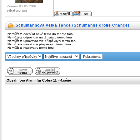
Založen: 03. 05. 2009
Příspěvky: 846
Schumannova velká šance (Schumanns große Chance)
Nemůžete
odesílat nové téma do tohoto fóra
Nemůžete
odpovídat na témata v tomto fóru
Nemůžete
upravovat své příspěvky v tomto fóru
Nemůžete
mazat své příspěvky v tomto fóru
Nemůžete
hlasovat v tomto fóru
Obsah fóra Alarm für Cobra 11
»
4.série