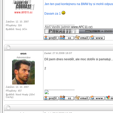
Jen ten pad kontejneru na BMW by si mohli odpusti
Davam za 1
Založen: 12. 10. 2007
_________________
Příspěvky: 324
Aleš Vaněk (admin
www.AFC11.cz
)
Bydliště: Nový Jičín
Zaslal: 27.8.2008 16:07
eron
Administrátor
Díl jsem dnes neviděl, ale moc dobře si pamatuji...
2
Založen: 13. 10. 2007
_________________
Příspěvky: 457
Bydliště: Nové Hrady (Jižní
Čechy)