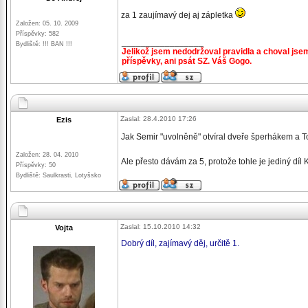
za 1 zaujímavý dej aj zápletka
Založen: 05. 10. 2009
Příspěvky: 582
_________________
Bydliště: !!! BAN !!!
Jelikož jsem nedodržoval pravidla a choval jse
příspěvky, ani psát SZ. Váš Gogo.
Zaslal: 28.4.2010 17:26
Ezis
Jak Semir "uvolněně" otvíral dveře šperhákem a 
Založen: 28. 04. 2010
Ale přesto dávám za 5, protože tohle je jediný 
Příspěvky: 50
Bydliště: Saulkrasti, Lotyšsko
Zaslal: 15.10.2010 14:32
Vojta
Dobrý díl, zajímavý děj, určitě 1.