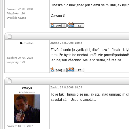
Dneska nic moc,snad jen Semir se mi libil,jak byl p
Založen: 22. 06. 2008
Příspěvky: 180
Dávam 3
Bydliště: Kladno
Zaslal: 27.8.2008 18:46
Kubinho
Závěr 4 série je vynikající, dávám za 1. Jinak - kd
tomu že bych ho nechal umřít. Ale pravděpodobně v
Založen: 29. 04. 2008
jen nejsou všechno. Ale je to seriál, né realita.
Příspěvky: 129
Zaslal: 27.8.2008 18:57
Woxys
Administrátor
To je fuk... hnusilo se mi, jak stáli nad umírajícím
zavolat sám. Jsou to zmetci...
Založen: 13. 10. 2007