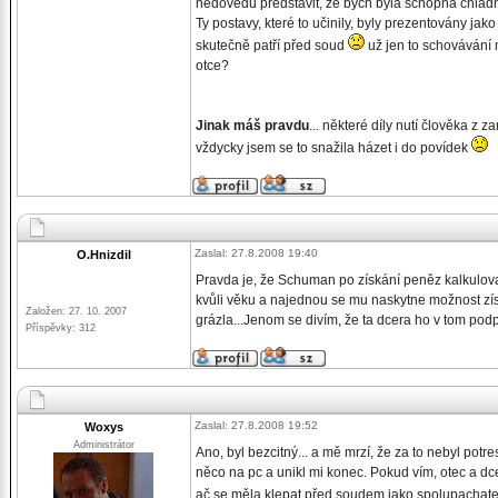
nedovedu představit, že bych byla schopna chladn
Ty postavy, které to učinily, byly prezentovány jak
skutečně patří před soud
už jen to schovávání m
otce?
Jinak máš pravdu
... některé díly nutí člověka z z
vždycky jsem se to snažila házet i do povídek
Zaslal: 27.8.2008 19:40
O.Hnizdil
Pravda je, že Schuman po získání peněz kalkuloval
kvůli věku a najednou se mu naskytne možnost získ
Založen: 27. 10. 2007
grázla...Jenom se divím, že ta dcera ho v tom podpo
Příspěvky: 312
Zaslal: 27.8.2008 19:52
Woxys
Administrátor
Ano, byl bezcitný... a mě mrzí, že za to nebyl pot
něco na pc a unikl mi konec. Pokud vím, otec a dc
ač se měla klepat před soudem jako spolupachate