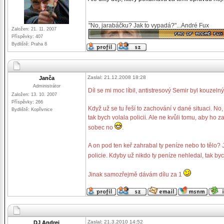
_________________
"No, jarabáčku? Jak to vypadá?"...André Fux
Založen: 21. 11. 2007
Příspěvky: 407
Bydliště: Praha 8
Zaslal: 21.12.2008 18:28
Janča
Administrátor
Díl se mi moc líbil, antistresový Semir byl kouzeln
Založen: 13. 10. 2007
Příspěvky: 266
Když už se tu řeší to zachování v dané situaci. No
Bydliště: Kopřivnice
tak bych volala policii. Ale ne kvůli tomu, aby ho 
sobec no
.
A on pod ten keř zahrabal ty peníze nebo to tělo? 
policie. Kdyby už nikdo ty peníze nehledal, tak by
Jinak samozřejmě dávám dílu za 1
Zaslal: 21.3.2010 14:52
DJ Andrej