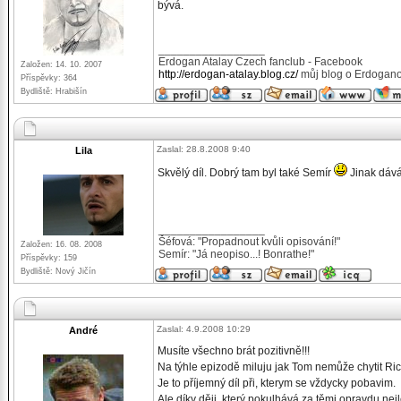
bývá.
_________________
Erdogan Atalay Czech fanclub - Facebook
Založen: 14. 10. 2007
http://erdogan-atalay.blog.cz/
můj blog o Erdogano
Příspěvky: 364
Bydliště: Hrabišín
Zaslal: 28.8.2008 9:40
Lila
Skvělý díl. Dobrý tam byl také Semír
Jinak dáv
_________________
Šéfová: "Propadnout kvůli opisování!"
Založen: 16. 08. 2008
Semír: "Já neopiso...! Bonrathe!"
Příspěvky: 159
Bydliště: Nový Jičín
Zaslal: 4.9.2008 10:29
André
Musíte všechno brát pozitivně!!!
Na týhle epizodě miluju jak Tom nemůže chytit Ric
Je to příjemný díl při, kterym se vždycky pobavim.
Ale díky ději, který pokulhává za těmi opravdu nej