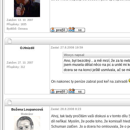
Založen: 13. 10. 2007
Příspěvky: 1835
Bydliště: Ostrava
Zaslal: 27.8.2008 19:59
O.Hnizdil
Woxys napsal:
Ano, byl bezcitný... a mě mrzí, že za to n
Založen: 27. 10. 2007
jsem musela dělat něco na pc a unikl mi k
Příspěvky: 312
dcera se na konci ještě usmívala, ač se m
On nakonec ty peníze zabral pod keř na zahradě
Zaslal: 28.8.2008 8:23
Božena Loupancová
Moderátor
Ahoj, tak tady pročítám vaši diskusi a v tomto díl
díl neříkal. Myslím, že podle toho, že komisaři hl
Schuman zatčen. Jo a dcera ho omlouvala, že o pe