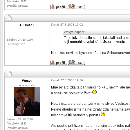
Příspěvky: 1835
Bydliště: Ostrava
Zaslal: 27.8.2008 19:02
O.Hnizdil
Woxys napsal:
To je fuk... hnusilo se mi, jak stáli nad um
Založen: 27. 10. 2007
si ji nemohl zavolat sám. Jsou to zmetci...
Příspěvky: 312
No nikdo neví, co bychom dělali na Schumanovém mí
Zaslal: 27.8.2008 19:26
Woxys
Administrátor
Mně byla blízká ta panikařící holka... nevím, ale 
a snažil se bojovat o život
Netuším... ale před pár týdny jsme šly se Všelico
Pěkně dlouho jsme na něj zíraly, zda nemáme zavol
bychom ještě nedostaly pokutu
Založen: 13. 10. 2007
Příspěvky: 1835
Ale pouhé přihlížení nad umírajícím a pak jeho na
Bydliště: Ostrava