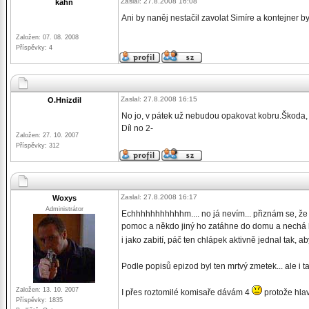
Zaslal: 27.8.2008 16:08
kahn
Ani by naněj nestačil zavolat Simíre a kontejner by 
Založen: 07. 08. 2008
Příspěvky: 4
Zaslal: 27.8.2008 16:15
O.Hnizdil
No jo, v pátek už nebudou opakovat kobru.Škoda, my
Díl no 2-
Založen: 27. 10. 2007
Příspěvky: 312
Zaslal: 27.8.2008 16:17
Woxys
Administrátor
Echhhhhhhhhhhm.... no já nevím... přiznám se, že 
pomoc a někdo jiný ho zatáhne do domu a nechá ho 
i jako zabití, páč ten chlápek aktivně jednal tak, a
Podle popisů epizod byl ten mrtvý zmetek... ale i t
Založen: 13. 10. 2007
I přes roztomilé komisaře dávám 4
protože hlav
Příspěvky: 1835