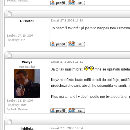
Bydliště: Ostrava
Zaslal: 27.8.2008 16:23
O.Hnizdil
To nesmíš tak brát, já jsem to naopak tomu zmetk
Založen: 27. 10. 2007
Příspěvky: 312
Zaslal: 27.8.2008 16:31
Woxys
Administrátor
Já to tak musím brát!
mně se opravdu udělalo
Když mi někdo bude mířit pistolí do obličeje, urč
předchozí chování, abych ho odsoudila ke smrti, 
Plus má tento díl v dceři, podle mě byla dobrá jej
Založen: 13. 10. 2007
Příspěvky: 1835
Bydliště: Ostrava
Zaslal: 27.8.2008 16:54
lieblinka