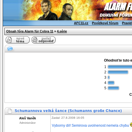
AFC11.cz
Povídkové fórum
Pravid
Obsah fóra Alarm für Cobra 11
»
4.série
Ohodnoťte tuto 
1
2
3
4
5
C
Schumannova velká šance (Schumanns große Chance)
Zaslal: 27.8.2008 16:05
Aleš Vaněk
Administrátor
Vyborny dil! Semirova uvolnenost nemela chybu