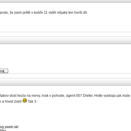
roto, že jsem ještě v kobře 11 viděl nějaký ten horší díl.
rtakov dost liezla na nervy, inak v pohode, agent 007 Dieter, Hotte vystraja jak m
k a hned ziarli
Tak 3
log.yweb.sk/