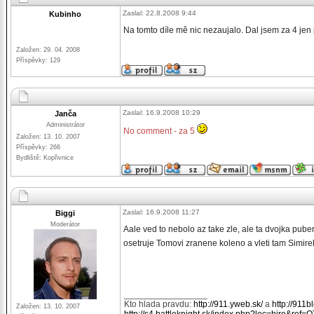
Zaslal: 22.8.2008 9:44
Kubinho
Na tomto díle mě nic nezaujalo. Dal jsem za 4 jen p
Založen: 29. 04. 2008
Příspěvky: 129
Zaslal: 16.9.2008 10:29
Janča
Administrátor
No comment - za 5
Založen: 13. 10. 2007
Příspěvky: 266
Bydliště: Kopřivnice
Zaslal: 16.9.2008 11:27
Biggi
Moderátor
Aale ved to nebolo az take zle, ale ta dvojka pube
osetruje Tomovi zranene koleno a vleti tam Simire
_________________
Kto hlada pravdu:
http://911.yweb.sk/
a
http://911b
Založen: 13. 10. 2007