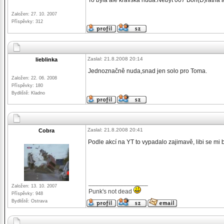
To byla ale kravská nuda.Nebýt 007 Bon(D)ratha a ob
Založen: 27. 10. 2007
Příspěvky: 312
Zaslal: 21.8.2008 20:14
lieblinka
Jednoznačně nuda,snad jen solo pro Toma.
Založen: 22. 06. 2008
Příspěvky: 180
Bydliště: Kladno
Zaslal: 21.8.2008 20:41
Cobra
Podle akcí na YT to vypadalo zajimavě, libi se mi b
_________________
Založen: 13. 10. 2007
Punk's not dead
Příspěvky: 948
Bydliště: Ostrava