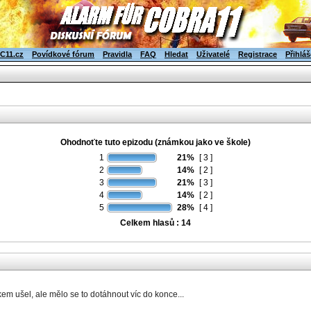
C11.cz
Povídkové fórum
Pravidla
FAQ
Hledat
Uživatelé
Registrace
Přihláš
Ohodnoťte tuto epizodu (známkou jako ve škole)
1
21%
[ 3 ]
2
14%
[ 2 ]
3
21%
[ 3 ]
4
14%
[ 2 ]
5
28%
[ 4 ]
Celkem hlasů : 14
kem ušel, ale mělo se to dotáhnout víc do konce...