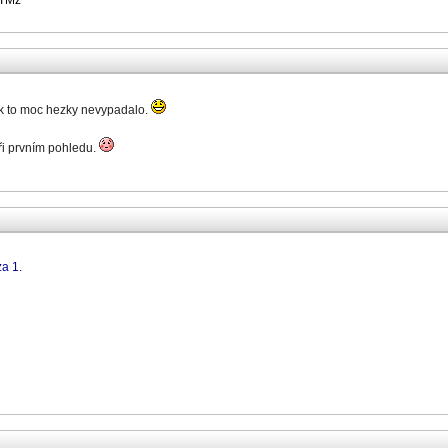
OTMz
tak to moc hezky nevypadalo.
ři prvním pohledu.
za 1.