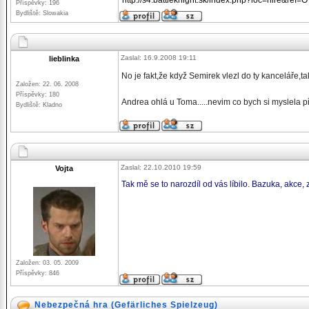
http://s4.battleknight.sk/index.php?loc=hire&ref=
Příspěvky: 196
Bydliště: Slowakia
Zaslal: 16.9.2008 19:11
lieblinka
No je fakt,že když Semirek vlezl do ty kanceláře,
Založen: 22. 06. 2008
Příspěvky: 180
Andrea ohlá u Toma.....nevim co bych si myslela p
Bydliště: Kladno
Zaslal: 22.10.2010 19:59
Vojta
Tak mě se to narozdíl od vás líbilo. Bazuka, akce, 
Založen: 03. 05. 2009
Příspěvky: 846
Nebezpečná hra (Gefärliches Spielzeug)