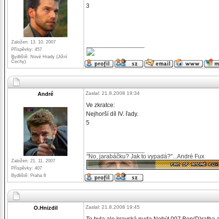
3
Založen: 13. 10. 2007
_________________
Příspěvky: 457
Bydliště: Nové Hrady (Jižní
Čechy)
Zaslal: 21.8.2008 19:34
André
Ve zkratce:
Nejhorší díl IV. řady.
5
_________________
"No, jarabáčku? Jak to vypadá?"...André Fux
Založen: 21. 11. 2007
Příspěvky: 407
Bydliště: Praha 8
Zaslal: 21.8.2008 19:45
O.Hnizdil