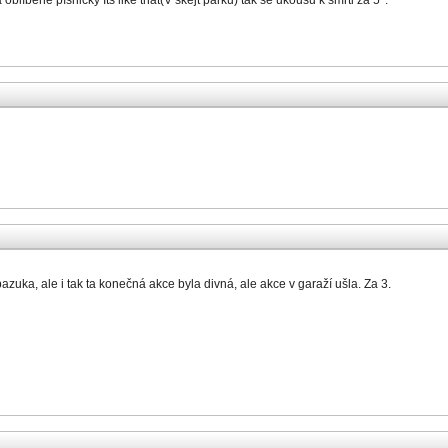
líbené písničky Its like that(V skejt parku) tak se ukoušu k smrti za 5*.
azuka, ale i tak ta konečná akce byla divná, ale akce v garaží ušla. Za 3.