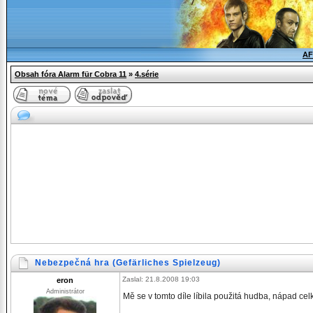
AF
Obsah fóra Alarm für Cobra 11
»
4.série
Nebezpečná hra (Gefärliches Spielzeug)
Zaslal: 21.8.2008 19:03
eron
Administrátor
Mě se v tomto díle líbila použitá hudba, nápad cel