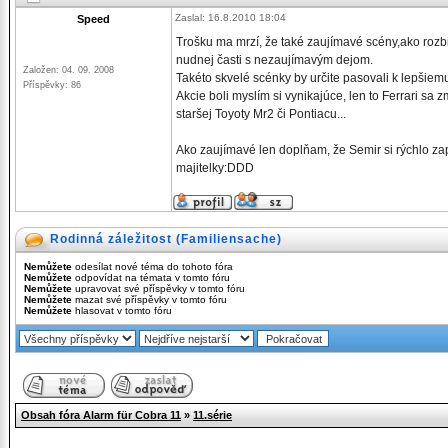
Zaslal: 16.8.2010 18:04
Speed
Trošku ma mrzí, že také zaujímavé scény,ako rozbiti
nudnej časti s nezaujímavým dejom.
Založen: 04. 09. 2008
Takéto skvelé scénky by určite pasovali k lepšie
Příspěvky: 86
Akcie boli myslím si vynikajúce, len to Ferrari sa z
staršej Toyoty Mr2 či Pontiacu...
Ako zaujímavé len doplňam, že Semir si rýchlo za
majitelky:DDD
Rodinná záležitost (Familiensache)
Nemůžete
odesílat nové téma do tohoto fóra
Nemůžete
odpovídat na témata v tomto fóru
Nemůžete
upravovat své příspěvky v tomto fóru
Nemůžete
mazat své příspěvky v tomto fóru
Nemůžete
hlasovat v tomto fóru
Obsah fóra Alarm für Cobra 11
»
11.série