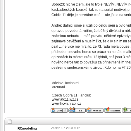
Bobo23: nic ve zlém, ale to tvoje NEVÍM, NEVÍM ne
kaskadérských kousků, tak se na seriál nedívej, pro
Cobře 11 děje je nereálné celé ... ale já se na se
André: dálnici jsme si užili po celou sérii a bylo v
opravdu povedená, věřím, že běžný divák si u někt
známkou nebudu ... máš pravdu, některé epizody neb
zajímavé osvěžení a musím říct, že díly s ním mi 
psal ... nejvíce mě mrzí to, že XI. řada měla pouze 
příchodem nového herce se práce na seriálu malink
epizodách to máme ztrátu 12 týdnů, což jsou 3 měsíc
nového herce tak to považuji za přinejmenším "ne
pestrému společenskému životu. Kdo ho na FT 2007
_________________
Václav Havlas ml.
Vrchlabí
Czech Cobra 11 Fanclub
www.afc11.wz.cz
www.hcvrchlabi.cz
Zaslal: 8.7.2008 9:12
RCmodeling