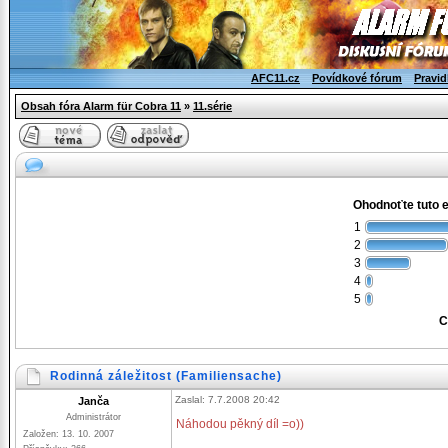
AFC11.cz
Povídkové fórum
Pravid
Obsah fóra Alarm für Cobra 11
»
11.série
Ohodnoťte tuto 
1
2
3
4
5
C
Rodinná záležitost (Familiensache)
Zaslal: 7.7.2008 20:42
Janča
Administrátor
Náhodou pěkný díl =o))
Založen: 13. 10. 2007