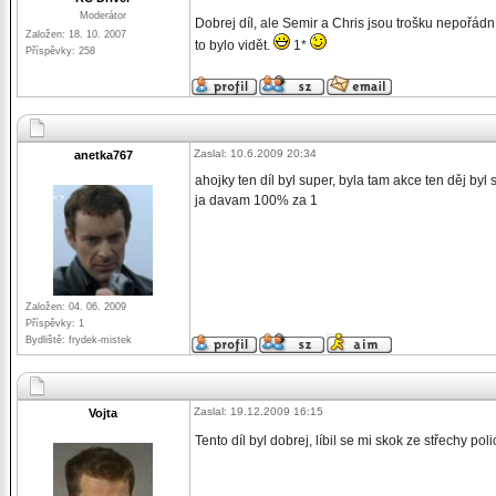
Moderátor
Dobrej díl, ale Semir a Chris jsou trošku nepořádn
Založen: 18. 10. 2007
to bylo vidět.
1*
Příspěvky: 258
Zaslal: 10.6.2009 20:34
anetka767
ahojky ten díl byl super, byla tam akce ten děj byl
ja davam 100% za 1
Založen: 04. 06. 2009
Příspěvky: 1
Bydliště: frydek-mistek
Zaslal: 19.12.2009 16:15
Vojta
Tento díl byl dobrej, líbil se mi skok ze střechy pol