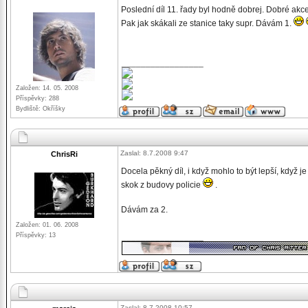
Poslední díl 11. řady byl hodně dobrej. Dobré akc
Pak jak skákali ze stanice taky supr. Dávám 1.
_________________
Založen: 14. 05. 2008
Příspěvky: 288
Bydliště: Okříšky
Zaslal: 8.7.2008 9:47
ChrisRi
Docela pěkný díl, i když mohlo to být lepší, když 
skok z budovy policie
.
Dávám za 2.
Založen: 01. 06. 2008
Příspěvky: 13
_________________
Zaslal: 8.7.2008 10:57