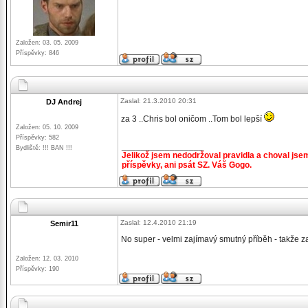
Založen: 03. 05. 2009
Příspěvky: 846
Zaslal: 21.3.2010 20:31
DJ Andrej
za 3 ..Chris bol oničom ..Tom bol lepší
Založen: 05. 10. 2009
Příspěvky: 582
_________________
Bydliště: !!! BAN !!!
Jelikož jsem nedodržoval pravidla a choval jse
příspěvky, ani psát SZ. Váš Gogo.
Zaslal: 12.4.2010 21:19
Semir11
No super - velmi zajímavý smutný příběh - takže z
Založen: 12. 03. 2010
Příspěvky: 190