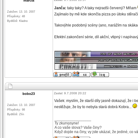
marcia
Janča:
taky taky? A taky nejradši červený? Mňam
Založen: 13. 10. 2007
Zajímalo by mě kde skončla pizza po útoku stěra
Příspěvky: 48
Bydliště: Kladno
Takovýhle podobný scény (ano, narážím na skákací 
Efektní zakončení série, díl akční, vtipný i napína
_________________
Zaslal: 9.7.2008 20:22
bobo23
Vašek: myslím, že starší díly jasně dokazují, že i be
Založen: 13. 10. 2007
nestěžuje, že by to nebyla stará dobrá Kobra...
Příspěvky: 98
Bydliště: Zlín
_________________
Ty zkurvysyne!
A co vaše slova? Vaše činy?
Když dojde na činy, vy jste ukázal, že jediné, co v