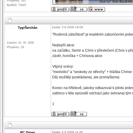
Příspěvky: 163
Bydliště: Třebíč
Zaslal: 3.6.2009 19:08
TygrŠerchán
"Rodinná záležitost" je kvalitním zakončením jede
Založen: 01. 05. 2009
Nejlepší akce:
Příspěvky: 26
na začátku, Semir a Chris v převlečení (Chris v př
závěr, honička + Chrisova akce
Vtipný scény:
"medvídci" a "seskoky ze střechy" + hláška Chris
Děj složitěji poskládanej, ale promyšlenej
Konec na hřbitově, jakoby odkazoval k pilotu jeden
zatímco v této epizodě odchází jako sehranej tým n
1
Zaslal: 4.6.2009 11:46
RC Driver