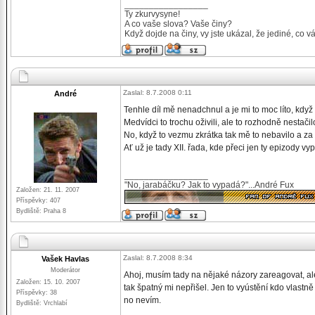
_________________
Ty zkurvysyne!
A co vaše slova? Vaše činy?
Když dojde na činy, vy jste ukázal, že jediné, co v
Zaslal: 8.7.2008 0:11
André
Tenhle díl mě nenadchnul a je mi to moc líto, když 
Medvídci to trochu oživili, ale to rozhodně nestačil
No, když to vezmu zkrátka tak mě to nebavilo a za t
Ať už je tady XII. řada, kde přeci jen ty epizody vyp
_________________
"No, jarabáčku? Jak to vypadá?"...André Fux
Založen: 21. 11. 2007
Příspěvky: 407
Bydliště: Praha 8
Zaslal: 8.7.2008 8:34
Vašek Havlas
Moderátor
Ahoj, musím tady na nějaké názory zareagovat, al
Založen: 15. 10. 2007
tak špatný mi nepřišel. Jen to vyústění kdo vlastn
Příspěvky: 38
no nevím.
Bydliště: Vrchlabí