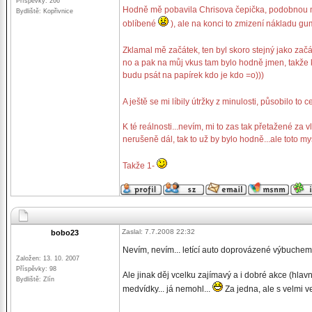
Příspěvky: 266
Hodně mě pobavila Chrisova čepička, podobnou m
Bydliště: Kopřivnice
oblíbené
), ale na konci to zmizení nákladu gum
Zklamal mě začátek, ten byl skoro stejný jako začá
no a pak na můj vkus tam bylo hodně jmen, takže kd
budu psát na papírek kdo je kdo =o)))
A ještě se mi líbily útržky z minulosti, působilo t
K té reálnosti...nevím, mi to zas tak přetažené za 
nerušeně dál, tak to už by bylo hodně...ale toto m
Takže 1-
Zaslal: 7.7.2008 22:32
bobo23
Nevím, nevím... letící auto doprovázené výbuchem? 
Založen: 13. 10. 2007
Příspěvky: 98
Ale jinak děj vcelku zajímavý a i dobré akce (hla
Bydliště: Zlín
medvídky... já nemohl...
Za jedna, ale s velmi 