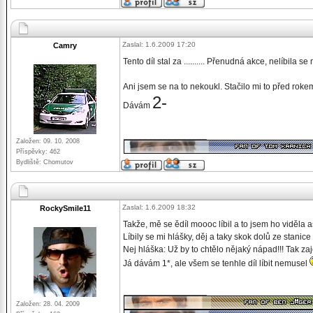
Zaslal: 1.6.2009 17:20
Camry
Tento díl stal za .......... Přenudná akce, nelíbila se
Ani jsem se na to nekoukl. Stačilo mi to před roke
2-
Dávám
_________________
Založen: 09. 10. 2008
Příspěvky: 462
Bydliště: Chomutov
Zaslal: 1.6.2009 18:32
RockySmile11
Takže, mě se ědíl moooc líbil a to jsem ho viděla as
Líbily se mi hlášky, děj a taky skok dolů ze stanic
Nej hláška: Už by to chtělo nějaký nápad!!! Tak zaj
Já dávám 1*, ale všem se tenhle díl líbit nemusel
_________________
Založen: 28. 04. 2009