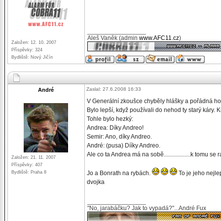
_________________
Aleš Vaněk (admin
www.AFC11.cz
)
Založen: 12. 10. 2007
Příspěvky: 324
Bydliště: Nový Jičín
Zaslal: 27.6.2008 16:33
André
V Generální zkoušce chyběly hlášky a pořádná ho
Bylo lepší, když používali do nehod ty starý káry. K
Tohle bylo hezký:
Andrea: Díky Andreo!
Semir: Ano, díky Andreo.
André: (pusa) Dííky Andreo.
Ale co ta Andrea má na sobě..................k tomu s
Založen: 21. 11. 2007
Příspěvky: 407
Bydliště: Praha 8
Jo a Bonrath na rybách.
To je jeho nejle
dvojka
_________________
"No, jarabáčku? Jak to vypadá?"...André Fux