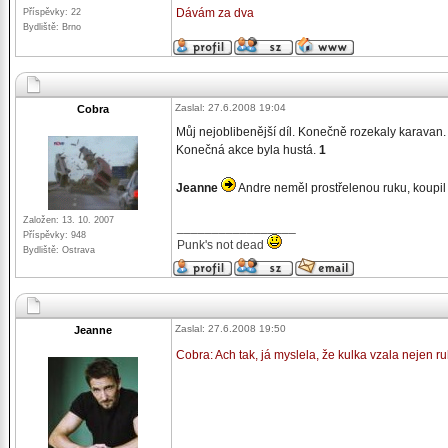
Dávám za dva
Příspěvky: 22
Bydliště: Brno
Zaslal: 27.6.2008 19:04
Cobra
Můj nejoblibenější díl. Konečně rozekaly karavan. L
Konečná akce byla hustá.
1
Jeanne
Andre neměl prostřelenou ruku, koupil 
Založen: 13. 10. 2007
_________________
Příspěvky: 948
Punk's not dead
Bydliště: Ostrava
Zaslal: 27.6.2008 19:50
Jeanne
Cobra: Ach tak, já myslela, že kulka vzala nejen r