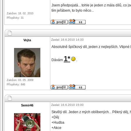
Jsem předpojatá... tohle je jeden z mála dílů, co 
tím jeřábem, to bylo něco...
Založen: 18. 02. 2010
Příspěvky: 31
Zaslal: 16.6.2010 14:33
Vojta
Absolutně špičkový díl, jeden z nejlepších. Vtipn
1*
Dávám
.
Založen: 03. 05. 2009
Příspěvky: 846
Zaslal: 16.6.2010 15:00
Semir46
Skvělý díl. Jeden z mých oblíbených... Pěkný děj, 
+Děj
+Hudba
+Akce