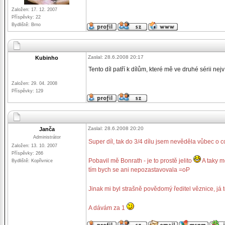
Založen: 17. 12. 2007
Příspěvky: 22
Bydliště: Brno
Zaslal: 28.6.2008 20:17
Kubinho
Tento díl patří k dílům, které mě ve druhé sérii nej
Založen: 29. 04. 2008
Příspěvky: 129
Zaslal: 28.6.2008 20:20
Janča
Administrátor
Super díl, tak do 3/4 dílu jsem nevěděla vůbec o 
Založen: 13. 10. 2007
Příspěvky: 266
Pobavil mě Bonrath - je to prostě jelito
A taky m
Bydliště: Kopřivnice
tím bych se ani nepozastavovala =oP
Jinak mi byl strašně povědomý ředitel věznice, j
A dávám za 1