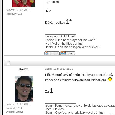
+Zápletka
Založen: 23. 02. 2010
-Nic
Příspěvky: 112
1*
Dávám velkou
_________________
Liverpool FC till I die!
Stevie G the best player of the world!
Neil Mellor the little genius!
Jerzy Dudek the best goalkeeper ever!
Zaslal: 13.5.2013 11:10
KarlCZ
Pěkný, napínavý díl...zápletka byla perfektní a růz
konečné Semirovo slitování nad Michalkem...
1
Za
_________________
Založen: 05. 07. 2009
Semir: Pane Perezi, otevřel byste laskavě zavaza
Příspěvky: 114
Tom: Otevřos...
Bydliště: Jihlava
Semir: Otevřos, ty jsi fakt jazykovej génius.