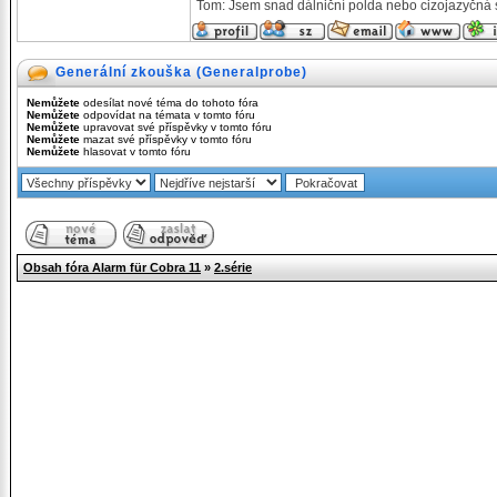
Tom: Jsem snad dálniční polda nebo cizojazyčná 
Generální zkouška (Generalprobe)
Nemůžete
odesílat nové téma do tohoto fóra
Nemůžete
odpovídat na témata v tomto fóru
Nemůžete
upravovat své příspěvky v tomto fóru
Nemůžete
mazat své příspěvky v tomto fóru
Nemůžete
hlasovat v tomto fóru
Obsah fóra Alarm für Cobra 11
»
2.série