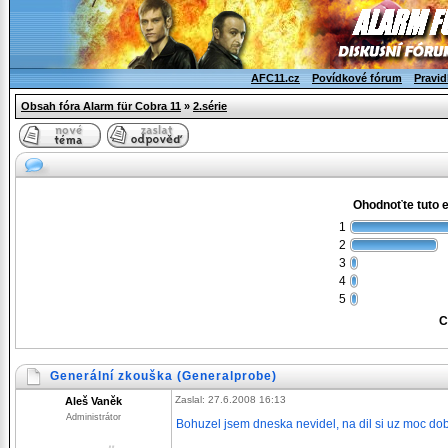
AFC11.cz
Povídkové fórum
Pravid
Obsah fóra Alarm für Cobra 11
»
2.série
Ohodnoťte tuto 
1
2
3
4
5
C
Generální zkouška (Generalprobe)
Zaslal: 27.6.2008 16:13
Aleš Vaněk
Administrátor
Bohuzel jsem dneska nevidel, na dil si uz moc do