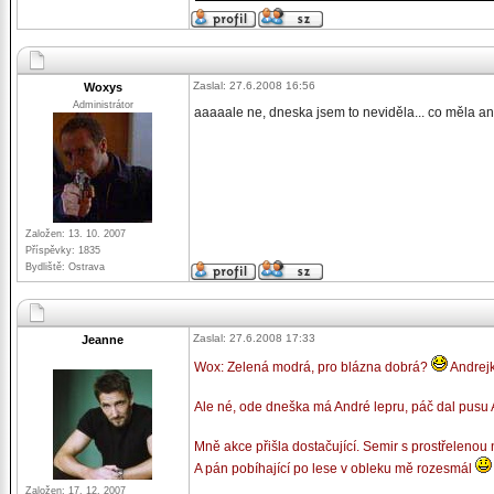
Zaslal: 27.6.2008 16:56
Woxys
Administrátor
aaaaale ne, dneska jsem to neviděla... co měla 
Založen: 13. 10. 2007
Příspěvky: 1835
Bydliště: Ostrava
Zaslal: 27.6.2008 17:33
Jeanne
Wox: Zelená modrá, pro blázna dobrá?
Andrejk
Ale né, ode dneška má André lepru, páč dal pusu 
Mně akce přišla dostačující. Semir s prostřelenou
A pán pobíhající po lese v obleku mě rozesmál
Založen: 17. 12. 2007