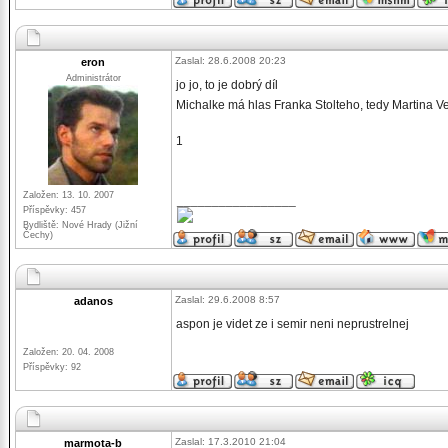
Zaslal: 28.6.2008 20:23
eron
Administrátor
jo jo, to je dobrý díl
Michalke má hlas Franka Stolteho, tedy Martina Veldy
1
Založen: 13. 10. 2007
_________________
Příspěvky: 457
Bydliště: Nové Hrady (Jižní
Čechy)
Zaslal: 29.6.2008 8:57
adanos
aspon je videt ze i semir neni neprustrelnej
Založen: 20. 04. 2008
Příspěvky: 92
Zaslal: 17.3.2010 21:04
marmota-b