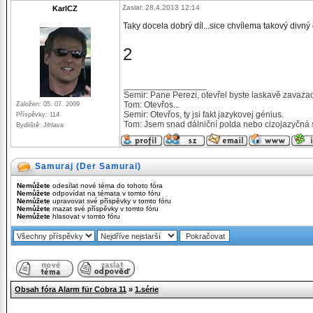
Zaslal: 28.4.2013 12:14
KarlCZ
Taky docela dobrý díl...sice chvílema takový divný d
2
_________________
Semir: Pane Perezi, otevřel byste laskavě zavaza
Tom: Otevřos...
Založen: 05. 07. 2009
Semir: Otevřos, ty jsi fakt jazykovej génius.
Příspěvky: 114
Tom: Jsem snad dálniční polda nebo cizojazyčná 
Bydliště: Jihlava
Samuraj (Der Samurai)
Nemůžete
odesílat nové téma do tohoto fóra
Nemůžete
odpovídat na témata v tomto fóru
Nemůžete
upravovat své příspěvky v tomto fóru
Nemůžete
mazat své příspěvky v tomto fóru
Nemůžete
hlasovat v tomto fóru
Obsah fóra Alarm für Cobra 11
»
1.série