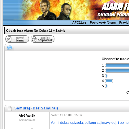
AFC11.cz
Povídkové fórum
Pravid
Obsah fóra Alarm für Cobra 11
»
1.série
Ohodnoťte tuto 
1
2
3
4
5
C
Samuraj (Der Samurai)
Zaslal: 11.6.2008 15:56
Aleš Vaněk
Administrátor
Velmi dobra epizoda, celkem zajimavy dej, i po n