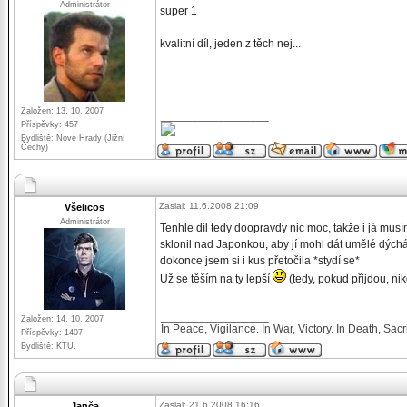
Administrátor
super 1
kvalitní díl, jeden z těch nej...
Založen: 13. 10. 2007
_________________
Příspěvky: 457
Bydliště: Nové Hrady (Jižní
Čechy)
Zaslal: 11.6.2008 21:09
Všelicos
Administrátor
Tenhle díl tedy doopravdy nic moc, takže i já mus
sklonil nad Japonkou, aby jí mohl dát umělé dýchá
dokonce jsem si i kus přetočila *stydí se*
Už se těším na ty lepší
(tedy, pokud přijdou, ni
_________________
Založen: 14. 10. 2007
In Peace, Vigilance. In War, Victory. In Death, Sacri
Příspěvky: 1407
Bydliště: KTU.
Zaslal: 21.6.2008 16:16
Janča