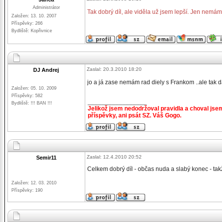
Administrátor
Tak dobrý díl, ale viděla už jsem lepší. Jen nemám 
Založen: 13. 10. 2007
Příspěvky: 266
Bydliště: Kopřivnice
Zaslal: 20.3.2010 18:20
DJ Andrej
jo a já zase nemám rad diely s Frankom ..ale tak 
Založen: 05. 10. 2009
Příspěvky: 582
_________________
Bydliště: !!! BAN !!!
Jelikož jsem nedodržoval pravidla a choval jse
příspěvky, ani psát SZ. Váš Gogo.
Zaslal: 12.4.2010 20:52
Semir11
Celkem dobrý díl - občas nuda a slabý konec - tak
Založen: 12. 03. 2010
Příspěvky: 190