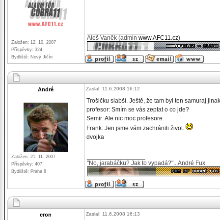
_________________
Aleš Vaněk (admin
www.AFC11.cz
)
Založen: 12. 10. 2007
Příspěvky: 324
Bydliště: Nový Jičín
Zaslal: 11.6.2008 16:12
André
Trošičku slabší. Ještě, že tam byl ten samuraj jina
profesor: Smím se vás zeptat o co jde?
Semir: Ale nic moc profesore.
Frank: Jen jsme vám zachránili život.
dvojka
_________________
Založen: 21. 11. 2007
"No, jarabáčku? Jak to vypadá?"...André Fux
Příspěvky: 407
Bydliště: Praha 8
Zaslal: 11.6.2008 16:13
eron