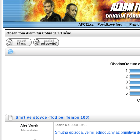
AFC11.cz
Povídkové fórum
Pravid
Obsah fóra Alarm für Cobra 11
»
1.série
Ohodnoťte tuto 
1
2
3
4
5
C
Smrt ve stovce (Tod bei Tempo 100)
Zaslal: 6.6.2008 19:32
Aleš Vaněk
Administrátor
Smutna epizoda, velmi jednoduchy az primitivni dej