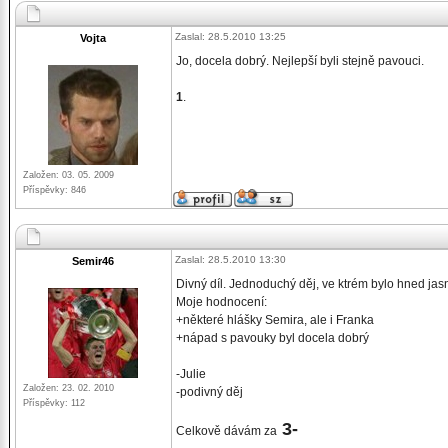
Zaslal: 28.5.2010 13:25
Vojta
Jo, docela dobrý. Nejlepší byli stejně pavouci.
1
.
Založen: 03. 05. 2009
Příspěvky: 846
Zaslal: 28.5.2010 13:30
Semir46
Divný díl. Jednoduchý děj, ve ktrém bylo hned jasné
Moje hodnocení:
+některé hlášky Semira, ale i Franka
+nápad s pavouky byl docela dobrý
-Julie
Založen: 23. 02. 2010
-podivný děj
Příspěvky: 112
3-
Celkově dávám za