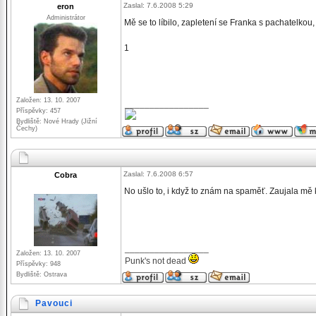
Zaslal: 7.6.2008 5:29
eron
Administrátor
Mě se to líbilo, zapletení se Franka s pachatelkou,
1
Založen: 13. 10. 2007
_________________
Příspěvky: 457
Bydliště: Nové Hrady (Jižní
Čechy)
Zaslal: 7.6.2008 6:57
Cobra
No ušlo to, i když to znám na spaměť. Zaujala mě
_________________
Založen: 13. 10. 2007
Punk's not dead
Příspěvky: 948
Bydliště: Ostrava
Pavouci