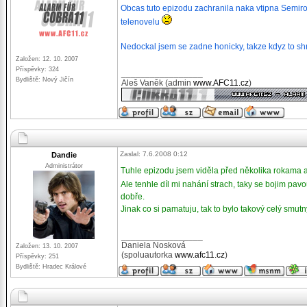
Obcas tuto epizodu zachranila naka vtipna Semirov
telenovelu
Nedockal jsem se zadne honicky, takze kdyz to s
Založen: 12. 10. 2007
Příspěvky: 324
_________________
Bydliště: Nový Jičín
Aleš Vaněk (admin
www.AFC11.cz
)
Zaslal: 7.6.2008 0:12
Dandie
Administrátor
Tuhle epizodu jsem viděla před několika rokama a
Ale tenhle díl mi nahání strach, taky se bojim pavo
dobře.
Jinak co si pamatuju, tak to bylo takový celý smut
_________________
Daniela Nosková
Založen: 13. 10. 2007
(spoluautorka
www.afc11.cz
)
Příspěvky: 251
Bydliště: Hradec Králové