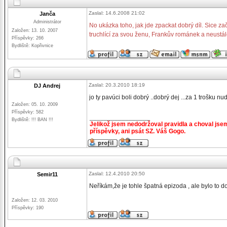
Zaslal: 14.6.2008 21:02
Janča
Administrátor
No ukázka toho, jak jde zpackat dobrý díl. Sice za
Založen: 13. 10. 2007
truchlící za svou ženu, Frankův románek a neustál
Příspěvky: 266
Bydliště: Kopřivnice
Zaslal: 20.3.2010 18:19
DJ Andrej
jo ty pavúci boli dobrý ..dobrý dej ...za 1 trošku n
Založen: 05. 10. 2009
Příspěvky: 582
_________________
Bydliště: !!! BAN !!!
Jelikož jsem nedodržoval pravidla a choval jse
příspěvky, ani psát SZ. Váš Gogo.
Zaslal: 12.4.2010 20:50
Semir11
Neříkám,že je tohle špatná epizoda , ale bylo to do
Založen: 12. 03. 2010
Příspěvky: 190