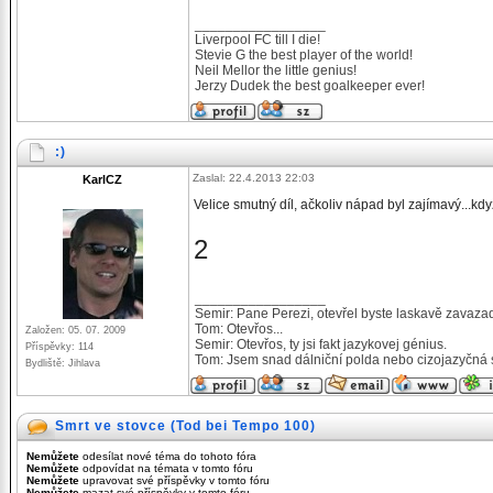
_________________
Liverpool FC till I die!
Stevie G the best player of the world!
Neil Mellor the little genius!
Jerzy Dudek the best goalkeeper ever!
:)
Zaslal: 22.4.2013 22:03
KarlCZ
Velice smutný díl, ačkoliv nápad byl zajímavý...když
2
_________________
Semir: Pane Perezi, otevřel byste laskavě zavaza
Tom: Otevřos...
Založen: 05. 07. 2009
Semir: Otevřos, ty jsi fakt jazykovej génius.
Příspěvky: 114
Tom: Jsem snad dálniční polda nebo cizojazyčná 
Bydliště: Jihlava
Smrt ve stovce (Tod bei Tempo 100)
Nemůžete
odesílat nové téma do tohoto fóra
Nemůžete
odpovídat na témata v tomto fóru
Nemůžete
upravovat své příspěvky v tomto fóru
Nemůžete
mazat své příspěvky v tomto fóru