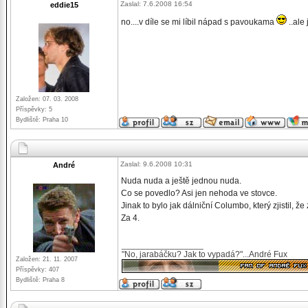
Zaslal: 7.6.2008 16:54
eddie15
no....v díle se mi líbil nápad s pavoukama
..ale
Založen: 07. 03. 2008
Příspěvky: 5
Bydliště: Praha 10
Zaslal: 9.6.2008 10:31
André
Nuda nuda a ještě jednou nuda.
Co se povedlo? Asi jen nehoda ve stovce.
Jinak to bylo jak dálniční Columbo, který zjistil, ž
Za 4.
_________________
"No, jarabáčku? Jak to vypadá?"...André Fux
Založen: 21. 11. 2007
Příspěvky: 407
Bydliště: Praha 8