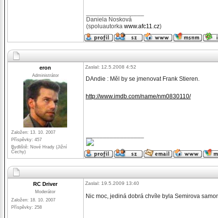
_________________
Daniela Nosková
(spoluautorka
www.afc11.cz
)
Zaslal: 12.5.2008 4:52
eron
Administrátor
DAndie : Měl by se jmenovat Frank Stieren.
http://www.imdb.com/name/nm0830110/
Založen: 13. 10. 2007
_________________
Příspěvky: 457
Bydliště: Nové Hrady (Jižní
Čechy)
Zaslal: 19.5.2009 13:40
RC Driver
Moderátor
Nic moc, jediná dobrá chvíle byla Semirova samo
Založen: 18. 10. 2007
Příspěvky: 258