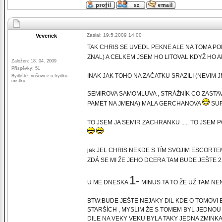
Zaslal: 19.5.2009 14:00
Veverick
TAK CHRIS SE UVEDL PEKNE ALE NA TOMA POD
ZNAL) A CELKEM JSEM HO LITOVAL KDYŽ HO 
Založen: 18. 04. 2009
Příspěvky: 51
INAK JAK TOHO NA ZAČATKU SRAZILI (NEVIM
Bydliště: nošovice u frydku
mistku
SEMIROVA SAMOMLUVA , STRÁŽNÍK CO ZASTAV
PAMET NA JMENA) MALA GERCHANOVA
SUP
TO JSEM JA SEMIR ZACHRANKU ..... TO JSEM 
jak JEL CHRIS NEKDE S TÍM SVOJIM ESCORTE
ZDÁ SE MI ŽE JEHO DCERA TAM BUDE JEŠTE 2X AL
1-
U ME DNESKA
MINUS TA TO ŽE UŽ TAM NE
BTW:BUDE JEŠTE NEJAKY DIL KDE O TOMOVI
STARŠÍCH , MYSLIM ŽE S TOMEM BYL JEDNOU 
DILE NA VEKY VEKU BYLA TAKY JEDNA ZMINKA 