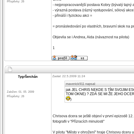
Příspěvky: 26
- nejpropracovanější postava Kobry (bývalý tajný 
- výrazná postava (rázný vystupování, sólový akce
- přináší i fyzickou akci =
= pronásledování po vlastních, bravurní skok na
Objevila se i Andrea, Aida (návaznost na pilota)
1
Zaslal: 22.5.2009 11:24
TygrŠerchán
maverick911 napsal:
jak JEL CHRIS NEKDE S TÍM SVOJIM E
Založen: 01. 05. 2009
TOM OKNE) ? ZDÁ SE MI ŽE JEHO DCERA T
Příspěvky: 26
)
Chrisova dcera se ještě objeví v první epizodě 12. 
fotografii v "Přízracích minulosti"
V pilotu "Město v ohrožení" hraje Chrisovu dceru u