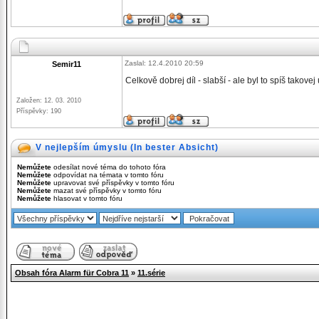
Zaslal: 12.4.2010 20:59
Semir11
Celkově dobrej díl - slabší - ale byl to spíš takove
Založen: 12. 03. 2010
Příspěvky: 190
V nejlepším úmyslu (In bester Absicht)
Nemůžete
odesílat nové téma do tohoto fóra
Nemůžete
odpovídat na témata v tomto fóru
Nemůžete
upravovat své příspěvky v tomto fóru
Nemůžete
mazat své příspěvky v tomto fóru
Nemůžete
hlasovat v tomto fóru
Obsah fóra Alarm für Cobra 11
»
11.série