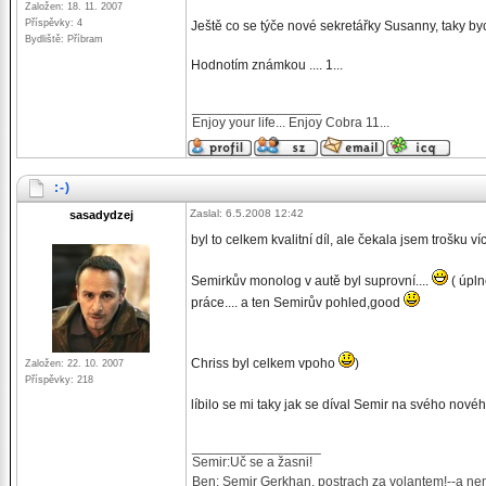
Založen: 18. 11. 2007
Příspěvky: 4
Ještě co se týče nové sekretářky Susanny, taky by
Bydliště: Příbram
Hodnotím známkou .... 1...
_________________
Enjoy your life... Enjoy Cobra 11...
:-)
Zaslal: 6.5.2008 12:42
sasadydzej
byl to celkem kvalitní díl, ale čekala jsem trošku víc
Semirkův monolog v autě byl suprovní....
( úpln
práce.... a ten Semirův pohled,good
Chriss byl celkem vpoho
)
Založen: 22. 10. 2007
Příspěvky: 218
líbilo se mi taky jak se díval Semir na svého novéh
_________________
Semir:Uč se a žasni!
Ben: Semir Gerkhan, postrach za volantem!--a nem