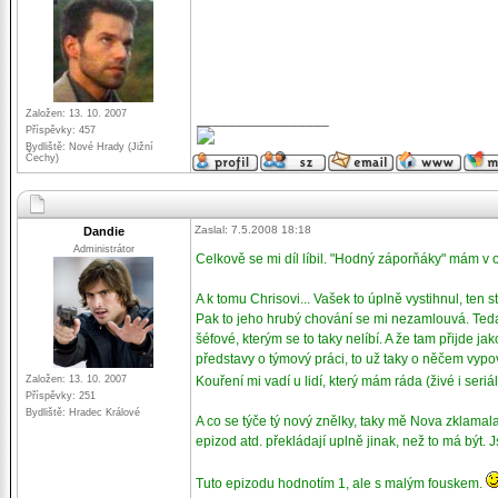
Založen: 13. 10. 2007
_________________
Příspěvky: 457
Bydliště: Nové Hrady (Jižní
Čechy)
Zaslal: 7.5.2008 18:18
Dandie
Administrátor
Celkově se mi díl líbil. "Hodný záporňáky" mám v 
A k tomu Chrisovi... Vašek to úplně vystihnul, ten 
Pak to jeho hrubý chování se mi nezamlouvá. Teda n
šéfové, kterým se to taky nelíbí. A že tam přijde
představy o týmový práci, to už taky o něčem vyp
Založen: 13. 10. 2007
Kouření mi vadí u lidí, který mám ráda (živé i seriá
Příspěvky: 251
Bydliště: Hradec Králové
A co se týče tý nový znělky, taky mě Nova zklamala 
epizod atd. překládají uplně jinak, než to má bý
Tuto epizodu hodnotím 1, ale s malým fouskem.