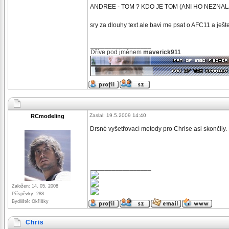
ANDREE - TOM ? KDO JE TOM (ANI HO NEZNA
sry za dlouhy text ale bavi me psat o AFC11 a ješte 
_________________
Dříve pod jménem
maverick911
Zaslal: 19.5.2009 14:40
RCmodeling
Drsné vyšetřovací metody pro Chrise asi skončily. 
_________________
Založen: 14. 05. 2008
Příspěvky: 288
Bydliště: Okříšky
Chris