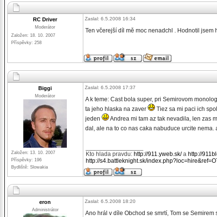
Zaslal: 6.5.2008 16:34
RC Driver
Moderátor
Ten včerejší díl mě moc nenadchl . Hodnotil jsem 
Založen: 18. 10. 2007
Příspěvky: 258
Zaslal: 6.5.2008 17:37
Biggi
Moderátor
A k teme: Cast bola super, pri Semirovom monolog
ta jeho hlaska na zaver
Tiez sa mi paci ich spo
jeden
Andrea mi tam az tak nevadila, len zas 
dal, ale na to co nas caka nabuduce urcite nema. a
_________________
Založen: 13. 10. 2007
Kto hlada pravdu:
http://911.yweb.sk/
a
http://911b
Příspěvky: 196
http://s4.battleknight.sk/index.php?loc=hire&ref=
Bydliště: Slowakia
Zaslal: 6.5.2008 18:20
eron
Administrátor
Ano hrál v díle Obchod se smrtí, Tom se Semirem s