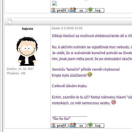
Zaslal: 6.5.2008 15:55
kajusia
Děkuji Alešovi za možnost shlédnout tento díl a Vš
Nu, k akčním scénám se vyjadřovat moc nebudu, n
Je vidět, že si scénáristé konečně pohráli se živo
Hm, jinak jsem měla pocit, že po dokoukání skočí
Založen: 13. 10. 2007
Semirův "taneční" příměr neměl chybsona!
Příspěvky: 166
Engie byla úúúžasná!
Celkově dávám trojku.
Echm, zaznělo to tu už? Nebyl náhodou hlavní "záp
motorkách, co měl nemocnou sestru.
_________________
"Ňa ňa ňa!"