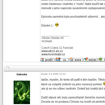
znám Gedeona i malinko z "civilu" /také kouří/ tak
mixnuté s jeho naprosto suverénním vystupováním 
Epizoda samotná byla pochopitelně výborná .. akc
Dávám 1 -
_________________
Václav Havlas ml.
Vrchlabí
Czech Cobra 11 Fanclub
www.afc11.wz.cz
www.hcvrchlabi.cz
Zaslal: 6.5.2008 12:33
bakuska
takže, myslím, že tento díl patří k těm lepším. Tt
které se vzápětí změnili na jeho nevinný pohled.
ale já se mu vůbec nedivím. Doteď byl zvyklý jéct
Další vtipná věc byla samozřejmě Semirův monolog
Docela se mi postava Chrisse na rozdíl od pilotního