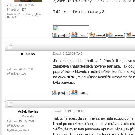
3) Akce - Pro mě tam bylo dnes málo akce, na to, ko
Založen: 13. 10. 2007
Příspěvky: 457
Takže + a - dávají dohromady 2.
Bydliště: Nové Hrady (Jižní
Čechy)
_________________
Zaslal: 6.5.2008 7:42
Kubinho
Já jsem tento díl hodnotil za 2. Prostě díl nijak ve
zamlouvá charakterisika nového parťáka. Tak doufá
Založen: 29. 04. 2008
poprvé kdo z hlavních hrdinů někdo kouří a ukazuj
Příspěvky: 129
na
www.rtl.de
, tak si vůbec nemůžu vybavit to že b
byla báječná.
Zaslal: 6.5.2008 10:47
Vašek Havlas
Moderátor
Tak tahle epizoda ve mně zanechala rozporuplné
Založen: 15. 10. 2007
Hned po cca 4 minutách jsem byl otrávený: absolu
Příspěvky: 38
Věřím, že by to tam pasovalo opravdu lépe, jak již 
Bydliště: Vrchlabí
Další věc, která je trošku zvláštní je právě to Chr