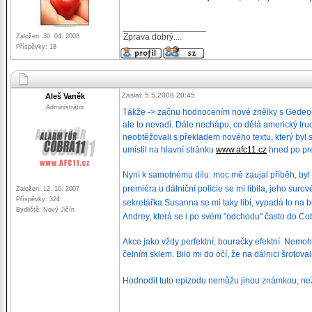
_________________
Zprava dobrý....
Založen: 30. 04. 2008
Příspěvky: 18
Zaslal: 5.5.2008 20:45
Aleš Vaněk
Administrátor
Tákže -> začnu hodnocením nové znělky s Gedeon
ale to nevadí. Dále nechápu, co dělá americký tru
neobtěžovali s překladem nového textu, který byl
umístil na hlavní stránku
www.afc11.cz
hned po pre
Nyní k samotnému dílu: moc mě zaujal příběh, byl 
premiéra u dálniční policie se mi líbila, jeho su
Založen: 12. 10. 2007
Příspěvky: 324
sekretářka Susanna se mi taky líbí, vypadá to na 
Bydliště: Nový Jičín
Andrey, která se i po svém "odchodu" často do Co
Akce jako vždy perfektní, bouračky efektní. Nemo
čelním sklem. Bilo mi do očí, že na dálnici šrotova
Hodnodit tuto epizodu nemůžu jinou známkou, ne
_________________