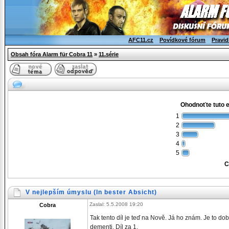
AFC11.cz
Povídkové fórum
Pravid
Obsah fóra Alarm für Cobra 11
»
11.série
Ohodnoťte tuto 
1
2
3
4
5
C
V nejlepším úmyslu (In bester Absicht)
Zaslal: 5.5.2008 19:20
Cobra
Tak tento díl je teď na Nově. Já ho znám. Je to dob
dementi. Díl za 1.