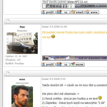
Aleš Vaněk (admin
www.AFC11.cz
)
Zaslal: 5.5.2008 21:59
Petr
Moderátor
Díl perfekt, kromě Fordu tam bylo vidět i služební a
má být
_________________
Založen: 13. 10. 2007
Příspěvky: 147
Bydliště: Prostějov
Zaslal: 6.5.2008 5:23
eron
Administrátor
Takže dnešní díl -> závěr se mi moc líbil a uvede
Ale plno věcí mě zklamalo ->
1) Nová znělka - jiná je jen hudba a ne text
2) Zápletka - čekal bych lepší na takovýhle "2.díl"