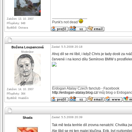
_________________
Založen: 13. 10. 2007
Punk's not dead
Příspěvky: 948
Bydliště: Ostrava
Zaslal: 5.5.2008 20:18
Božena Loupancová
Moderátor
Ahoj díl se mi líbil, i když Chris je tady dosti z
červené i na konci dílu Semírovo BMW s prostřelen
_________________
Erdogan Atalay Czech fanclub - Facebook
Založen: 14. 10. 2007
http://erdogan-atalay.blog.cz/
můj blog o Erdogano
Příspěvky: 364
Bydliště: Hrabišín
Zaslal: 5.5.2008 20:39
Shada
Tak mě teda tenhle díl zrovna nenatchl. Chvilka j
Ale líbil se mi ten malej klučina, Erik, byl roztomi