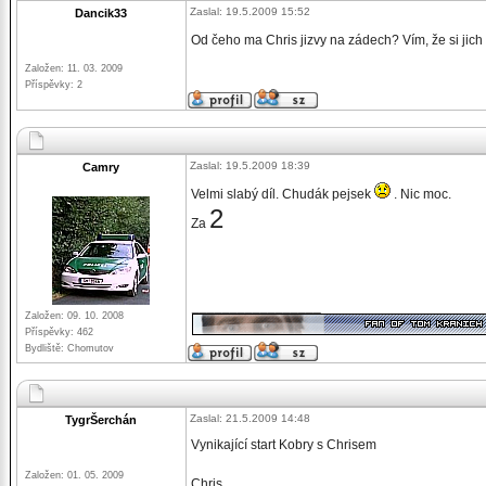
Zaslal: 19.5.2009 15:52
Dancik33
Od čeho ma Chris jizvy na zádech? Vím, že si jich 
Založen: 11. 03. 2009
Příspěvky: 2
Zaslal: 19.5.2009 18:39
Camry
Velmi slabý díl. Chudák pejsek
. Nic moc.
2
Za
_________________
Založen: 09. 10. 2008
Příspěvky: 462
Bydliště: Chomutov
Zaslal: 21.5.2009 14:48
TygrŠerchán
Vynikající start Kobry s Chrisem
Založen: 01. 05. 2009
Chris