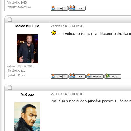
Příspěvky: 1635
Bydliště: Slovensko
Zaslal: 17.6.2013 15:38
MARK KELLER
to mi vůbec neříkej, s jiným hlasem to zkrátka
Založen: 26. 06. 2008
Příspěvky: 125
Bydliště: Písek
Zaslal: 17.6.2013 18:02
Mr.Gogo
Na 15 minut co bude v piloťáku pochybuju že ho bu