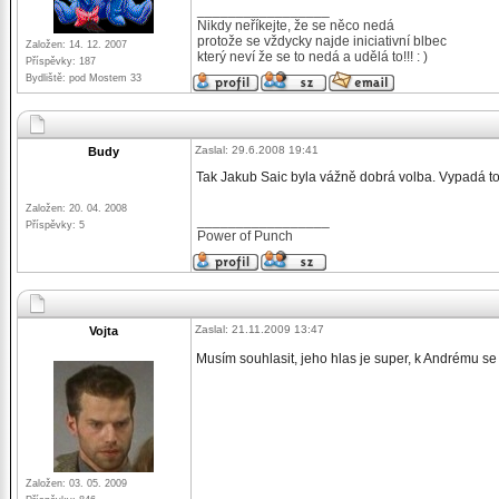
_________________
Nikdy neříkejte, že se něco nedá
protože se vždycky najde iniciativní blbec
Založen: 14. 12. 2007
který neví že se to nedá a udělá to!!! : )
Příspěvky: 187
Bydliště: pod Mostem 33
Zaslal: 29.6.2008 19:41
Budy
Tak Jakub Saic byla vážně dobrá volba. Vypadá to, 
Založen: 20. 04. 2008
_________________
Příspěvky: 5
Power of Punch
Zaslal: 21.11.2009 13:47
Vojta
Musím souhlasit, jeho hlas je super, k Andrému s
Založen: 03. 05. 2009