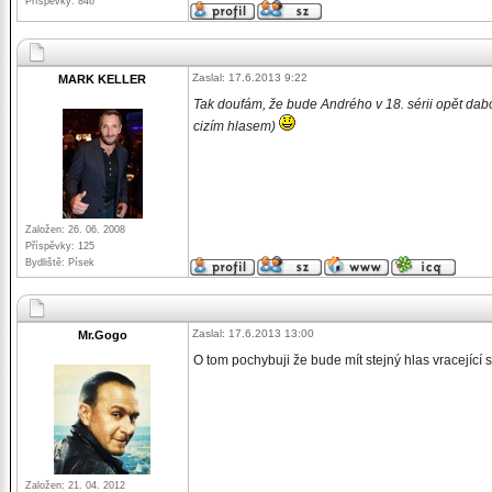
Příspěvky: 846
Zaslal: 17.6.2013 9:22
MARK KELLER
Tak doufám, že bude Andrého v 18. sérii opět dabov
cizím hlasem)
Založen: 26. 06. 2008
Příspěvky: 125
Bydliště: Písek
Zaslal: 17.6.2013 13:00
Mr.Gogo
O tom pochybuji že bude mít stejný hlas vracející s
Založen: 21. 04. 2012