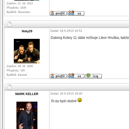
Založen: 21. 04. 2012
Příspěvky: 1635
Bydliště: Slovensko
Zaslal: 18.6.2013 16:51
Voky29
Dabing Kobry 11 stále režíruje Libor Hruška, takže 
Založen: 04. 02. 2009
Příspěvky: 105
Bydliště: Karviná
Zaslal: 20.6.2013 18:40
MARK KELLER
To by bylo dobré