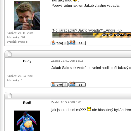
Tak díky moc
.
Poprvý vidím jak ten Jakub vlastně vypadá.
_________________
"No, jarabáčku? Jak to vypadá?"...André Fux
Založen: 21. 11. 2007
Příspěvky: 407
Bydliště: Praha 8
Zaslal: 22.4.2008 18:15
Budy
Jakub Saic se k Andrému velmi hodil, měl takový c
Založen: 20. 04. 2008
Příspěvky: 5
Zaslal: 18.5.2008 3:01
ReeR
jak jsou odlisní co???
ale hlas který byl André