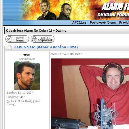
AFC11.cz
Povídkové fórum
Pravid
Obsah fóra Alarm für Cobra 11
»
Dabing
Jakub Saic (dabér Andrého Fuxe)
Zaslal: 15.4.2008 15:16
eron
Administrátor
Založen: 13. 10. 2007
Příspěvky: 457
Bydliště: Nové Hrady (Jižní
Čechy)