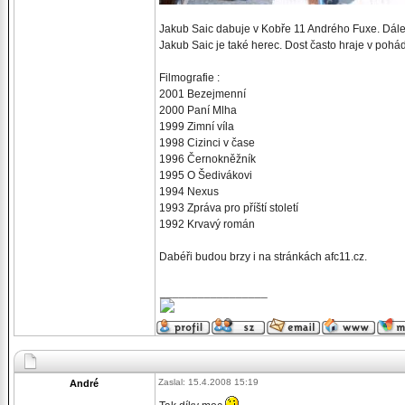
Jakub Saic dabuje v Kobře 11 Andrého Fuxe. Dále
Jakub Saic je také herec. Dost často hraje v pohá
Filmografie :
2001 Bezejmenní
2000 Paní Mlha
1999 Zimní víla
1998 Cizinci v čase
1996 Černokněžník
1995 O Šedivákovi
1994 Nexus
1993 Zpráva pro příští století
1992 Krvavý román
Dabéři budou brzy i na stránkách afc11.cz.
_________________
Zaslal: 15.4.2008 15:19
André