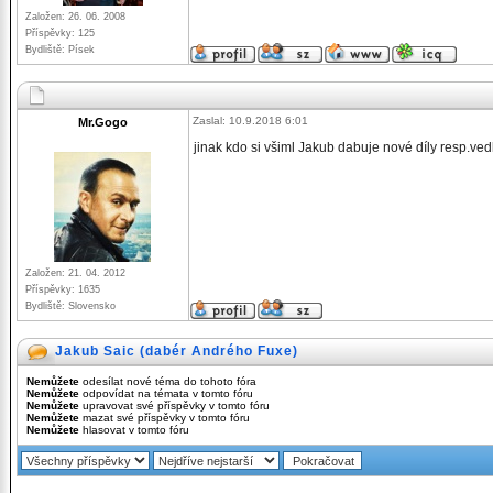
Založen: 26. 06. 2008
Příspěvky: 125
Bydliště: Písek
Zaslal: 10.9.2018 6:01
Mr.Gogo
jinak kdo si všiml Jakub dabuje nové díly resp.ve
Založen: 21. 04. 2012
Příspěvky: 1635
Bydliště: Slovensko
Jakub Saic (dabér Andrého Fuxe)
Nemůžete
odesílat nové téma do tohoto fóra
Nemůžete
odpovídat na témata v tomto fóru
Nemůžete
upravovat své příspěvky v tomto fóru
Nemůžete
mazat své příspěvky v tomto fóru
Nemůžete
hlasovat v tomto fóru