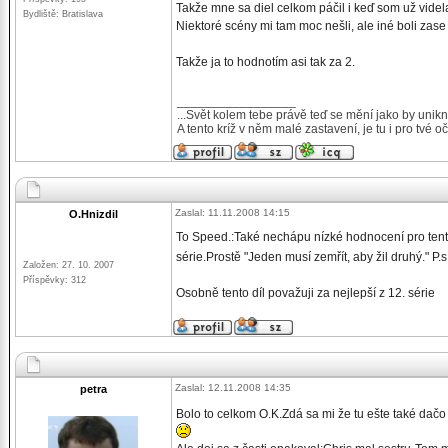
Takže mne sa diel celkom páčil i keď som už videla
Bydliště: Bratislava
Niektoré scény mi tam moc nešli, ale iné boli zase
Takže ja to hodnotím asi tak za 2.
_________________
...Svět kolem tebe právě teď se mění jako by unikno
A tento kríž v něm malé zastavení, je tu i pro tvé 
Zaslal: 11.11.2008 14:15
O.Hnizdil
To Speed.:Také nechápu nízké hodnocení pro tento
série.Prostě "Jeden musí zemřít, aby žil druhý." P.
Založen: 27. 10. 2007
Příspěvky: 312
Osobně tento díl považuji za nejlepší z 12. série
Zaslal: 12.11.2008 14:35
petra
Bolo to celkom O.K.Zdá sa mi že tu ešte také dačo