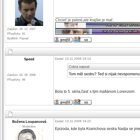
_________________
Chcieť je pekné,ale krajšie je mať.
Založen: 26. 12. 2007
Příspěvky: 81
Bydliště: Poprad
Zaslal: 13.11.2008 19:14
Speed
Cobra napsal:
Tom měl sestru? Teď si nijak nevspomen
Založen: 04. 09. 2008
Příspěvky: 86
Bola to 5. séria,časť s tým mafiánom Lorenzom.
Zaslal: 13.11.2008 19:22
Božena Loupancová
Moderátor
Epizoda, kde byla Kranichova sestra Nadja se jme