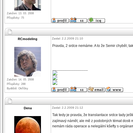
Založen: 13. 03. 2008
Příspěvky: 75
Zaslal: 2.2.2009 21:10
RCmodeling
Pravda, 2 srdce nemáme. A to že Semir chyběl, tak
_________________
Založen: 14. 05. 2008
Příspěvky: 288
Bydliště: Okříšky
Zaslal: 2.2.2009 21:12
Dena
Tak tedy je pravda, že translantace srdce tady ješ
zajímavý námět, ale mě z podobných témat dosti 
nemám ráda operace a nelegální kšefty s orgána