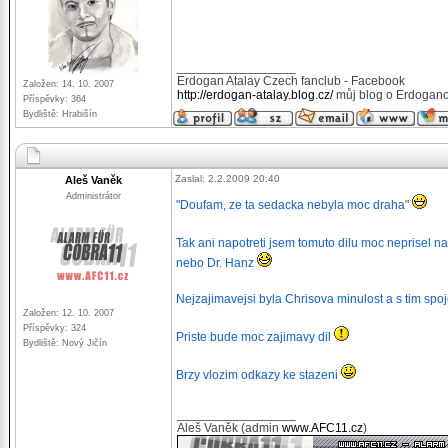
_________________
Erdogan Atalay Czech fanclub - Facebook
Založen: 14. 10. 2007
http://erdogan-atalay.blog.cz/
můj blog o Erdogano
Příspěvky: 364
Bydliště: Hrabišín
Zaslal: 2.2.2009 20:40
Aleš Vaněk
Administrátor
"Doufam, ze ta sedacka nebyla moc draha"
Tak ani napotreti jsem tomuto dilu moc neprisel n
nebo Dr. Hanz
Nejzajimavejsi byla Chrisova minulost a s tim spoj
Založen: 12. 10. 2007
Příspěvky: 324
Priste bude moc zajimavy dil
Bydliště: Nový Jičín
Brzy vlozim odkazy ke stazeni
_________________
Aleš Vaněk (admin
www.AFC11.cz
)