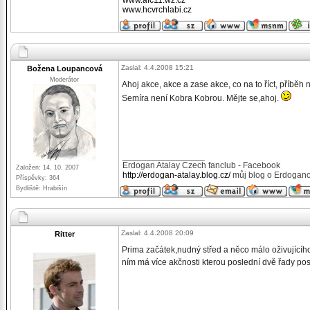
www.afc11.wz.cz
www.hcvrchlabi.cz
Zaslal: 4.4.2008 15:21
Božena Loupancová
Moderátor
Ahoj akce, akce a zase akce, co na to říct, příběh
Semíra není Kobra Kobrou. Mějte se,ahoj.
_________________
Erdogan Atalay Czech fanclub - Facebook
Založen: 14. 10. 2007
http://erdogan-atalay.blog.cz/
můj blog o Erdogano
Příspěvky: 364
Bydliště: Hrabišín
Zaslal: 4.4.2008 20:09
Ritter
Prima začátek,nudný střed a něco málo oživující
ním má více akčnosti kterou poslední dvě řady po