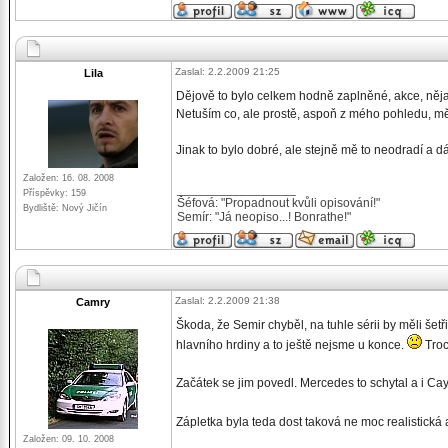
Zaslal: 2.2.2009 21:25
Lila
Dějově to bylo celkem hodně zaplněné, akce, něj
Netuším co, ale prostě, aspoň z mého pohledu, mě
Jinak to bylo dobré, ale stejně mě to neodradí a 
Založen: 16. 08. 2008
_________________
Příspěvky: 159
Šéfová: "Propadnout kvůli opisování!"
Bydliště: Nový Jičín
Semír: "Já neopiso...! Bonrathe!"
Zaslal: 2.2.2009 21:38
Camry
Škoda, že Semir chyběl, na tuhle sérii by měli šet
hlavního hrdiny a to ještě nejsme u konce.
Troc
Začátek se jim povedl. Mercedes to schytal a i C
Zápletka byla teda dost taková ne moc realistická 
Založen: 09. 10. 2008