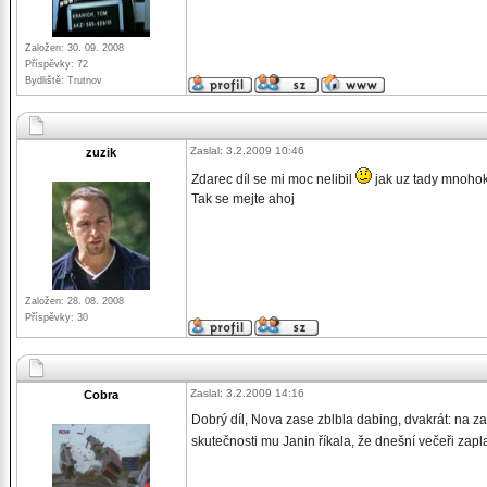
Založen: 30. 09. 2008
Příspěvky: 72
Bydliště: Trutnov
Zaslal: 3.2.2009 10:46
zuzik
Zdarec díl se mi moc nelibil
jak uz tady mnohok
Tak se mejte ahoj
Založen: 28. 08. 2008
Příspěvky: 30
Zaslal: 3.2.2009 14:16
Cobra
Dobrý díl, Nova zase zblbla dabing, dvakrát: na zač
skutečnosti mu Janin říkala, že dnešní večeři zapl