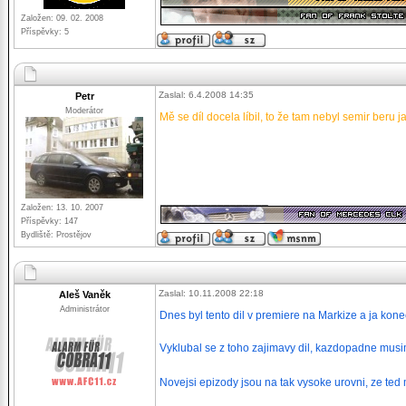
Založen: 09. 02. 2008
Příspěvky: 5
Zaslal: 6.4.2008 14:35
Petr
Moderátor
Mě se díl docela líbil, to že tam nebyl semir beru
_________________
Založen: 13. 10. 2007
Příspěvky: 147
Bydliště: Prostějov
Zaslal: 10.11.2008 22:18
Aleš Vaněk
Administrátor
Dnes byl tento dil v premiere na Markize a ja kone
Vyklubal se z toho zajimavy dil, kazdopadne musim
Novejsi epizody jsou na tak vysoke urovni, ze te