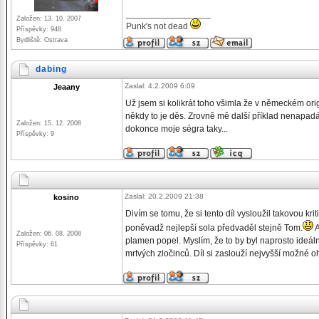
_________________
Založen: 13. 10. 2007
Punk's not dead
Příspěvky: 948
Bydliště: Ostrava
dabing
Zaslal: 4.2.2009 6:09
Jeaany
Už jsem si kolikrát toho všimla že v německém ori
někdy to je děs. Zrovně mě další příklad nenapadá
Založen: 15. 12. 2008
dokonce moje ségra taky...
Příspěvky: 9
Zaslal: 20.2.2009 21:38
kosino
Divím se tomu, že si tento díl vysloužil takovou kr
poněvadž nejlepší sola předvaděl stejně Tom.
A
Založen: 06. 08. 2008
plamen popel. Myslím, že to by byl naprosto ideál
Příspěvky: 61
mrtvých zločinců. Díl si zaslouží nejvyšší možné 