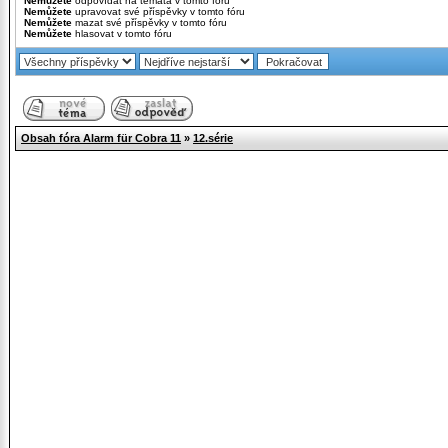
Nemůžete
odpovídat na témata v tomto fóru
Nemůžete
upravovat své příspěvky v tomto fóru
Nemůžete
mazat své příspěvky v tomto fóru
Nemůžete
hlasovat v tomto fóru
Obsah fóra Alarm für Cobra 11
»
12.série