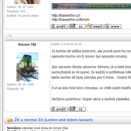
_________________
Založen: 03. 07. 2014
Příspěvky: 419
http://hawaii5o.cz/
Bydliště: No prostě někde
http://hawaii5o.cz/forum
Zaslal: 2.9.2016 11:32
Kocour 742
Já tenhle díl viděla podruhé, ale prvně jsem ho n
opravdu trochu sci-fi, konec byl opravdu smutný,
Jen opravdu škoda absence Semira, já si také bez 
samozřejmě je mi jasné, že každý si potřebuje ně
takže tenhle díl byla sólovka pro Chrise... Dobr
Založen: 06. 01. 2008
A ví se kdo hrál toho chirurga, co chtěl zabit ne
Příspěvky: 86
Sečteno podrženo: Super akce a slušná zápletka, 
Žít a nechat žít (Leben und leben lassen)
Nemůžete
odesílat nové téma do tohoto fóra