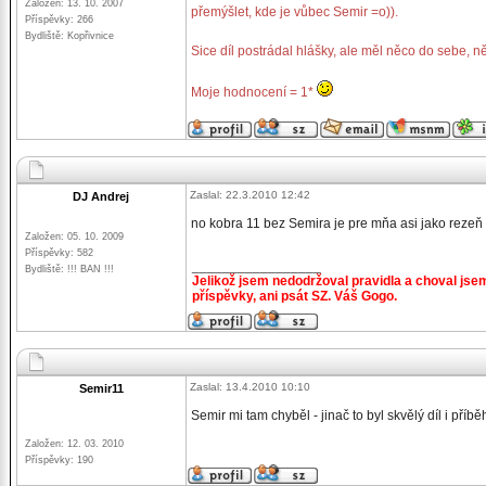
Založen: 13. 10. 2007
přemýšlet, kde je vůbec Semir =o)).
Příspěvky: 266
Bydliště: Kopřivnice
Sice díl postrádal hlášky, ale měl něco do sebe, ně
Moje hodnocení = 1*
Zaslal: 22.3.2010 12:42
DJ Andrej
no kobra 11 bez Semira je pre mňa asi jako rezeň
Založen: 05. 10. 2009
Příspěvky: 582
_________________
Bydliště: !!! BAN !!!
Jelikož jsem nedodržoval pravidla a choval jse
příspěvky, ani psát SZ. Váš Gogo.
Zaslal: 13.4.2010 10:10
Semir11
Semir mi tam chyběl - jinač to byl skvělý díl i příb
Založen: 12. 03. 2010
Příspěvky: 190