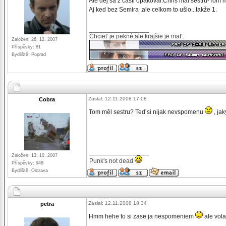
Ale dej sa z časti opakoval:Chris mal sestru-Tom ma
Aj ked bez Semira ,ale celkom to ušlo...takže 1.
_________________
Chcieť je pekné,ale krajšie je mať.
Založen: 26. 12. 2007
Příspěvky: 81
Bydliště: Poprad
Zaslal: 12.11.2008 17:08
Cobra
Tom měl sestru? Teď si nijak nevspomenu
, jak
_________________
Založen: 13. 10. 2007
Punk's not dead
Příspěvky: 948
Bydliště: Ostrava
Zaslal: 12.11.2008 18:34
petra
Hmm hehe to si zase ja nespomeniem
ale vola