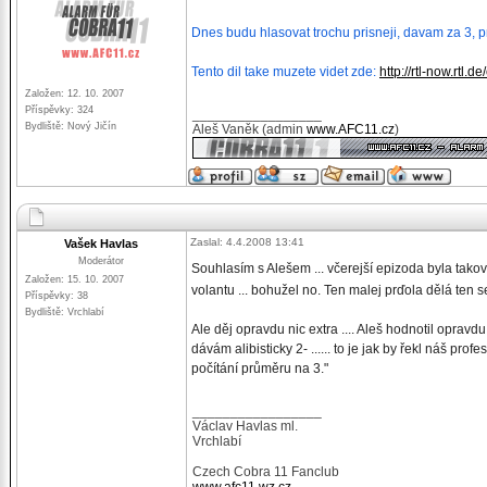
Dnes budu hlasovat trochu prisneji, davam za 3, p
Tento dil take muzete videt zde:
http://rtl-now.rtl
Založen: 12. 10. 2007
Příspěvky: 324
_________________
Bydliště: Nový Jičín
Aleš Vaněk (admin
www.AFC11.cz
)
Zaslal: 4.4.2008 13:41
Vašek Havlas
Moderátor
Souhlasím s Alešem ... včerejší epizoda byla taková
Založen: 15. 10. 2007
volantu ... bohužel no. Ten malej prďola dělá ten s
Příspěvky: 38
Bydliště: Vrchlabí
Ale děj opravdu nic extra .... Aleš hodnotil opravdu
dávám alibisticky 2- ...... to je jak by řekl náš prof
počítání průměru na 3."
_________________
Václav Havlas ml.
Vrchlabí
Czech Cobra 11 Fanclub