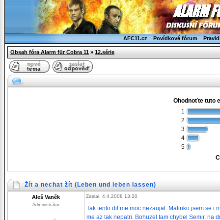
AFC11.cz
Povídkové fórum
Pravid
Obsah fóra Alarm für Cobra 11
»
12.série
Ohodnoťte tuto 
1
2
3
4
5
C
Žít a nechat žít (Leben und leben lassen)
Zaslal: 4.4.2008 13:20
Aleš Vaněk
Administrátor
Tak tento dil me moc nezaujal. Malinko jsem se i n
me az tak nepatri. Bohuzel tam chybel Semir, na d