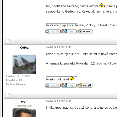
Nu, podtrženo sečteno, pěkná dvojka
Co mne př
samotinkého Gedeona z Rexe, tak jsem si to ani n
_________________
In Peace, Vigilance. In War, Victory. In Death, Sacri
Zaslal: 5.4.2008 6:31
Cobra
Úvodní akce byla super. Líbilo se mi to nové Porc
A nemáte tu zmatek? Když dám 12 řadu na RTL webu 
_________________
Založen: 13. 10. 2007
Punk's not dead
Příspěvky: 948
Bydliště: Ostrava
Zaslal: 5.4.2008 6:40
eron
Administrátor
Infakt apod. patří spíš do 11.série, a to nejen podle 