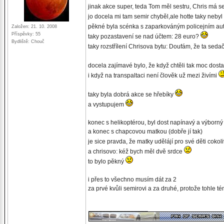
jinak akce super, teda Tom měl sestru, Chris má se
jo docela mi tam semir chyběl,ale hotte taky nebyl
pěkné byla scénka s zaparkováným policejním a
Založen: 21. 10. 2008
Příspěvky: 55
taky pozastavení se nad účtem: 28 euro?
Bydliště: Chouč
taky rozstřílení Chrisova bytu: Doufám, že ta seda
docela zajímavé bylo, že když chtěli tak moc dostat 
i když na transpaltaci není člověk už mezi živími
taky byla dobrá akce se hřebíky
a vystupujem
konec s helikoptérou, byl dost napínavý a výborný
a konec s chapcovou matkou (dobře jí tak)
je sice pravda, že matky udělájí pro své děti cok
a chrisovo: kéž bych měl dvě srdce
to bylo pěkný
i přes to všechno musím dát za 2
za prvé kvůli semirovi a za druhé, protože tohle
_________________