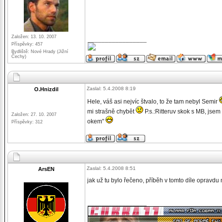
Založen: 13. 10. 2007
_________________
Příspěvky: 457
Bydliště: Nové Hrady (Jižní
Čechy)
Zaslal: 5.4.2008 8:19
O.Hnizdil
Hele, váš asi nejvíc štvalo, to že tam nebyl Semir
mi strašně chybět
P.s.:Ritteruv skok s MB, jse
Založen: 27. 10. 2007
okem"
Příspěvky: 312
Zaslal: 5.4.2008 8:51
ArsEN
jak už tu bylo řečeno, příběh v tomto díle opravdu
_________________