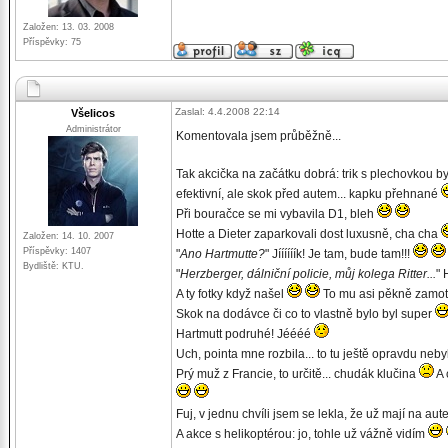
Založen: 13. 03. 2008
Příspěvky: 75
Zaslal: 4.4.2008 22:14
Všelicos
Administrátor
Komentovala jsem průběžně...
Tak akcička na začátku dobrá: trik s plechovkou b
efektivní, ale skok před autem... kapku přehnané
Při bouračce se mi vybavila D1, bleh
Hotte a Dieter zaparkovali dost luxusně, cha cha
Založen: 14. 10. 2007
Příspěvky: 1407
"
Ano Hartmutte?
" Jíííííík! Je tam, bude tam!!!
Bydliště: KTU.
"
Herzberger, dálniční policie, můj kolega Ritter...
" 
A ty fotky když našel
To mu asi pěkně zamot
Skok na dodávce či co to vlastně bylo byl super
Hartmutt podruhé! Jéééé
Uch, pointa mne rozbila... to tu ještě opravdu neb
Prý muž z Francie, to určitě... chudák klučina
A 
Fuj, v jednu chvíli jsem se lekla, že už mají na a
A akce s helikoptérou: jo, tohle už vážně vidím