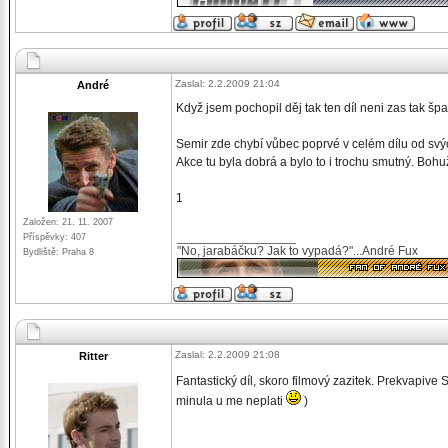
Zaslal: 2.2.2009 21:04
André
Když jsem pochopil děj tak ten díl neni zas tak špa
Semir zde chybí vůbec poprvé v celém dílu od sv
Akce tu byla dobrá a bylo to i trochu smutný. Boh
1
Založen: 21. 11. 2007
_________________
Příspěvky: 407
"No, jarabáčku? Jak to vypadá?"...André Fux
Bydliště: Praha 8
Zaslal: 2.2.2009 21:08
Ritter
Fantastický díl, skoro filmový zazitek. Prekvapiv
minula u me neplati
)