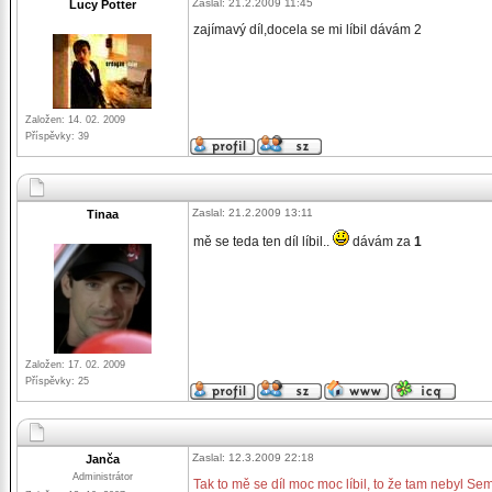
Zaslal: 21.2.2009 11:45
Lucy Potter
zajímavý díl,docela se mi líbil dávám 2
Založen: 14. 02. 2009
Příspěvky: 39
Zaslal: 21.2.2009 13:11
Tinaa
mě se teda ten díl líbil..
dávám za
1
Založen: 17. 02. 2009
Příspěvky: 25
Zaslal: 12.3.2009 22:18
Janča
Administrátor
Tak to mě se díl moc moc líbil, to že tam nebyl Se