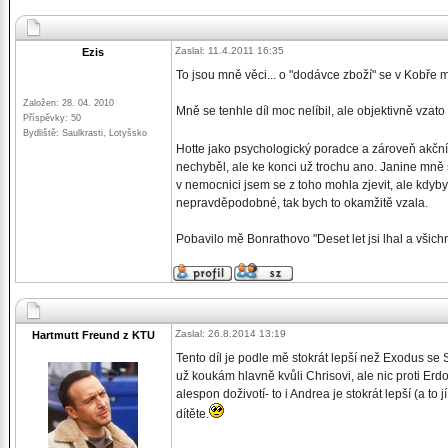
Zaslal: 11.4.2011 16:35
Ezis
To jsou mně věci... o "dodávce zboží" se v Kobře ml
Založen: 28. 04. 2010
Mně se tenhle díl moc nelíbil, ale objektivně vzat
Příspěvky: 50
Bydliště: Saulkrasti, Lotyšsko
Hotte jako psychologický poradce a zároveň akčn
nechyběl, ale ke konci už trochu ano. Janine mně 
v nemocnici jsem se z toho mohla zjevit, ale kdyby
nepravděpodobné, tak bych to okamžitě vzala.
Pobavilo mě Bonrathovo "Deset let jsi lhal a všichn
Zaslal: 26.8.2014 13:19
Hartmutt Freund z KTU
Tento díl je podle mě stokrát lepší než Exodus s
už koukám hlavně kvůli Chrisovi, ale nic proti Er
alespon doživotí- to i Andrea je stokrát lepší (a t
dítěte.