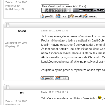
Založen: 12. 10. 2007
_________________
Příspěvky: 324
Aleš Vaněk (admin
www.AFC11.cz
)
Bydliště: Nový Jičín
Zaslal: 10.11.2008 22:32
Speed
Je to zaujímavé,ale tentokrát s Vami ani trochu ne
Podľa môjho názoru jedna z najlepších častí Cobr
Založen: 04. 09. 2008
Myslím hlavne obsah,ktorý bol vynikajúci a originá
Příspěvky: 86
Že tam nebol Semir? Hoci ešte v žiadnej časti Cobr
neho.Aspoň viac vynikli Hotte a Dieter.Aj tak tam iš
Akcie nemali chybu,luxusná nehoda Chrisovho C-č
konci.Jednoducho,naháňačky na pristávacej dráh
Zaujímalo by ma,prečo si myslíte,že obsah tejto ča
Zaslal: 11.11.2008 12:19
zeti
Tak včera som videla po dlhšom čase Kobru
, 
Založen: 16. 10. 2007
Příspěvky: 195