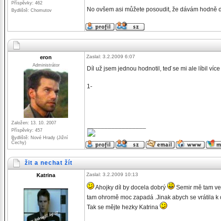
Příspěvky: 462
No ovšem asi můžete posoudit, že dávám hodně
Bydliště: Chomutov
Zaslal: 3.2.2009 6:07
eron
Administrátor
Díl už jsem jednou hodnotil, teď se mi ale líbil více
1-
Založen: 13. 10. 2007
_________________
Příspěvky: 457
Bydliště: Nové Hrady (Jižní
Čechy)
žit a nechat žít
Zaslal: 3.2.2009 10:13
Katrina
Ahojky díl by docela dobrý
Semir mě tam ve
tam ohromě moc zapadá .Jinak abych se vrátila k d
Tak se mějte hezky Katrina