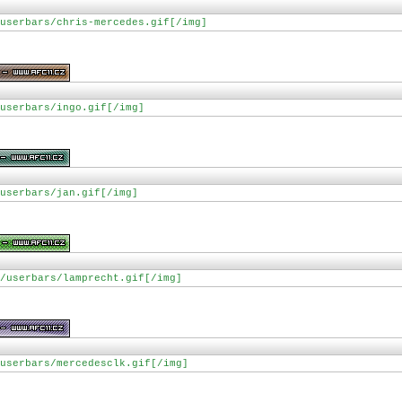
userbars/chris-mercedes.gif[/img]
userbars/ingo.gif[/img]
userbars/jan.gif[/img]
/userbars/lamprecht.gif[/img]
userbars/mercedesclk.gif[/img]