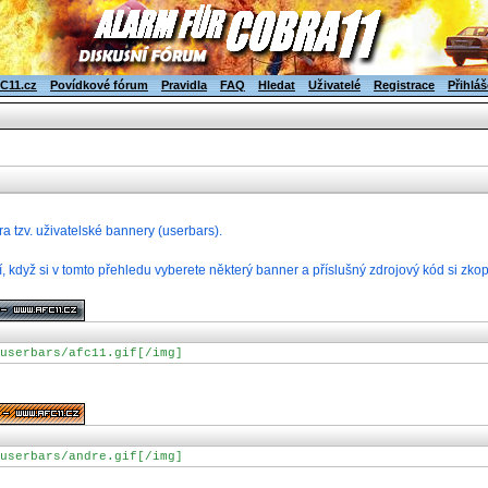
C11.cz
Povídkové fórum
Pravidla
FAQ
Hledat
Uživatelé
Registrace
Přihláš
ra tzv. uživatelské bannery (userbars).
, když si v tomto přehledu vyberete některý banner a příslušný zdrojový kód si zk
userbars/afc11.gif[/img]
userbars/andre.gif[/img]