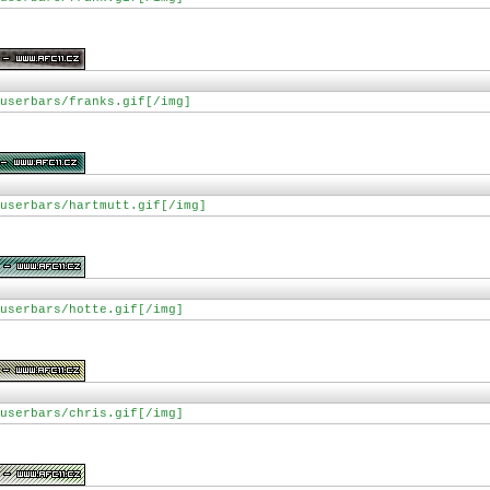
userbars/franks.gif[/img]
userbars/hartmutt.gif[/img]
userbars/hotte.gif[/img]
userbars/chris.gif[/img]