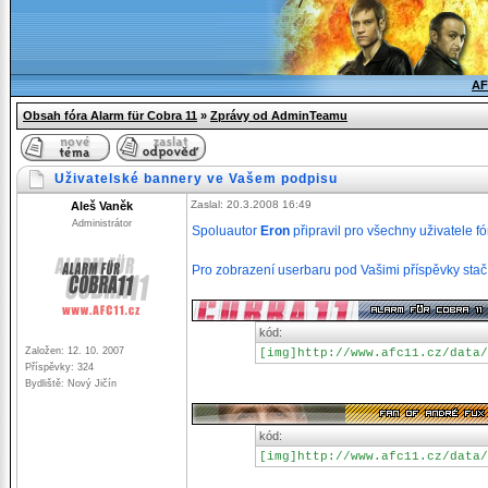
AF
Obsah fóra Alarm für Cobra 11
»
Zprávy od AdminTeamu
Uživatelské bannery ve Vašem podpisu
Zaslal: 20.3.2008 16:49
Aleš Vaněk
Administrátor
Spoluautor
Eron
připravil pro všechny uživatele fó
Pro zobrazení userbaru pod Vašimi příspěvky stačí
kód:
Založen: 12. 10. 2007
[img]http://www.afc11.cz/data/
Příspěvky: 324
Bydliště: Nový Jičín
kód:
[img]http://www.afc11.cz/data/