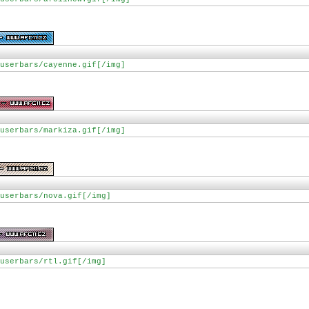
userbars/cayenne.gif[/img]
userbars/markiza.gif[/img]
userbars/nova.gif[/img]
userbars/rtl.gif[/img]