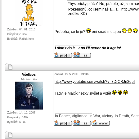
*hystericky pláče* Ne, přátelé, už jsem na
Pokémonů, co jsem našla... a...
http://www
znělku XD)
Založen: 04. 01. 2010
Proboha, co to je?
oni snad mutujou
Příspěvky: 364
Bydliště: Rabbit hole
_________________
I didn't do it... and I'll never do it again!
Zaslal: 19.5.2010 19:36
Všelicos
Administrátor
http://www.youtube.com/watch?v=7DrCRJn2q5I
Tady je Maxík hezky slyšet a vidět
_________________
Založen: 14. 10. 2007
In Peace, Vigilance. In War, Victory. In Death, Sacri
Příspěvky: 1407
Bydliště: KTU.