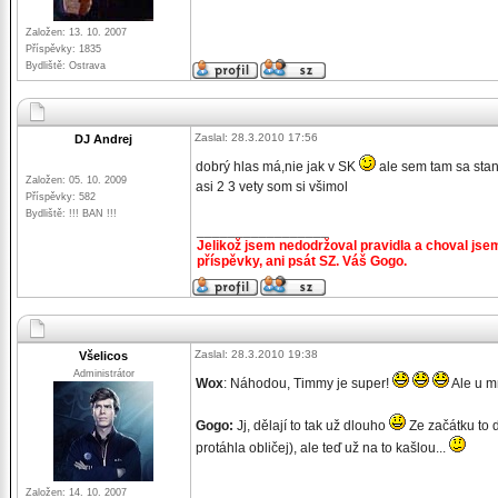
Založen: 13. 10. 2007
Příspěvky: 1835
Bydliště: Ostrava
Zaslal: 28.3.2010 17:56
DJ Andrej
dobrý hlas má,nie jak v SK
ale sem tam sa stane
Založen: 05. 10. 2009
asi 2 3 vety som si všimol
Příspěvky: 582
Bydliště: !!! BAN !!!
_________________
Jelikož jsem nedodržoval pravidla a choval jse
příspěvky, ani psát SZ. Váš Gogo.
Zaslal: 28.3.2010 19:38
Všelicos
Administrátor
Wox
: Náhodou, Timmy je super!
Ale u m
Gogo:
Jj, dělají to tak už dlouho
Ze začátku to d
protáhla obličej), ale teď už na to kašlou...
_________________
Založen: 14. 10. 2007