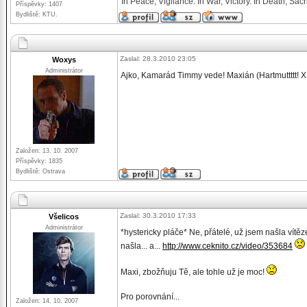
In Peace, Vigilance. In War, Victory. In Death, Sacri
Příspěvky: 1407
Bydliště: KTU.
Zaslal: 28.3.2010 23:05
Woxys
Administrátor
Ajko, Kamarád Timmy vede! Maxián (Hartmuttttt!
Založen: 13. 10. 2007
Příspěvky: 1835
Bydliště: Ostrava
Zaslal: 30.3.2010 17:33
Všelicos
Administrátor
*hystericky pláče* Ne, přátelé, už jsem našla vít
našla... a...
http://www.ceknito.cz/video/353684
Maxi, zbožňuju Tě, ale tohle už je moc!
Pro porovnání...
Založen: 14. 10. 2007