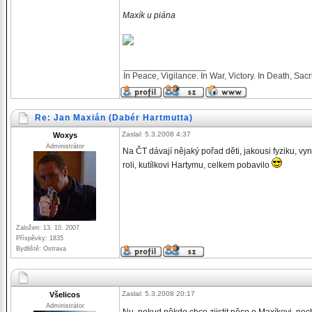
Maxík u piána
_________________
In Peace, Vigilance. In War, Victory. In Death, Sacri
Re: Jan Maxián (Dabér Hartmutta)
Zaslal: 5.3.2008 4:37
Woxys
Administrátor
Na ČT dávají nějaký pořad děti, jakousi fyziku, v
roli, kutílkovi Hartymu, celkem pobavilo
Založen: 13. 10. 2007
Příspěvky: 1835
Bydliště: Ostrava
Zaslal: 5.3.2008 20:17
Všelicos
Administrátor