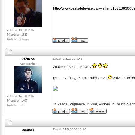
http://www.ceskatelevize.cz/ivysilani/1021383005
Založen: 13. 10. 2007
Příspěvky: 1835
Bydliště: Ostrava
Zaslal: 9.3.2009 8:47
Všelicos
Administrátor
Zjednoduššeně: je tady
(pro neználky, je tam druhý zleva
zpívali s
Nig
Založen: 14. 10. 2007
_________________
Příspěvky: 1407
In Peace, Vigilance. In War, Victory. In Death, Sacri
Bydliště: KTU.
Zaslal: 22.5.2009 19:19
adanos