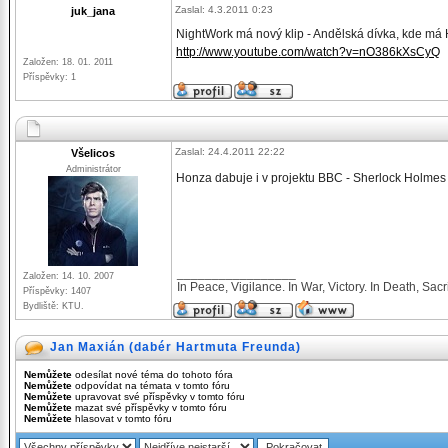
Zaslal: 4.3.2011 0:23
juk_jana
NightWork má nový klip - Andělská dívka, kde má H
http://www.youtube.com/watch?v=nO386kXsCyQ
Založen: 18. 01. 2011
Příspěvky: 1
Zaslal: 24.4.2011 22:22
Všelicos
Administrátor
Honza dabuje i v projektu BBC - Sherlock Holme
_________________
Založen: 14. 10. 2007
In Peace, Vigilance. In War, Victory. In Death, Sacri
Příspěvky: 1407
Bydliště: KTU.
Jan Maxián (dabér Hartmuta Freunda)
Nemůžete
odesílat nové téma do tohoto fóra
Nemůžete
odpovídat na témata v tomto fóru
Nemůžete
upravovat své příspěvky v tomto fóru
Nemůžete
mazat své příspěvky v tomto fóru
Nemůžete
hlasovat v tomto fóru