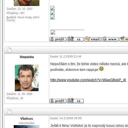
Založen: 13. 10. 2007
Příspěvky: 457
Bydliště: Nové Hrady (Jižní
Čechy)
_________________
Zaslal: 11.2.2009 21:44
Stepanka
Nepočítám s tím, že tohle video někdo nezná, ale
podíváte, dokonce tam rappuje
http://www.youtube.com/watch?v=WawGBsbP_j8
Založen: 11. 09. 2008
Příspěvky: 26
Zaslal: 14.2.2009 20:55
Všelicos
Administrátor
Ještě k filmu
Vollidiot
: je to naprostý luxus celou