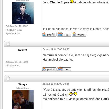
Administrátor
Je to
Charlie Eppes
A dabuje toho mnohem více:
_________________
Založen: 14. 10. 2007
In Peace, Vigilance. In War, Victory. In Death, Sacri
Příspěvky: 1407
Bydliště: KTU.
Zaslal: 19.8.2008 20:47
kosino
Nemůžu si pomoct, ale jsem na něj alergický, neb
Harttmutovi ale padne.
Založen: 06. 08. 2008
Příspěvky: 61
Zaslal: 19.8.2008 20:56
Woxys
Administrátor
Přesně tak, kdyby se tady v tomto přínosném (*kaš
až nechutně aktivní
Má oblíbená role u Maxe je kromě skvělého Hartík