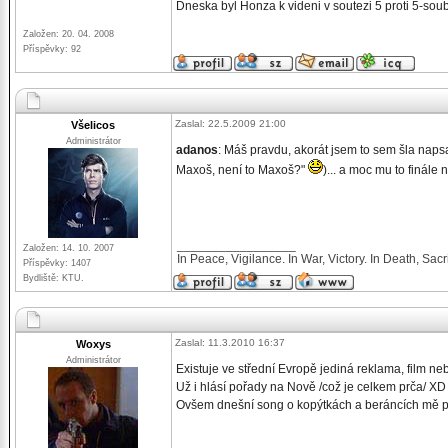
Dneska byl Honza k videni v soutezi 5 proti 5-sou
Založen: 20. 04. 2008
Příspěvky: 92
Zaslal: 22.5.2009 21:00
Všelicos
Administrátor
adanos
: Máš pravdu, akorát jsem to sem šla naps
Maxoš, není to Maxoš?"
)... a moc mu to finále
_________________
Založen: 14. 10. 2007
In Peace, Vigilance. In War, Victory. In Death, Sacri
Příspěvky: 1407
Bydliště: KTU.
Zaslal: 11.3.2010 16:37
Woxys
Administrátor
Existuje ve střední Evropě jediná reklama, film ne
Už i hlásí pořady na Nově /což je celkem prča/ XD
Ovšem dnešní song o kopýtkách a beráncích mě p