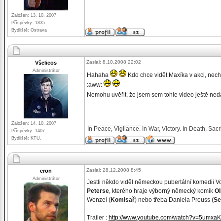
Založen: 13. 10. 2007
Příspěvky: 1835
Bydliště: Ostrava
Zaslal: 8.10.2008 22:02
Všelicos
Administrátor
Hahaha
Kdo chce vidět Maxíka v akci, nec
:aww:
Nemohu uvěřit, že jsem sem tohle video ještě ned
_________________
Založen: 14. 10. 2007
In Peace, Vigilance. In War, Victory. In Death, Sacri
Příspěvky: 1407
Bydliště: KTU.
Zaslal: 28.12.2008 8:45
eron
Administrátor
Jestli někdo viděl německou pubertální komedii Vo
Peterse
, kterého hraje výborný německý komik
Ol
Wenzel (
Komisař
) nebo třeba Daniela Preuss (
Se
Trailer :
http://www.youtube.com/watch?v=5umxa