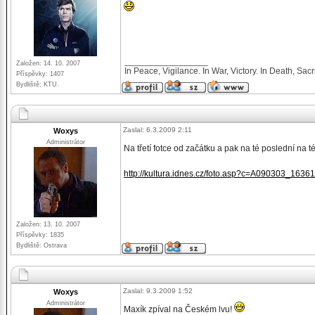
_________________
Založen: 14. 10. 2007
In Peace, Vigilance. In War, Victory. In Death, Sacri
Příspěvky: 1407
Bydliště: KTU.
Zaslal: 6.3.2009 2:11
Woxys
Administrátor
Na třetí fotce od začátku a pak na té poslední na t
http://kultura.idnes.cz/foto.asp?c=A090303_163
Založen: 13. 10. 2007
Příspěvky: 1835
Bydliště: Ostrava
Zaslal: 9.3.2009 1:52
Woxys
Administrátor
Maxík zpíval na Českém lvu!