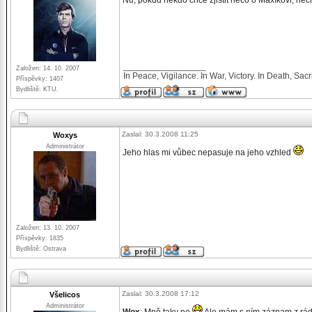
Nu, pokud někdo chce zjistit něco o Maxíkovi, nec
_________________
Založen: 14. 10. 2007
In Peace, Vigilance. In War, Victory. In Death, Sacri
Příspěvky: 1407
Bydliště: KTU.
Zaslal: 30.3.2008 11:25
Woxys
Administrátor
Jeho hlas mi vůbec nepasuje na jeho vzhled
Založen: 13. 10. 2007
Příspěvky: 1835
Bydliště: Ostrava
Zaslal: 30.3.2008 17:12
Všelicos
Administrátor