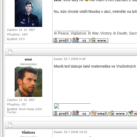
Wox
: Mně taky ne
Ale mám s ním záznam z rádia.
Nu, kdo chcete vidět Maxíka v akci, mrkněte na to
_________________
Založen: 14. 10. 2007
In Peace, Vigilance. In War, Victory. In Death, Sacri
Příspěvky: 1407
Bydliště: KTU.
Zaslal: 29.7.2008 6:49
eron
Administrátor
Maxík teď dabuje také matematika ve Vražedných 
Založen: 13. 10. 2007
_________________
Příspěvky: 457
Bydliště: Nové Hrady (Jižní
Čechy)
Zaslal: 29.7.2008 19:31
Všelicos