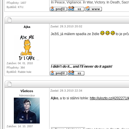
In Peace, Vigilance. In War, Victory. In Death, Sacri
Příspěvky: 1407
Bydliště: KTU.
Zaslal: 28.3.2010 20:02
Ajka
Ježiš, já málem spadla ze židle
to je pr
_________________
Založen: 04. 01. 2010
I didn't do it... and I'll never do it again!
Příspěvky: 364
Bydliště: Rabbit hole
Zaslal: 28.3.2010 22:34
Všelicos
Administrátor
Ajko
, a to si stáhni tohle:
http://ulozto.cz/420227
_________________
Založen: 14. 10. 2007