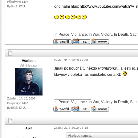
Příspěvky: 1407
originální hlas:
http://www.youtube.com/watch?v
Bydliště: KTU.
_________________
In Peace, Vigilance. In War, Victory. In Death, Sacri
Zaslal: 31.3.2010 22:08
Všelicos
Administrátor
Jinak poslouchá tu někdo
Nightworky
... a jestli j
klávesy v obleku Tasmánského čerta XD
_________________
Založen: 14. 10. 2007
In Peace, Vigilance. In War, Victory. In Death, Sacri
Příspěvky: 1407
Bydliště: KTU.
Zaslal: 31.3.2010 23:18
Ajka
Všelicos napsal: