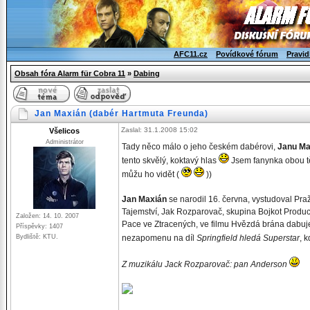
AFC11.cz
Povídkové fórum
Pravid
Obsah fóra Alarm für Cobra 11
»
Dabing
Jan Maxián (dabér Hartmuta Freunda)
Zaslal: 31.1.2008 15:02
Všelicos
Administrátor
Tady něco málo o jeho českém dabérovi,
Janu Ma
tento skvělý, koktavý hlas
Jsem fanynka obou tě
můžu ho vidět (
))
Jan Maxián
se narodil 16. června, vystudoval Pra
Tajemství, Jak Rozparovač, skupina Bojkot Product
Založen: 14. 10. 2007
Pace ve Ztracených, ve filmu Hvězdá brána dabuje
Příspěvky: 1407
Bydliště: KTU.
nezapomenu na díl
Springfield hledá Superstar
, k
Z muzikálu Jack Rozparovač: pan Anderson