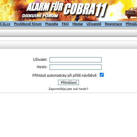
C11.cz
Povídkové fórum
Pravidla
FAQ
Hledat
Uživatelé
Registrace
Přihláš
Uživatel:
Heslo:
Přihlásit automaticky při příští návštěvě:
Zapomněl(a) jste své heslo?